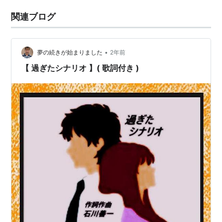
関連ブログ
•
夢の続きが始まりました
2年前
【 過ぎたシナリオ 】( 歌詞付き )