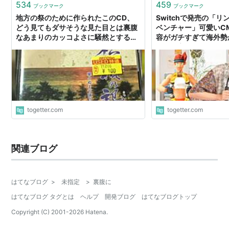
534
459
ブックマーク
ブックマーク
地方の祭のために作られたこのCD、
Switchで発売の「
どう見てもダサそうな見た目とは裏腹
ベンチャー」可愛いC
なあまりのカッコよさに騒然とする
容がガチすぎて海外勢
TL「何だよこれ！？」「ヤバすぎ
ューが寄せられらてい
る…」
togetter.com
togetter.com
関連ブログ
はてなブログ
>
未指定
>
裏腹に
はてなブログ タグとは
ヘルプ
開発ブログ
はてなブログトップ
Copyright (C) 2001-
2026
Hatena.