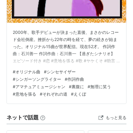
2000年、歌手デビューが決まった直後、まさかのレコー
ド会社倒産。挫折から22年の時を経て、夢の続きが始ま
った。オリジナル15曲が世界配信。現在52才。 作詞作
曲：石川善一 作詞作曲：石川善一 【過ぎたシナリオ】
エピソード付き #恋 #意地を張る #歌 #ヤケくそ #助言 #
過去の自分 #後悔 #反省 #成長 #オリジナル曲 #未来を作
#
オリジナル曲
#
シンセサイザー
る #人生は一度きり #作詞作曲 【 過ぎたシナリオ 】 長
#
シンガーソングライター
#
作詞作曲
い髪を細い指でかき上げる君の仕草もLady思い出に変わ
#
アマチュアミュージシャン
#
裏腹に
#
無理に笑う
り今ではもううまく思い浮かべられないどれほど君が居
#
意地を張る
#
それぞれの道
#
えくぼ
ない部屋が広く感じた事だろうLady素直になれずに君を
うらはらに傷つけていたあの頃この腕の中に君…
ネットで話題
もっと見る