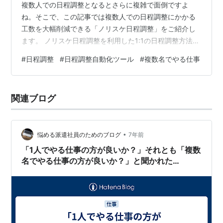
複数人での日程調整となるとさらに複雑で面倒ですよ
ね。そこで、この記事では複数人での日程調整にかかる
工数を大幅削減できる「ノリスケ日程調整」をご紹介し
ます。 ノリスケ日程調整を利用した1:1の日程調整方法は
こちら これまでの複数人での日程調整方法 例えば、お客
#
日程調整
#
日程調整自動化ツール
#
複数名でやる仕事
様と自分、上司、自社エンジニアの4名で打ち合わせをす
る場合、以下のような手順で日程調整をしているのでは
ないでしょうか？ 上司にスケジュールを確認する エンジ
関連ブログ
ニアに上司も自分も空いている日程でスケジュール調整
を依頼する 自分、上司、自社エンジニアの3名が都合の
付く日時を3パターン程度リストアッ…
•
悩める派遣社員のためのブログ
7年前
「1人でやる仕事の方が良いか？」それとも「複数
名でやる仕事の方が良いか？」と聞かれた
ら・・・