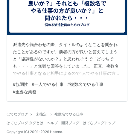
派遣先や顔合わせの際、タイトルのようなことを聞かれ
たことがあるのですが、前者の方が良いと答えてしまう
と「協調性がないのか？」と思われそうで「どっちで
も・・・」と無難な回答をしていました。 正直、複数名
でやる仕事となると相手によるので1人でやる仕事の方が
気楽です。 しかし自分の気持ちを考えると、「正直に答
#
協調性
#
一人でやる仕事
#
複数名でやる仕事
えた方が良いのかな？」と思うようになりました。 それ
#
重要な業務
はたとえ答えづらい質問であっても正直に答えた方が自
分の好きな仕事をしやすいからです。 そもそも「複数名
でやる仕事が嫌い＝協調性がない」と取るとは限りませ
はてなブログ
>
未指定
>
複数名でやる仕事
ん。 業務、職場によっては一匹狼でやるような仕事もた
はてなブログ タグとは
ヘルプ
開発ブログ
はてなブログトップ
くさんあります。 また、その職場にとって…
Copyright (C) 2001-
2026
Hatena.