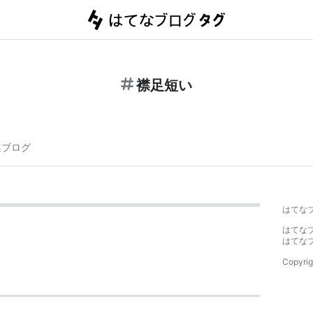
襟足短い
連ブログ
はてな
はてな
はてな
Copyrig