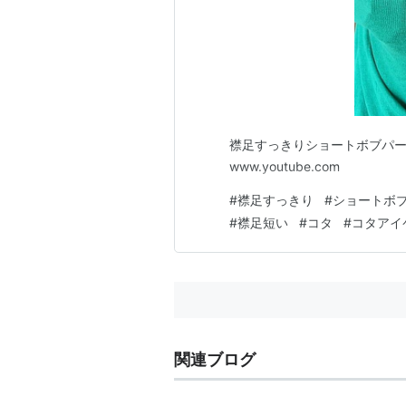
襟足すっきりショートボブパーマ #
www.youtube.com
#
襟足すっきり
#
ショートボ
#
襟足短い
#
コタ
#
コタアイ
関連ブログ