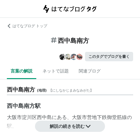
はてなブログ トップ
西中島南方
このタグでブログを書く
言葉の解説
ネットで話題
関連ブログ
西中島南方
(
地理
)
【
にしなかじまみなみがた
】
西中島南方駅
大阪市淀川区西中島にある、大阪市営地下鉄御堂筋線の
駅。
解説の続きを読む
大阪市淀川区西中島と南方
*1
にまたがる感じであったた