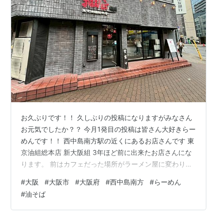
お久ぶりです！！ 久しぶりの投稿になりますがみなさん
お元気でしたか？？ 今月1発目の投稿は皆さん大好きらー
めんです！！ 西中島南方駅の近くにあるお店さんです 東
京油組総本店 新大阪組 3年ほど前に出来たお店さんにな
ります。 前はカフェだった場所がラーメン屋に変わりま
した！ 特徴は何といってもこの値段！！ 東京でもこの値
#
大阪
#
大阪市
#
大阪府
#
西中島南方
#
らーめん
段らしいです 2種類の油そばのみ！！ 強気です！！中々
#
油そば
真似できませんよｗ 店内はこんな感じで目の前で作って
くれます！ カウンターのみで10席ほどあります。 まずは