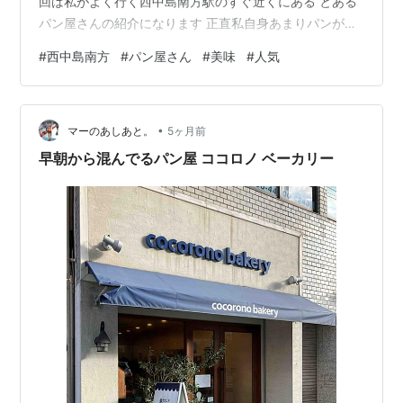
回は私がよく行く西中島南方駅のすぐ近くにある とある
パン屋さんの紹介になります 正直私自身あまりパンが好
きではないのでパンを食べないのですが、そんな私でも
#
西中島南方
#
パン屋さん
#
美味
#
人気
美味しいと思えるパンに巡りあえました！ 外観はこんな
感じです 昼前に行きましたが、既にお客さんでいっぱい
でした 聞くところによるとお昼頃にはパン無くなって売
•
り切れているとか💦 早めに行くことをオススメします 中
マーのあしあと。
5ヶ月前
はこんな感じ お客さんのほとんどが女性客でした💦 種類
早朝から混んでるパン屋 ココロノ ベーカリー
もかなり豊富でどれも…