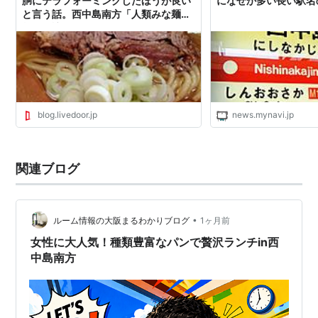
胴にテラフォーミングしたほうが良い
になぜか多い長い駅名
と言う話。西中島南方「人類みな麺
類」探訪
blog.livedoor.jp
news.mynavi.jp
関連ブログ
•
ルーム情報の大阪まるわかりブログ
1ヶ月前
女性に大人気！種類豊富なパンで贅沢ランチin西
中島南方