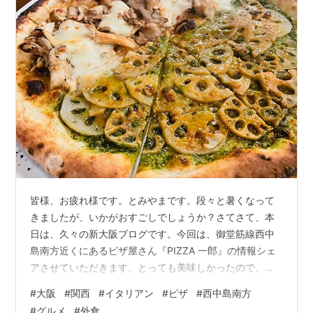
皆様、お疲れ様です。とみやまです。段々と暑くなって
きましたが、いかがおすごしでしょうか？さてさて、本
日は、久々の新大阪ブログです。今回は、御堂筋線西中
島南方近くにあるピザ屋さん『PIZZA 一郎』の情報シェ
アさせていただきます。とっても美味しかったので、と
みやまリピ確リストにランクインしました。それでは早
#
大阪
#
関西
#
イタリアン
#
ピザ
#
西中島南方
速Let's get started!! まずは場所は☟西中島南方駅から徒
#
グルメ
#
外食