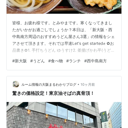
皆様、お疲れ様です。とみやまです。寒くなってきまし
たがいかがお過ごしでしょうか？本日は、「新大阪・西
中島南方周辺のおすすめうどん屋さん3選」の情報をシェ
アさせて頂きます。それでは早速Let's get started✊ ✿お
品書き✿1. 手打ちうどん ゆうすけ2. 釜揚げかわ平(うど
ん)3. 豊しげ 1. 手打ちうどん ゆうすけ❚ 場所西中島南方
#
新大阪
#
うどん
#
食べ物
#
ランチ
#
西中島南方
駅から徒歩5分本格手打うどん ゆうすけ - Google マップ
❚ おすすめポイントとにかく麺にコシと歯ごたえがあっ
てとっても美味！！とり天は脂っこくないのに、ボリュ
•
ーム満点♡麺を少なめにしたり、とり天の数を変更する
ルーム情報の大阪まるわかりブログ
10ヶ月前
とトッピングを変更できるのも嬉しい…
驚きの価格設定！東京油そばの真骨頂！