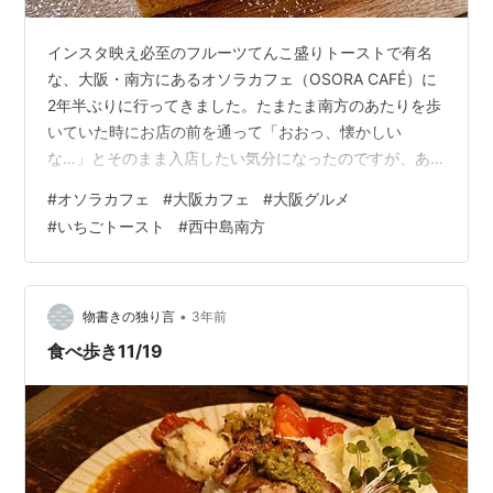
インスタ映え必至のフルーツてんこ盛りトーストで有名
な、大阪・南方にあるオソラカフェ（OSORA CAFÉ）に
2年半ぶりに行ってきました。たまたま南方のあたりを歩
いていた時にお店の前を通って「おおっ、懐かしい
な…」とそのまま入店したい気分になったのですが、あ
いにくその日は別の用事があったので改めて週末に再訪
#
オソラカフェ
#
大阪カフェ
#
大阪グルメ
となりました。 季節は冬。「そう言えば…」と思い起こ
#
いちごトースト
#
西中島南方
してお店のインスタをチェックすると、前回食べられな
かったイチゴのフルーツトーストをやっているではあり
ませんか！これは嬉しすぎる。いちごてんこ盛りトース
トに向けて、訪店前から期待度Maxです…
•
物書きの独り言
3年前
食べ歩き11/19