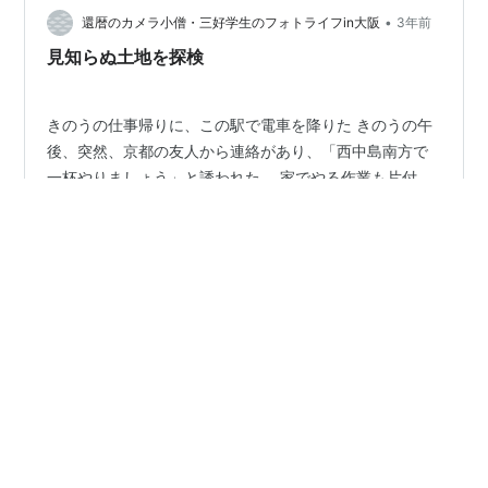
必要があったのかなぁ。なかなか、ケーキのバランスを
•
還暦のカメラ小僧・三好学生のフォトライフin大阪
3年前
考えさせられる一品でした。さてさて、今日は珍しく…
見知らぬ土地を探検
きのうの仕事帰りに、この駅で電車を降りた きのうの午
後、突然、京都の友人から連絡があり、「西中島南方で