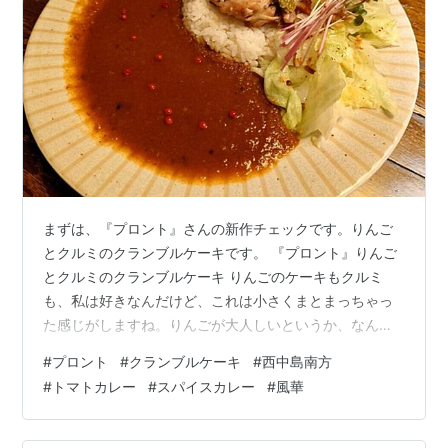
まずは、『プロント』さんの新作チェックです。りんご
とクルミのクランブルケーキです。 『プロント』りんご
とクルミのクランブルケーキ りんごのケーキもクルミ
も、私は好きなんだけど、これは小さくまとまっちゃっ
た感じがしますね。りんごが大人しいというか、なんと
いうか。りんご単体で食べるときは甘いりんごは大歓迎
#
プロント
#
クランブルケーキ
#
西中島南方
なんですが料理に使うときは、酸味と甘味のバランスが
#
トマトカレー
#
スパイスカレー
#
風華
欲しいんですよねぇ。あと、クルミの食感がざらく、と
いうか、そもそも、クランブルケーキなんでスポンジケ
ーキとかと違う食感はあるわけで、そこにクルミを足す