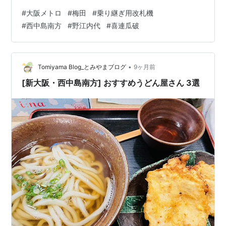
です。「放出」は本当に意味が分かりませんが「百舌
#
大阪メトロ
#
梅田
#
乗り継ぎ用改札機
鳥」と書いて「もず」と読むのは一般的な正しい読み方
#
西中島南方
#
野江内代
#
喜連瓜破
ですね。漢字が３文字なのにひらがなは２文字というの
がめずらしいです。「似而非（えせ）」、「香具師（や
し）」なんかもそうですね。やっぱり日本語は難しいで
す。 さくら：それでは本題前の与太話に行ってみよー。
•
Tomiyama Blog_とみやまブログ
9ヶ月前
ネタ写真をどうぞ。 ももか：救急車が病院の前…
[新大阪・西中島南方] おすすめうどん屋さん 3選