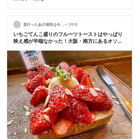
歩3分のところ 参考：PIZZA 一郎 - Google マップ外観は
こんな感じ。『え、お店ある？』って感じでしたが、安
心してください！お店です（笑）内観写真なくって、す
みませんなんですが。お洒落な空間が広がってました
•
昔行ったあの場所は今…
2年前
～…
いちごてんこ盛りのフルーツトーストはやっぱり
映え感が半端なかった！大阪・南方にあるオソラ
カフェの「季節の贅沢トースト」