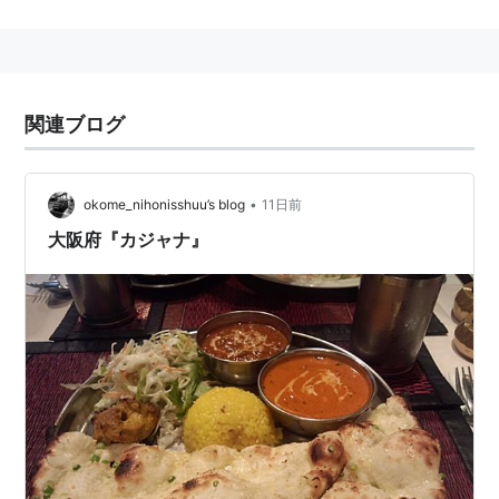
め、大阪市営地下鉄に多い2地名連名となっている。
阪急電車の南方駅と接続している。
大阪市営地下鉄御堂筋線
[一部、北大阪急行電鉄南北線と直通運転。]
関連ブログ
（
千里中央
…）
江坂
…
新大阪
←
西中島南方
（M14）
→
中津
…
なかもず
•
okome_nihonisshuu’s blog
11日前
小ネタ
大阪府『カジャナ』
この駅の名前は「にしなかじまみなみ
が
た」なのに、
阪急南方は「みなみ
か
た」になっている。
周辺情報
この駅の周辺は大阪でも有数の歓楽街であり、多くの風
俗店などが軒を連ねている。夜間に通行する場合は客引
きに注意。
*
リスト
：
駅キーワード