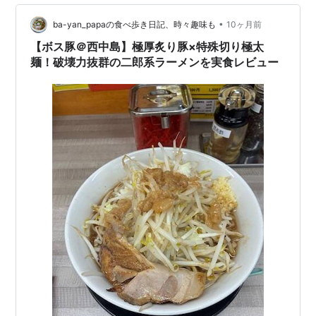
入って左にある食券機で食券を買いましょう！！ 水餃子
3コ（200円）もありました！！ 油そばへの熱を感じま
•
ba-yan_papaの食べ歩き日記、時々趣味も
10ヶ月前
す！！ 味変…
【ボス豚＠西中島】極厚炙り豚×特殊切り極太
麺！破壊力抜群の二郎系ラーメンを実食レビュー