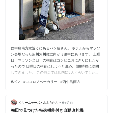
西中島南方駅近くにあるパン屋さん。 ホテルからマラソ
ン会場だった淀川河川敷に向かう途中にあります。 土曜
日（マラソン当日）の朝食はコンビニおにぎりにしたか
ったので 日曜日の朝食にしようと決め、朝8時前に訪問
してきました。 この時点では店内に5人くらいでした
が、8時過ぎると大混雑。。 すごい人気ですね。 焼き立
#
パン
#
ココロノベーカリー
#
西中島南方
てパンを買って朝食にできるのがいいですよね、早朝オ
ープンだと。 バゲットからスイーツ系まで幅広く、多数
の商品があります。 この中から購入したのは これ！ 本
•
日のピザ（スモークチキン インカの目覚め しめじ 明太
クリームチーズと水ようかん
6ヶ月前
マヨ） 野菜のミートグラタン 煮たまごカレー ナビンさ
梅田で見つけた特殊機能付き自動改札機