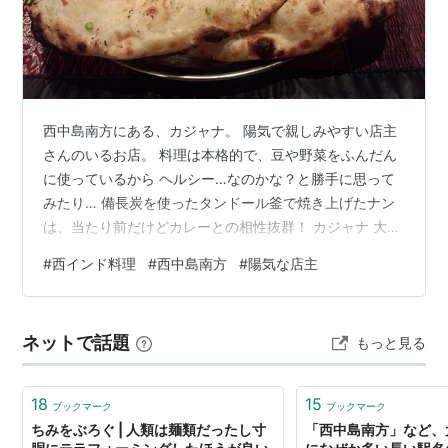
*1
:
現在は西中島1丁目になっている
西中島南方にある、カジャナ。 陽気で親しみやすい店主
さんのいるお店。 料理は本格的で、豆や野菜をふんだん
に使っているから ヘルシー…なのかな？と勝手に思って
みたり… 備長炭を使ったタンドール釜で焼き上げたナン
は、当たり前だけどカレーとの相性抜群！ カジャナ 大阪
府大阪市淀川区西中島4-6-30 チサン第5新大阪1F 定休日
#
西インド料理
#
西中島南方
#
陽気な店主
なし（毎年1月1日、1月2日休み） 営業時間 11:30〜
14:30 17:30〜22:00
ネットで話題
もっと見る
18
15
ブックマーク
ブックマーク
ちみをぶろぐ | 人類は麺類だったし寸
「西中島南方」など、