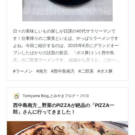
日々の美味しいもの探しが日課の40代サラリーマンで
す！仕事帰りのご褒美といえば、やっぱりラーメンです
よね。今回ご紹介するのは、2025年6月にグランドオー
プンしたばかりの話題の新店、「ボス豚(トン) 西中島
店」の二郎系ラーメンです。 結論から言うと、この一杯
はラーメン好きなら絶対に見逃せない破壊力と満足度で
#
ラーメン
#
南方
#
西中島南方
#
二郎系
#
ボス豚
した！ 極厚ながら驚くほど柔らかい炙り豚、試行錯誤を
重ねたという特殊な切り方の極太麺、そしてパンチのあ
るスープ。このレビューを読めば、きっとあなたも「ボ
•
ス豚」に行きたくなるはず！ それでは早速、その魅力を
Tomiyama Blog_とみやまブログ
2年前
深掘りしていきましょう！
西中島南方＿野菜のPIZZAが絶品の「PIZZA一
郎」さんに行ってきました！