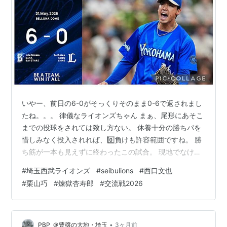
いやー、前日の6-0がそっくりそのまま0-6で返されまし
たね。。。 律儀なライオンズちゃん まぁ、尾形にあそこ
までの投球をされては致し方ない。 休養十分の勝ちパを
惜しみなく投入されれば、0️⃣負けも許容範囲ですね。 勝
ち筋が一本も見えずに終わったこの試合。 現地でなけれ
ば、こんな試合もあるさねと諦めもつく。。。 満員の🈵
#
埼玉西武ライオンズ
#
seibulions
#
西口文也
現地ライオンズファンは当然ながら残念ですが、 こうい
#
栗山巧
#
煉獄杏寿郎
#
交流戦2026
う試合は早々にスパッと損切り、戦力を温存するスタイ
ルが徹底している西口カントク。 栗山巧の”負けたとして
も、ファンの皆さんに『きょう、球場に来て良かった』
と家に帰ってもらいたい” という想い。言い換えると 今
•
PBP_＠豊穣の大地・埼玉
3ヶ月前