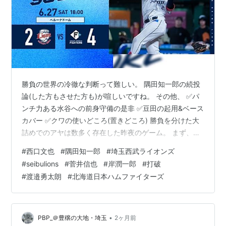
勝負の世界の冷徹な判断って難しい。 隅田知一郎の続投
論(した方もさせた方も)が喧しいですね。 その他、 ✅パ
ンチ力ある水谷への前身守備の是非 ✅豆田の起用&ベース
カバー ✅クワの使いどころ(置きどころ) 勝負を分けた大
詰めでのアヤは数多く存在した昨夜のゲーム。 まず、隅
田知一郎に何の責任もないという事を断った上で、 結果
#
西口文也
#
隅田知一郎
#
埼玉西武ライオンズ
論でも何でもなく、誰でも、9回にウインゲンターという
#
seibulions
#
菅井信也
#
岸潤一郎
#
打破
カードを切っておけは、延長戦orサヨナラ勝ちの可能性
#
渡邉勇太朗
#
北海道日本ハムファイターズ
が大であったと言う事は言えるだろう。 後で振り返る
と、コレが隅田続投の呼び水となり、コッチの負けに繋
がったんだから、野球って何が正解なのか終わって見な
ければ分からない本当に複…
•
PBP_＠豊穣の大地・埼玉
2ヶ月前