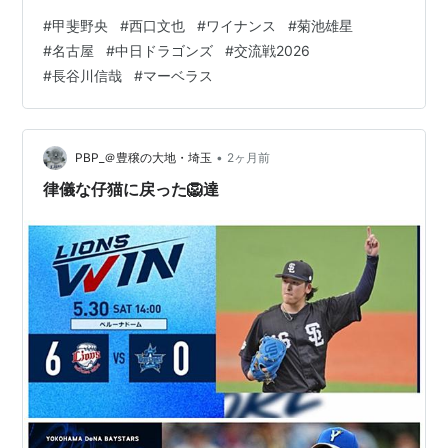
のドラゴンズファンもマナーいいし、ライオンズとライ
#
甲斐野央
#
西口文也
#
ワイナンス
#
菊池雄星
オンズファンをリスペクトしてくれている感じを勝手に
#
名古屋
#
中日ドラゴンズ
#
交流戦2026
受けて微笑ましく思いました。 そのドラゴンズさん、チ
#
長谷川信哉
#
マーベラス
ーム成績は残念な事になってますが、再建に苦しむ老舗
球団。 高校野球で言えば古豪。 好調ライオンズには表ロ
ーテをぶつけて来てガチの見応えある投手戦の三日間で
したね。 古豪の意地を見た感じで…
•
PBP_＠豊穣の大地・埼玉
2ヶ月前
律儀な仔猫に戻った🦁達