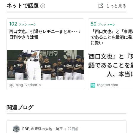
ネットで話題
もっと見る
の様なもの。 ホークスはこの10年の戦績を見ても、さし
年度
所属チーム
背番号
備考
ずめ16年連続イン…
1988〜1990
県立和歌山商業高校
-
甲子園出場なし
102
50
ブックマーク
ブックマーク
西口文也、引退セレモニーまとめ･･･ :
『西口文也』と『東尾
1991〜1994
立正大学
-
日刊やきう速報
であることを最初に発
1995〜2015
西武ライオンズ
13
1995年ドラフト3位
に賢い
埼玉西武ライオンズ
個人タイトル
タイトル名
受賞年度
blog.livedoor.jp
togetter.com
MVP
1997
最多勝
1997,1998
関連ブログ
奪三振王
1997,1998
最優秀勝率
1997
•
PBP_＠豊穣の大地・埼玉
22日前
沢村賞
1997