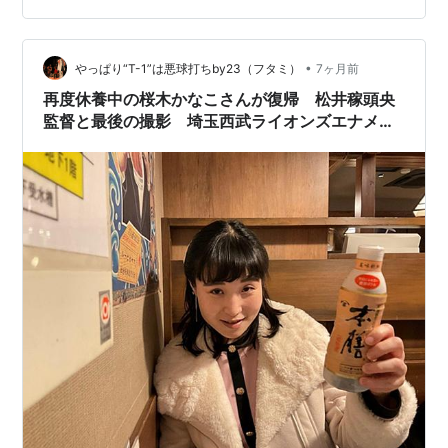
し獅子2025 4枚 西武球場前駅 西口文也監督 駅の推し獅
子等身大パネル、スコアボード 1枚 池袋駅…
•
やっぱり“T-1”は悪球打ちby23（フタミ）
7ヶ月前
再度休養中の桜木かなこさんが復帰 松井稼頭央
監督と最後の撮影 埼玉西武ライオンズエナメル
バッグ ネイビー、ブルー T-1がエキテン実質
19回目の1位