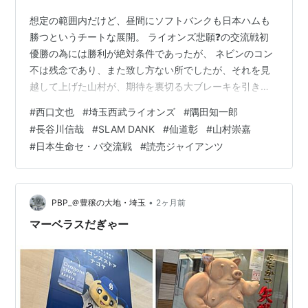
想定の範囲内だけど、昼間にソフトバンクも日本ハムも
勝つというチートな展開。 ライオンズ悲願❓の交流戦初
優勝の為には勝利が絶対条件であったが、 ネビンのコン
不は残念であり、また致し方ない所でしたが、それを見
越して上げた山村が、期待を裏切る大ブレーキを引きま
くる痛い展開となってしまいました。 山村崇嘉、何もこ
#
西口文也
#
埼玉西武ライオンズ
#
隅田知一郎
のタイミングで交流戦V逸の全てのヘイトを一身に背負う
#
長谷川信哉
#
SLAM DANK
#
仙道彰
#
山村崇嘉
為に上がって来たのか？と言う感じで、とても不憫。た
#
日本生命セ・パ交流戦
#
読売ジャイアンツ
だ単に力がないのに過剰な期待を背負わされているが故
に。。。山村に責任はない。こんな時に使う方が悪い。
#seibulions — PBP (@Dosukoi20211) 2026年6月13日
ジ…
•
PBP_＠豊穣の大地・埼玉
2ヶ月前
マーベラスだぎゃー