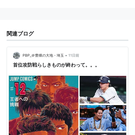
東尾修に見出され、スライダーを武器に西武ライオンズ
のエースとして7年連続2桁勝利をあげるなど君臨。
パ・リーグ現役投手最多の146勝を挙げている。
*2
関連ブログ
9回2死までノーヒットノーランでありながら、記録達
成を三度逃している。そのうち一度は9回終了まで完全
試合であった。
*3
•
PBP_＠豊穣の大地・埼玉
11日前
ライオンズ一筋を標榜し、FA宣言をせずに残留。エース
首位攻防戦らしきものが終わって。。。
としてライオンズを支える。
2006年5月6日、福岡ソフトバンクホークス戦にて史上
46人目の1500奪三振を記録。
*4
2015年、現役引退。
9回2死まで無安打無得点