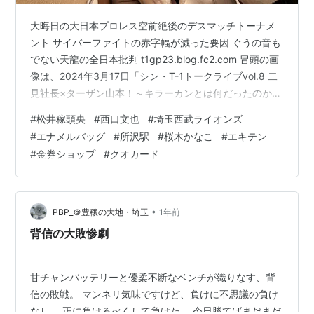
大晦日の大日本プロレス空前絶後のデスマッチトーナメ
ント サイバーファイトの赤字幅が減った要因 ぐうの音も
でない天龍の全日本批判 t1gp23.blog.fc2.com 冒頭の画
像は、2024年3月17日「シン・T-1トークライブvol.8 二
見社長×ターザン山本！～キラーカンとは何だったのか？
～」水道橋秘密基地終了後、打ち上げ。 桜木かなこさん
#
松井稼頭央
#
西口文也
#
埼玉西武ライオンズ
の表情が面白い。 主な内容。 再度休養中の桜木かなこさ
#
エナメルバッグ
#
所沢駅
#
桜木かなこ
#
エキテン
んが復帰したので祝い。 埼玉西武ライオンズエナメルバ
#
金券ショップ
#
クオカード
ッグ、ネイビー、ブルーを紹介。 チケット＆トラベルT-1
がエキテン2025年12月アクセスランキング2位に転落
も、実質19回目の1位。 画像を18枚…
•
PBP_＠豊穣の大地・埼玉
1年前
背信の大敗惨劇