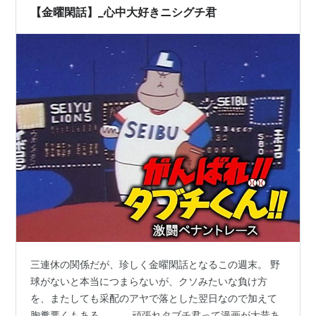
【金曜閑話】_心中大好きニシグチ君
ベストナイン
1997
ゴールデングラブ賞
1997,1998,2002
*1
:
マラソンランナーのオツオリに似ているからだとか
*2
:
2006年シーズン終了現在。
*3
:
三度いずれも「28人目の打者」で記録達成を逃す。
三度のノーヒットノーラン未遂のうち2度までが2005年
中の出来事である。
*4
:
右腕投手としては史上最速、第1位での達成。
三連休の関係だが、珍しく金曜閑話となるこの週末。 野
球がないと本当につまらないが、クソみたいな負け方
を、またしても采配のアヤで落とした翌日なので加えて
胸糞悪くもある。。。 頑張れタブチ君って漫画が大昔あ