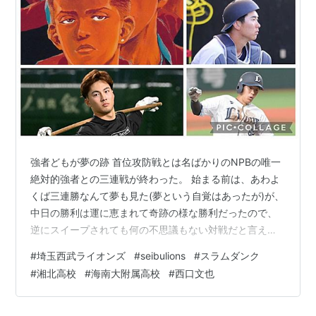
日時
相手球団
概要
備
考
2002年8
千葉ロッテマ
9回2死から小坂誠に被安打（2安
月26日
リーンズ
打1四球無失点）
2005年5
読売ジャイア
9回2死から清水隆行に被本塁打
交
月13日
ンツ
（1安打1四球1失点）
流
戦
9回終了まで完全試合
強者どもが夢の跡 首位攻防戦とは名ばかりのNPBの唯一
絶対的強者との三連戦が終わった。 始まる前は、あわよ
日時
相手球団
概要
備
くば三連勝なんて夢も見た(夢という自覚はあったが)が、
考
中日の勝利は運に恵まれて奇跡の様な勝利だったので、
2005年8
東北楽天ゴールデン
9回27人を完全に抑え、0-0
逆にスイープされても何の不思議もない対戦だと言える
月27日
イーグルス
のまま延長戦
だろう。 絶好調の桑原・ハセシン・ネビンがいて、初め
10回表、沖原佳典に被安打
#
埼玉西武ライオンズ
#
seibulions
#
スラムダンク
て勝負になるであろう相手。。。 そんな実力の差を、改
（1安打、無失点）
#
湘北高校
#
海南大附属高校
#
西口文也
めて噛み締める事になった。 彼我の差 毎度、slam dunk
を引き合いに出して恐縮ですが、 ライオンズは残念なが
球歴
ら毎年一回戦負けだったが新戦力で急成長中の湘北高校