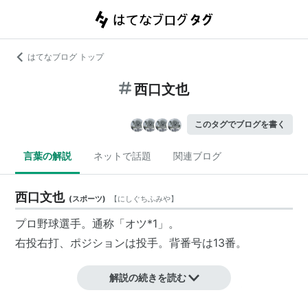
はてなブログ トップ
西口文也
このタグでブログを書く
言葉の解説
ネットで話題
関連ブログ
西口文也
(
スポーツ
)
【
にしぐちふみや
】
プロ野球選手。通称「オツ
*1
」。
右投右打、ポジションは投手。背番号は13番。
解説の続きを読む
1972年9月26日生まれ。和歌山県和歌山市出身。