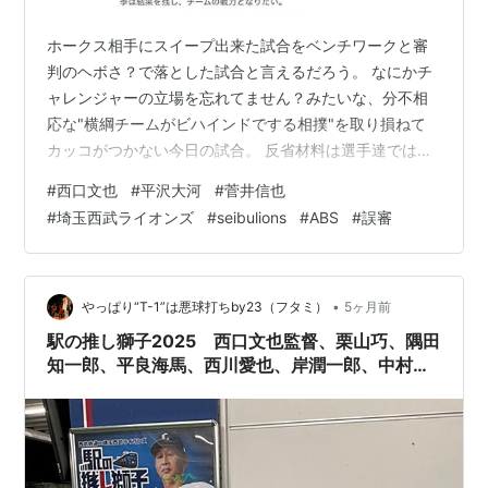
ホークス相手にスイープ出来た試合をベンチワークと審
判のヘボさ？で落とした試合と言えるだろう。 なにかチ
ャレンジャーの立場を忘れてません？みたいな、分不相
応な"横綱チームがビハインドでする相撲"を取り損ねて
カッコがつかない今日の試合。 反省材料は選手達ではな
く明らかにベンチの采配、用兵だった気がしまし
#
西口文也
#
平沢大河
#
菅井信也
た。。。 明るい材料は平沢大河 そんな展開の中にあっ
#
埼玉西武ライオンズ
#
seibulions
#
ABS
#
誤審
て、素直にポジティブになれるのは、PBPが勝手に呼ば
せて頂いている"タイガー🐅H" "H大河" 平沢大河。 昨日
も打点を上げ、好調をキープする #平沢大河 選手！練習
からナイスバッティングを見せる平沢選手に、今日もご
•
やっぱり“T-1”は悪球打ちby23（フタミ）
5ヶ月前
注目ください！#seibulio…
駅の推し獅子2025 西口文也監督、栗山巧、隅田
知一郎、平良海馬、西川愛也、岸潤一郎、中村裕
太、古市尊、成田晴風、齋藤大翔 等身大パネ
ル、のぼり 清瀬駅は中森明菜のパネル