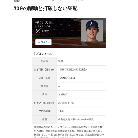
そこにいるお客様に…
#39の躍動と打破しない采配