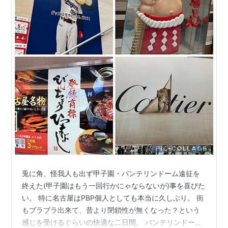
兎に角、怪我人も出ず甲子園・バンテリンドーム遠征を
終えた(甲子園はもう一回行かにゃならないが)事を喜びた
い。 特に名古屋はPBP個人としても本当に久しぶり。 街
もブラブラ出来て、昔より閉鎖性が無くなった？という
感じを受けるぐらいの快適な二日間。 バンテリンドーム