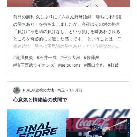
前日の勝利 久しぶりにノムさん野球語録「勝ちに不思議
の勝ちあり」を持ち出しましたが、今夜はその対の格言
「負けに不思議の負けなし」という負けを味あわされる
ところを奇跡的に回避した感じです。 ということは、二
夜連続で「勝ちに不思議の勝ちあり」という事なのかも
知れませんが、どうしても「負けに不思議の負けなし」
#
滝澤夏央
#
石井一成
#
平沢大河
#
佐藤爽
というテーゼから掘り起こしたい今日のイケてないニシ
#
埼玉西武ライオンズ
#
seibulions
#
西口文也
#
打破
グチ采配かと。。。(負けてないんだけど) まぁ、何はと
もあれ、デーゲームでソフバンさんが負けた今日。どん
な形であれ、勝ってゲーム差を縮めるのが至上命題。 ナ
ントカそれを果たせたのは、FA戦士をはじめとする選手
•
PBP_＠豊穣の大地・埼玉
1ヶ月前
達の活躍が、クエスチョナブルなベンチワ…
心意気と情緒論の狭間で