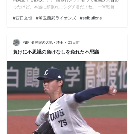
ったけど、本当に頑張れニシグチ君だよね。 一軍監督二
年目。 勝負の年なのに、あまりにも"監督っぷり"に成長
#
西口文也
#
埼玉西武ライオンズ
#
seibulions
の跡が見られない気がするのはPBPだけだろうか？ そう
いうと、こんなに貯金を積み上げてる監督なのだから、
よくやってるとか、名将だとか、器が大きいだろ💢とか
•
言う人々が現れる。 それも言論の自由だから尊重するけ
PBP_＠豊穣の大地・埼玉
23日前
ど、冷静にここまでのライオンズの戦いぶりを見て欲し
負けに不思議の負けなしを免れた不思議
い。 勝利を積み重ねられたのは、単に…