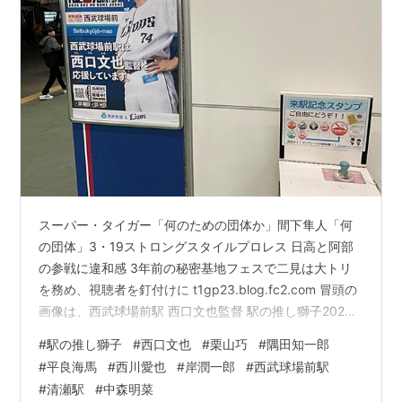
スーパー・タイガー「何のための団体か」間下隼人「何
の団体」3・19ストロングスタイルプロレス 日高と阿部
の参戦に違和感 3年前の秘密基地フェスで二見は大トリ
を務め、視聴者を釘付けに t1gp23.blog.fc2.com 冒頭の
画像は、西武球場前駅 西口文也監督 駅の推し獅子2025
ポスター。 西武鉄道各駅が埼玉西武ライオンズの選手を
#
駅の推し獅子
#
西口文也
#
栗山巧
#
隅田知一郎
応援する「駅の推し獅子(おしじし)」プロジェクト
#
平良海馬
#
西川愛也
#
岸潤一郎
#
西武球場前駅
2025（昨年）について更新する。 画像を27枚アップ。
#
清瀬駅
#
中森明菜
以下、27枚の内訳。 西武球場前駅 西口文也監督 駅の推