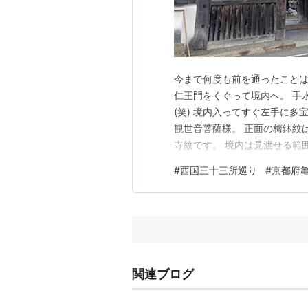
今まで何度も前を通ったことは
仁王門をくぐって境内へ。 手
(笑) 境内入ってすぐ左手に
観世音菩薩様。 正面の梅鉢紋
寺紋です。 境内は見渡せる範
もあってか参拝客は私達以外に
#
西国三十三所巡り
#
京都府
堂内は写真撮影不可です。 先
が、どんな気候であれこうして
関連ブログ