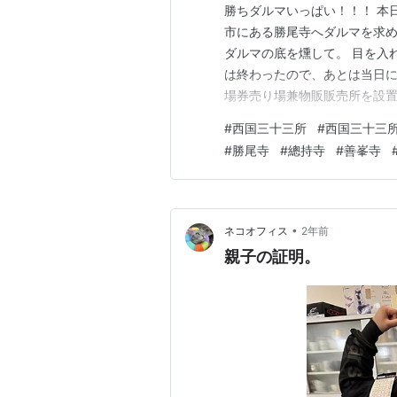
勝ちダルマいっぱい！！！ 本
市にある勝尾寺へダルマを求め
ダルマの底を燻して。 目を入
は終わったので、あとは当日に
場券売り場兼物販販売所を設置
うなるかも不安いっぱいですが
#
西国三十三所
#
西国三十三
いっぱいの方に協力頂いている
#
勝尾寺
#
總持寺
#
善峯寺
ラスらしい！ 最近の勝尾寺は
•
ネコオフィス
2年前
親子の証明。