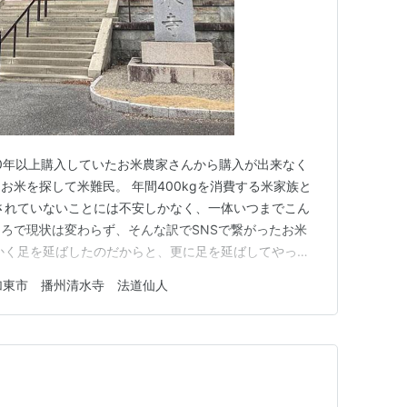
0年以上購入していたお米農家さんから購入が出来なく
お米を探して米難民。 年間400kgを消費する米家族と
されていないことには不安しかなく、一体いつまでこん
ろで現状は変わらず、そんな訳でSNSで繋がったお米
かく足を延ばしたのだからと、更に足を延ばしてやって
【播州清水寺】 毎度のことながら気になった木は撮らず
加東市 播州清水寺 法道仙人
は何という木なのでしょうか。 チラホラと黄色いお花が咲
ていくと左手にお…