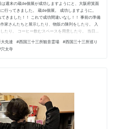
日は週末の蔵de個展が成功しますようにと、大阪府箕面
に行ってきました。 蔵de個展。 成功しますように。
れてきました！！ これで成功間違いなし！！ 事前の準備
作家さんたちと展示したり、物販の陳列をしたり。 入
したり。 コーヒー飲むスペースを用意したり。 当日ど
、やってみなきゃわからない！ 初めての挑戦ですが、
所大先達
#
西国三十三所観音霊場
#
西国三十三所巡り
ので、楽しいイベントになりますように。 ステンドグ
#
穴太寺
外国人の観光ス…