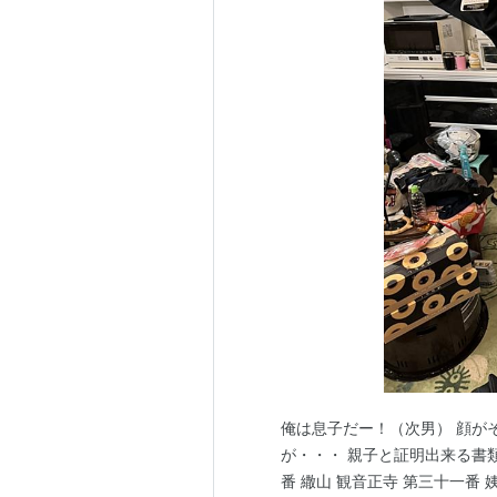
俺は息子だー！（次男） 顔が
が・・・ 親子と証明出来る書類
番 繖山 観音正寺 第三十一番 