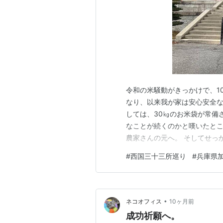
令和の米騒動がきっかけで、1
なり、以来我が家は安心安全な
しては、30㎏のお米袋が常備
なことが続くのかと嘆いたとこ
農家さんの元へ。 そしてせっ
来たのは西国三十三所巡り。 
#
西国三十三所巡り
#
兵庫県
にはおれません(笑) こちら
いておりました。 参道を歩い
•
ネコオフィス
10ヶ月前
成功祈願へ。