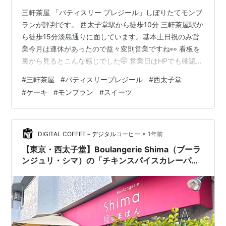
三軒茶屋 「パティスリー プレジール」しぼりたてモンブ
ランが評判です。 西太子堂駅から徒歩10分 三軒茶屋駅か
ら徒歩15分淡島通りに面しています。基本土日祝のみ営
業今月は連休があったので益々変則営業ですね👀 看板を
裏から見るとこんな感じでした🤭 営業日はHPでも確認で
きない事が多いので、事前に電話確認してから訪問した
#
三軒茶屋
#
パティスリープレジール
#
西太子堂
方がいいかも知れません。 ツイッターやブログも更新さ
#
ケーキ
#
モンブラン
#
スイーツ
れていない事が多いです。駅から結構遠いですし。しか
し、駅から遠くてこの変則営業でも食べログ百名店に選
ばれるのはすごいです🙌 半地下で、以前はイートインス
ペースがあったのですが、今はテイクアウトのみです。
•
DIGITAL COFFEE－デジタルコーヒー
1年前
スペシャリテはしぼりたてモ…
【東京・西太子堂】Boulangerie Shima（ブーラ
ンジュリ・シマ）の「チキンスパイスカレーパ
ン」の巻