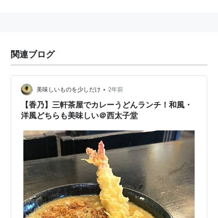
東京都世田谷区太子堂4丁目
にある、
東京急行電鉄
（
東
急電鉄
）の駅。→
西太子堂駅
○
リスト
：
駅キーワード
関連ブログ
•
美味しいものを少しだけ
2年前
【香乃】三軒茶屋でカレーうどんランチ！和風・
洋風どちらも美味しい＠西太子堂