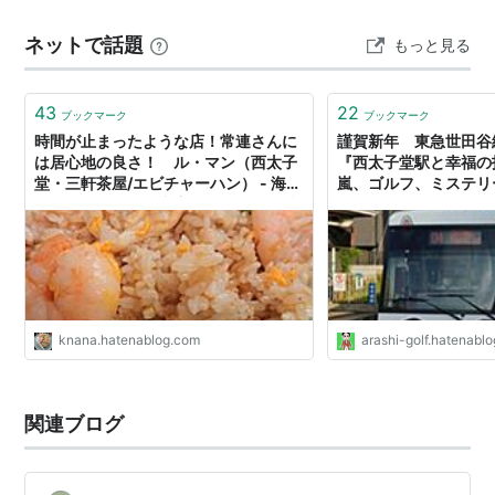
乃園 茶舗」で明治時代からのお茶屋さんです。その息子
ネットで話題
もっと見る
さんが営むのが「香乃」さんカレーうどんが評判です
が、本格十割蕎麦、そしてお…
43
22
ブックマーク
ブックマーク
時間が止まったような店！常連さんに
謹賀新年 東急世田谷
は居心地の良さ！ ル・マン（西太子
『西太子堂駅と幸福の
堂・三軒茶屋/エビチャーハン） - 海老
嵐、ゴルフ、ミステリ
チャーハンだけ！東京のチャーハン炒
飯ブログ
knana.hatenablog.com
arashi-golf.hatenablo
関連ブログ