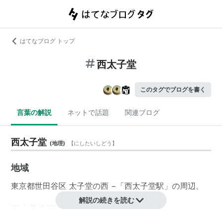
はてなブログ トップ
西太子堂
このタグでブログを書く
言葉の解説
ネットで話題
関連ブログ
西太子堂
(
地理
)
【
にしたいしどう
】
地域
東京都
世田谷区
太子堂
の西 −「
西太子堂駅
」の周辺。
解説の続きを読む
西太子堂駅 東京急行電鉄（世田谷線）