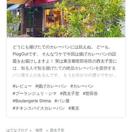
どうにも揚げたてのカレーパンには抗えぬ。 どーも、
PlugOutです。 そんなワケで今回は揚げカレーパンの話
題をお届けしますよ！ 実は東京都世田谷区の西太子堂に
は、知る人ぞ知る揚げたての絶品カレーパンを提供する
パン屋さんがあるんです。 もうお分かりの通りですが、
今回はそのお店にお邪魔してみましたよ（笑） それがこ
#
レビュー
#
揚げカレーパン
#
カレーパン
ちら！！！ 「Boulangerie Shima（ブーランジュリ・シ
#
ブーランジュリ・シマ
#
西太子堂
#
世田谷
マ）」 こちらはしまぱんの愛称で知られるパン屋さんで
#
Boulangerie Shima
#
パン屋
す。 ちなみにブーランジュリとはフランス語でパン屋さ
#
チキンスパイスカレーパン
#
東京
んのことです。 さてこちらのお店では色々な種類のパン
が売られているのですが、先ほどご紹介した様に特にカ
レーパンが美…
はてなブログ
>
地理
>
西太子堂