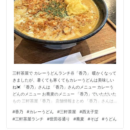
三軒茶屋で カレーうどんランチ🍜「香乃」 暖かくなって
きましたが、暑くても寒くてもカレーうどんは美味しい
ね💓 「香乃」さんは 「香乃」さんのメニュー カレーう
どんのメニュー お蕎麦のメニュー 「香乃」でいただいた
もの 三軒茶屋「香乃」 店舗情報まとめ 「香乃」さんは
世田谷区若林 世田谷通りに面しています。読み方は『こ
#
香乃
#
カレーうどん
#
三軒茶屋
#
西太子堂
うの』さん最寄り駅は西太子堂駅で徒歩5分三軒茶屋の駅
#
三軒茶屋ランチ
#
世田谷通り
#
蕎麦
#
そば
#
うどん
からは徒歩１０分と少々歩きますが、目の前が路上パー
キングなので車で行くにはとても便利です🚗 お隣は「香