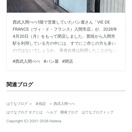
西武入間ぺぺ1階で営業していたパン屋さん「VIE DE
FRANCE（ヴィ・ド・フランス）入間市店」が、2026年
4月20日（月）をもって閉店しました。普段から入間市
駅を利用している方の中には、すでにご存じの方も多い
のではないでしょうか。 筆者自身は利用したことがなか
ったものの、お店の前を通るたびに「美味しそうだな」
#
西武入間ぺぺ
#
パン屋
#
閉店
と気になっていたお店でした。イートインスペースで
は、ご年配の方がゆったりと過ごしている姿をよく見か
けたのが印象に残っています。 入間市店は駅直結という
関連ブログ
便利な立地もあり、通勤・通学の途中や買い物の合間に
立ち寄れるベーカリーカフェとして親しまれてきまし
た。それだけに、閉店を惜しむ声も少…
はてなブログ
>
未指定
>
西武入間ぺぺ
はてなブログ タグとは
ヘルプ
開発ブログ
はてなブログトップ
Copyright (C) 2001-
2026
Hatena.