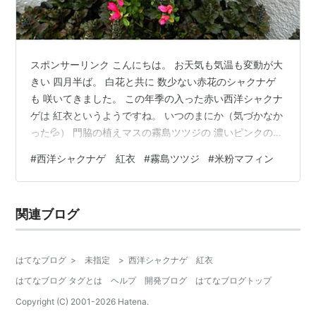
スポンサーリンク こんにちは。 お天気も気温も変動が大
きい 四月半ば。 白花と共に 数少ない赤花のシャクナゲ
も 咲いてきました。 この年季の入った赤い西洋シャクナ
ゲは 紅衣というようですね。 いつのまにか（気づかなか
った💦） 門脇の植えマスの霧島ツツジの 濃いピンクの株
に 蕾と花がついてました。 シラーカンパニュラ―タ 釣
#
西洋シャクナゲ 紅衣
#
霧島ツツジ
#
米粉マフィン
鐘水仙の白花？ そして昨日の朝一（雨が降る前）に 先日
の斑入りワイルドオーツに続き www.salon-
shiroineko.com 根が下に出ていた 鉢植えのアジサイも地
関連ブログ
植えにしましたー(^o^) 気になってたことを済ませると
スッキリしますね。 さて、 昨日、また地元のお…
はてなブログ
>
未指定
>
西洋シャクナゲ 紅衣
はてなブログ タグとは
ヘルプ
開発ブログ
はてなブログトップ
Copyright (C) 2001-
2026
Hatena.