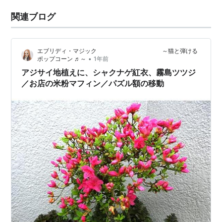
関連ブログ
エブリディ・マジック ～猫と弾ける
•
ポップコーン ♬～
1年前
アジサイ地植えに、シャクナゲ紅衣、霧島ツツジ
／お店の米粉マフィン／パズル額の移動