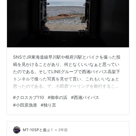
SNSでJR東海道線早川駅や根府川駅とバイクを撮った投
稿を見かけることがあり、何となくいいなぁと思ってい
たのである。そしてLINEグループで西湘バイパス高架下
トンネルで撮った写真を見せて貰い、これもいいなぁと
思ったのである。で、小田原ツーリングを敢行すること
にした。 小田原までは自宅から50km弱ほど。宮ヶ瀬へ
#
クロスカブ110
#
御幸の浜
#
西湘バイパス
行くのと変わらない感じだが、海沿いの幹線道路を走る
#
小田原漁港
#
独り言
のはちょっと緊張だった。1時間半ほどで到着、御幸の浜
の西湘バイパス高架下トンネルでお望みの写真を数枚。
四角く切り取られた海の風景を撮れるということで人気
の映えスポットらしい。 そして小田原漁港。漁港の風景
•
MT-10SPと遊ぶ！
2年前