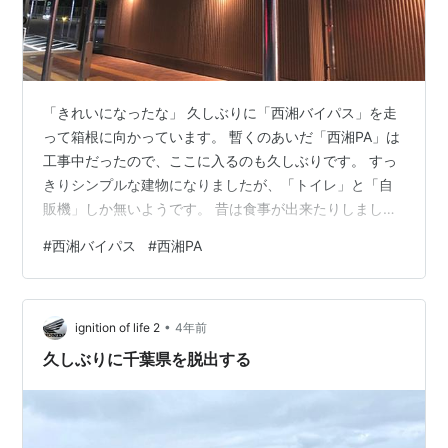
「きれいになったな」 久しぶりに「西湘バイパス」を走
って箱根に向かっています。 暫くのあいだ「西湘PA」は
工事中だったので、ここに入るのも久しぶりです。 すっ
きりシンプルな建物になりましたが、「トイレ」と「自
販機」しか無いようです。 昔は食事が出来たりしました
が、そういった設備はありません。 写真の建物がトイレ
#
西湘バイパス
#
西湘PA
で、その横に自販機が数台設置されています。 自販機の
商品向けにゴミ箱（もしくはリサイクルボックス）はあ
りますが、それ以外のごみ箱はありません。 飲み物だけ
•
買って、箱根を目指します。
ignition of life 2
4年前
久しぶりに千葉県を脱出する