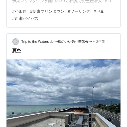
伊東マリンタウン 到着 13:30 小田原でお土産購入 16:00
横浜帰宅 ルート 前日 なんとなくロングツーリングをし
#
小田原
#
伊東マリンタウン
#
ツーリング
#
伊豆
たくなったので、久々に伊豆まで行くことに。 突然です
#
西湘バイパス
が明日は伊豆へ行きます。早起きせねば。 — せきうスト
ーブ (@oilstoven025) 2024年9月6日 当日 7:00 出発 6
時起床。朝から少し頭痛がする。 朝食食べて準備して、
水…
•
Trip to the Waterside 〜梅のいい釣り夢気分〜
2年前
夏空