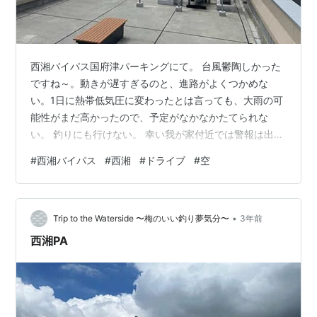
西湘バイパス国府津パーキングにて。 台風鬱陶しかった
ですね～。動きが遅すぎるのと、進路がよくつかめな
い。1日に熱帯低気圧に変わったとは言っても、大雨の可
能性がまだ高かったので、予定がなかなかたてられな
い。 釣りにも行けない。 幸い我が家付近では警報は出る
ものの大きな被害が出ていないだけ救われていますが。
#
西湘バイパス
#
西湘
#
ドライブ
#
空
被害に遭われてしまった方々にはお見舞いを申し上げま
す。 昨日から横浜は天候も回復し若干の暑さが戻っては
きましたが、この先また真夏のような暑さが戻ってくる
•
のか？ はたまた9月に入ったこともあり、秋の風を感じ
Trip to the Waterside 〜梅のいい釣り夢気分〜
3年前
られるようになるのか？ どちらにしても夏空の景色は少
西湘PA
しづつ減ってくるんでしょうね。見ているだ…