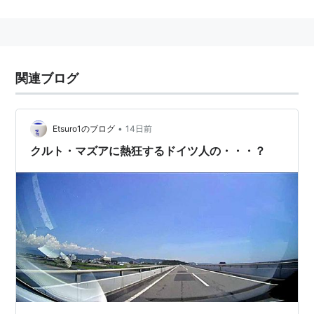
大磯港IC
大磯西IC
西湘二宮IC
関連ブログ
橘IC
国府津IC
酒匂IC
•
Etsuro1のブログ
14日前
小田原IC
クルト・マズアに熱狂するドイツ人の・・・？
小田原西IC（小田原厚木道路）
箱根口IC（国道1号・
小田原箱根道路
）
早川JCT（箱根口・大磯方面）
石橋IC
関連
小田原厚木道路