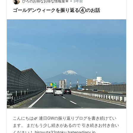
•
ひろのお得なお得な情報屋☆
3年前
ゴールデンウィークを振り返る④のお話
こんにちは🌿 連日GWの振り返りブログを書き続けてい
ます。 まだもう少し続きがあるので 引き続きお付き合い
ください！ hiroyuta32otoku.hatenadiary.jp