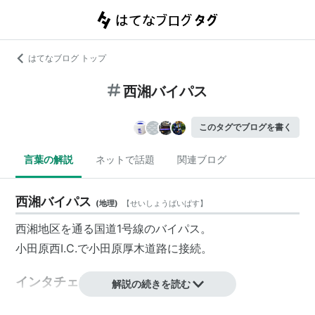
はてなブログ トップ
西湘バイパス
このタグでブログを書く
言葉の解説
ネットで話題
関連ブログ
西湘バイパス
(
地理
)
【
せいしょうばいぱす
】
西湘地区を通る国道1号線のバイパス。
小田原西I.C.で小田原厚木道路に接続。
インタチェンジ
解説の続きを読む
大磯東IC（
新湘南バイパス
が繋がる予定らしい）