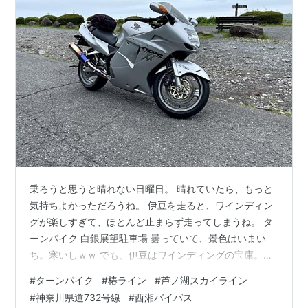
乗ろうと思うと晴れない日曜日。 晴れていたら、もっと
気持ちよかっただろうね。 伊豆を走ると、ワインディン
グが楽しすぎて、ほとんど止まらず走ってしまうね。 タ
ーンパイク 白銀展望駐車場 曇っていて、景色はいまい
ち。寒いしｗｗ でも、伊豆はワインディングの宝庫。有
料道路ばかりだけどな。 ターンパイク、椿ライン、芦ノ
#
ターンパイク
#
椿ライン
#
芦ノ湖スカイライン
湖スカイライン、箱根に下りて、旧東海道（県道732号
#
神奈川県道732号線
#
西湘バイパス
線）、西湘バイパスを快走して、3時には帰宅。 約