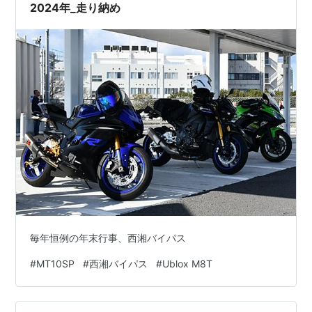
がなんか好きだ。魚貝は食べられない…
2024年_走り納め
毎年恒例の年末行事、西湘バイパス
#
MT10SP
#
西湘バイパス
#
Ublox M8T