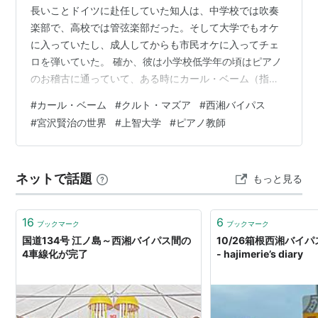
長いことドイツに赴任していた知人は、中学校では吹奏
楽部で、高校では管弦楽部だった。そして大学でもオケ
に入っていたし、成人してからも市民オケに入ってチェ
ロを弾いていた。 確か、彼は小学校低学年の頃はピアノ
のお稽古に通っていて、ある時にカール・ベーム（指揮
者）のウイーンフィルに魅了された。そこでチェロがや
#
カール・ベーム
#
クルト・マズア
#
西湘バイパス
りたいと思ってピアノのお稽古を止めてチェロを始めた
#
宮沢賢治の世界
#
上智大学
#
ピアノ教師
らしい。 ワガハイがクラシック音楽に目覚めたのもカー
ル・ベームだったし、ひょっとしたら昭和30年代から40
年代のクラシック音楽愛好家の中には、ベーム＆ウイー
ネットで話題
もっと見る
ンフィルに何らかの影響を受けている人が多いかもしれ
ない。 カラヤンと、どちらが多いのかはワカ…
16
6
ブックマーク
ブックマーク
国道134号 江ノ島～西湘バイパス間の
10/26箱根西湘バイパ
4車線化が完了
- hajimerie’s diary