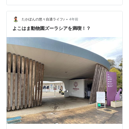
300Km この距離なら、満タン途中給油なしで帰ってこれ
る。 磨いたスクリーン 磨いたスクリーンを撮ったら、自
分が写っていたという・・・。（爆） 今度は、天気の良
•
たかぽんの悠々自適ライフ♪
4年前
い日に走りたいね。
よこはま動物園ズーラシアを満喫！？