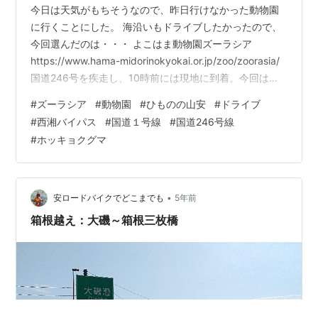
今日は天気がもちそうなので、昨日行けなかった動物園
に行くことにした。 海沿いもドライブしたかったので、
今回選んだのは・・・ よこはま動物園ズーラシア
https://www.hama-midorinokyokai.or.jp/zoo/zoorasia/
国道246号を疾走し、10時前には現地に到着。今回は正
門からではなく、 北門から入場したかったので、北門側
#
ズーラシア
#
動物園
#
ひものの山安
#
ドライブ
の駐車場に停めた。 案の定、ガラガラ（笑） 初めて北門
#
西湘バイパス
#
国道１号線
#
国道246号線
から入場 北門から入場したかった理由は、子供たちに人
#
ホッキョクグマ
気なライオンやキリン等に 会えるサバンナエリアが近い
から。 久しぶりの動物園。楽しみだなぁ♪ サバンナエリ
アでは人気の動物に逢える♬ …
•
安ロードバイクでどこまでも
5年前
箱根越え：大磯～箱根三枚橋