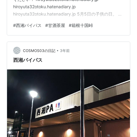
hiroyuta32otoku.hatenadiary.jp
hiroyuta32otoku.hatenadiary.jp 5月5日の子供の日。 朝
寝坊しがちな娘は その日お友達とお出かけということで
#
西湘バイパス
#
甘酒茶屋
#
箱根十国峠
夫婦で早朝から出かけることに。 5日ならまだ渋滞はし
ないのでは？ ということで箱根方面へ出かけることに。
7時頃家を出発したところ 渋滞情報で混んでいるところ
•
はナシ！ ということでまずは 西湘バイパスで寄り道。
COSMOS03の日記
3年前
201…
西湘バイパス