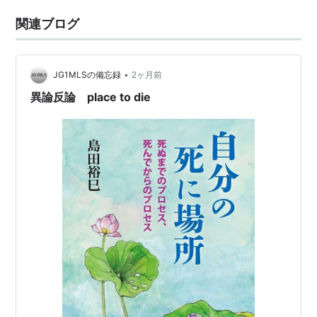
関連ブログ
•
JG1MLSの備忘録
2ヶ月前
異論反論 place to die