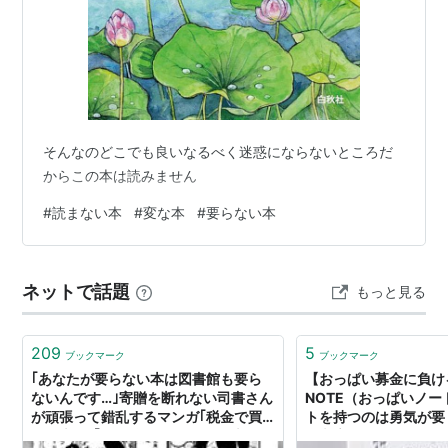
そんなのどこでも良いなるべく迷惑にならないところだ
からこの本は読みません
#
読まない本
#
変な本
#
要らない本
ネットで話題
もっと見る
209
5
ブックマーク
ブックマーク
｢あなたが要らない本は図書館も要ら
【おっぱい募金に負ける
ないんです…｣寄贈を断れない司書さん
NOTE（おっぱいノ
が頑張って錯乱するマンガ｢税金で買
トを持つのは勇気が要り
った本｣→｢20年前のパソコンの本は要
と文房具とスグレモノ