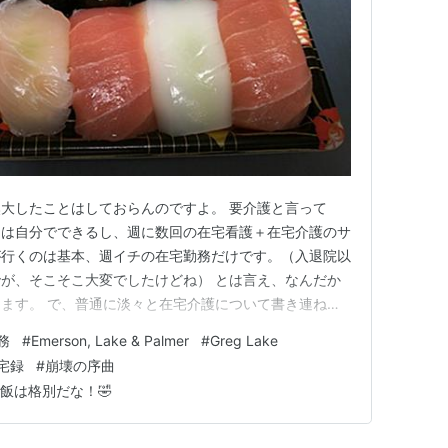
大したことはしておらんのですよ。 要介護と言って
とは自分でできるし、週に数回の在宅看護＋在宅介護のサ
が行くのは基本、週イチの在宅勤務だけです。（入退院以
が、そこそこ大変でしたけどね） とは言え、なんだか
ます。 で、普通に淡々と在宅介護について書き連ねる
や脱線に次ぐ脱線をしていく所存ですぜｗ 2025年のお
務
#
Emerson, Lake & Palmer
#
Greg Lake
07:30 移動 08:00 ゴミ捨て 08:30 仕事準備・在宅勤
宅録
#
崩壊の序曲
飯は格別だな！🤣