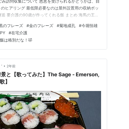
のごみ訪問収集について 恩恵を受けられるかどうかは、自
とのヒアリング 最低限必要なのは屋外設置用の収納ボッ
逅 要介護の90歳が作ってくれる飯 まとめ 海馬の王子
そう言えば前に書いた時は「黒のフレーズ」も「暗黒の
黒のフレーズ
#
金のフレーズ
#
菊地成孔
#
今堀恒雄
したね。自分には時期尚早と思われたので。 でまぁ、
PPY
#
在宅介護
飯は格別だな！🤣
•
゛
2年前
歌ってみた】The Sage - Emerson,
の歌】