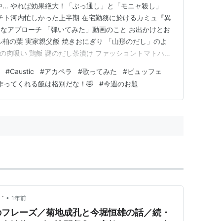
進中… やれば効果絶大！「ぶっ通し」と「モニャ殺し」
 チト河内忙しかった上半期 在宅勤務に於けるカミュ『異
なアプローチ 「弾いてみた」動画のこと お出かけとお
ル柏の葉 実家親父飯 焼きおにぎり 「山形のだし」のよ
殺の肉吸い 鶏飯 謎のだし茶漬け ファッショントマトハウ
エディスターホテル 成田 資さん（すけさん）うどん ザ・
#
Caustic
#
アカペラ
#
歌ってみた
#
ビュッフェ
生日うな重 まぐろ専門店ことぶき亭 今週のお題「上半期
作ってくれる飯は格別だな！🤣
#
今週のお題
•
゛
1年前
のフレーズ／菊地成孔と今堀恒雄の話／続・