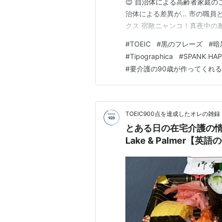
😈 自治体による高齢者家庭
治体による差異が… 市の職員
クス 宿敵ニャンコ！真夜中の邂
様落馬！黒のフレーズ あー、
#
TOEIC
#
黒のフレーズ
#
暗
フレーズ」も持っていませんで
#
Tipographica
#
SPANK HA
…
#
要介護の90歳が作ってくれる
TOEIC900点を達成したオレの雑録
とある日の在宅介護の情景と【
Lake & Palmer【英語