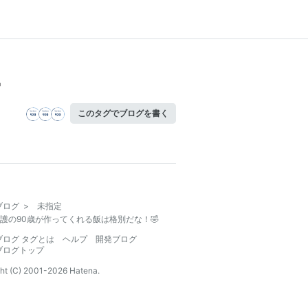

このタグでブログを書く
ブログ
>
未指定
護の90歳が作ってくれる飯は格別だな！🤣
ブログ タグとは
ヘルプ
開発ブログ
ブログトップ
ht (C) 2001-
2026
Hatena.