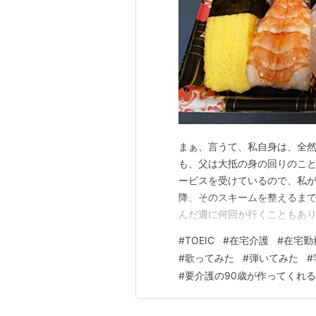
まぁ、言うて、私自身は、全然
も、父は大抵の身の回りのこ
ービスを受けているので、私
降、そのスキームを整えるまで
んだ週に何回か行くこともあり
かと思いきや、後半は、またも
#
TOEIC
#
在宅介護
#
在宅勤
正月 2025年とある日の在宅勤務 
#
歌ってみた
#
弾いてみた
#
務開始 09:00 朝食 …
#
要介護の90歳が作ってくれる