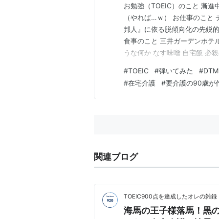
お勉強（TOEIC）のこと 漸
（やれば…ｗ） お仕事のこと
邦人』に依る脱傾向化の先鋭的
食事のこと 三井ガーデンホテ
うな何か なす味噌 自宅飯 必
ス深野 ボンゴ・バザール ザ 
#
TOEIC
#
弾いてみた
#
DTM
ルクソー南柏 日光旅行 お誕
#
在宅介護
#
要介護の90歳が
ふりかえり2025」…
関連ブログ
TOEIC900点を達成したオレの雑録
海馬の王子様落馬！黒