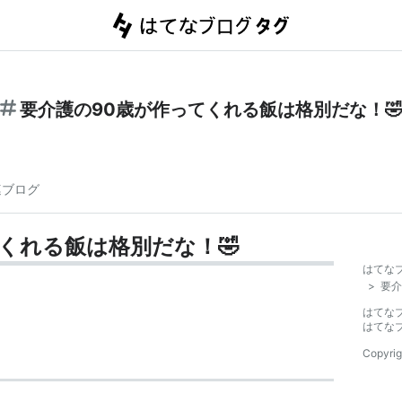
要介護の90歳が作ってくれる飯は格別だな！
連ブログ
くれる飯は格別だな！🤣
はてな
>
要介
はてな
はてな
Copyrig