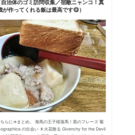
（自治体のゴミ訪問収集／宿敵ニャンコ！真
歳が作ってくれる飯は最高です😋）
ちらに⇒まとめ。 海馬の王子様落馬！黒のフレーズ 菊
phica の出会い 🎇火花散る Givenchy for the Devil