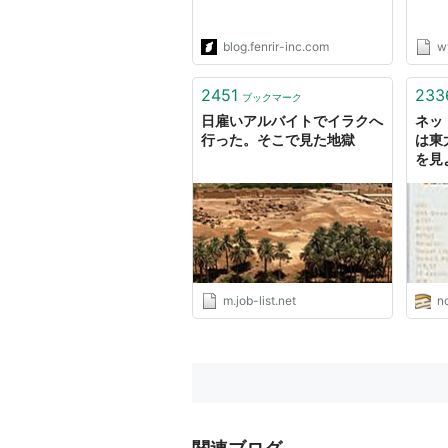
blog.fenrir-inc.com
w
2451
233
ブックマーク
日雇いアルバイトでイラクへ
ネッ
行った。そこで見た地獄
は東
を見よ
しだ
m.job-list.net
n