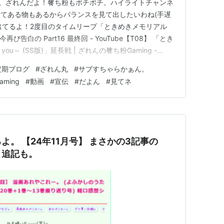
)。ざれんだよ！餮ち粉もボチボチ。ハイライトチャンネ
てある物もあるからバランスを見て出したいわね(手遅
ng出てるよ！2度目のタイムリープ「ときめきメモリアル
S版)」今再び告白の Part16 最終回 - YouTube【T08】 「とき
h you～ (SS版)」延長戦 | ざれんの餮ち粉Gaming -
イライト | ざれんの餮ち粉Gaming - YouTube 【S】 本編
定期ブログ
#
ざれん丸
#
サブすちゃらかぁん。
ming
#
動画
#
宣伝
#
だよん
#
見てネ
。 【24年11月号】 まさかの3記事の
と追記も。