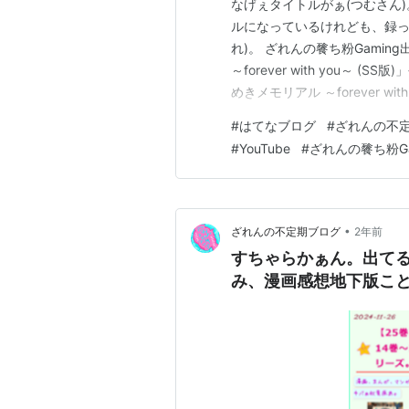
なげぇタイトルがぁ(つむさん
ルになっているけれども、録っ
れ)。 ざれんの餮ち粉Gami
～forever with you～ (S
めきメモリアル ～forever wit
YouTube【H03】 Twitchハ
#
はてなブログ
#
ざれんの不
ピックアッ…
#
YouTube
#
ざれんの餮ち粉Ga
•
ざれんの不定期ブログ
2年前
すちゃらかぁん。出てるよ
み、漫画感想地下版こ