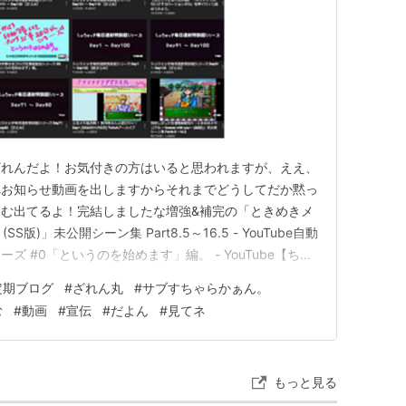
ざれんだよ！お気付きの方はいると思われますが、ええ、
れお知らせ動画を出しますからそれまでどうしてだか黙っ
るーむ出てるよ！完結しましたな増強&補完の「ときめきメ
～ (SS版)」未公開シーン集 Part8.5～16.5 - YouTube自動
 #0「というのを始めます」編。 - YouTube【ちょ
ノコの匂いがするローションC10」を嗅ぐわって舐めて
定期ブログ
#
ざれん丸
#
サブすちゃらかぁん。
た喉の強制矯正修正なテスト動画こと「…
む
#
動画
#
宣伝
#
だよん
#
見てネ
もっと見る