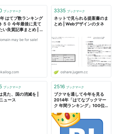
0
3335
ブックマーク
ブックマーク
11年 はてブ数ランキング
ネットで見られる提案書のま
ト５０ 今年最後に見て
とめ | Webデザインのタネ
たい良質記事まとめ | 世
ぐ
domain may be for sale!
ekailog.com
oshare.jugem.cc
5
2516
ブックマーク
ブックマーク
は見た、国の消滅を |
ブクマを通して今年を見る
Kニュース
2014年「はてなブックマー
ク 年間ランキング」100位
まで - はてなニュース