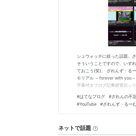
シュウォッチに絞った話題。
そういうことですので、いず
ておこう(笑)。 ざれんず・
モリアル ～forever with you
字幕付きブログ記事超宣伝シリーズ
こっとざれんの館】 「オンナ
#
はてなブログ
#
ざれんの不
みよう。 - YouTube潰れ
#
YouTube
#
ざれんず・るー
ネットで話題