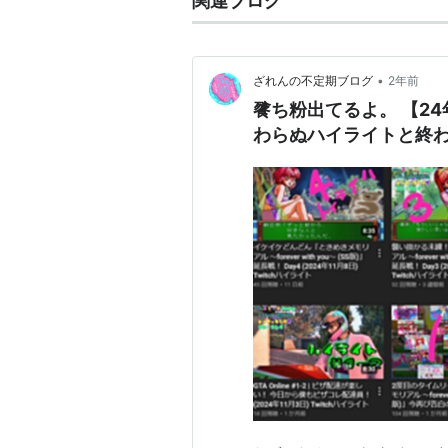
関連ブログ
•
ざれんの不定期ブログ
2年前
餮ち粉出てるよ。 【24
わらぬハイライトと終わ