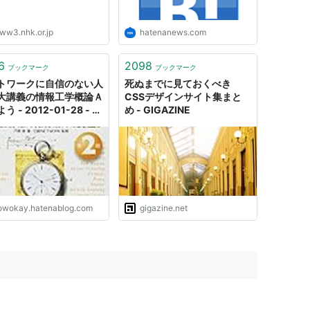
ww3.nhk.or.jp
hatenanews.com
6
2098
ブックマーク
ブックマーク
トワークに自信のない人
死ぬまでに見ておくべき
大講義の情報工学概論Ａ
CSSデザインサイト集まと
う - 2012-01-28 - き
め - GIGAZINE
のはてな
owokay.hatenablog.com
gigazine.net