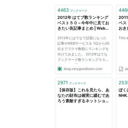
4463
446
ブックマーク
2012年 はてブ数ランキング
20
ベスト５０ – 今年中に見てお
ベス
きたい良記事まとめ | Web活
おき
メモ帳
界ろ
2012年にはてなで話題になった
This 
記事やWEBサービスを 1位から50
位までブクマ数順にランキングを
付けてみました。 2012年はてな
ブックマーク数ランキング５０
僕は自分が思っていたほどは頭が
blog.verygoodtown.com
s
よくなかった – しのごの録 クッ
クパッド史上、最もはてなブック
マークのついたおかず＆ご飯系レ
2971
253
ブックマーク
シピ25選 | little_shotaro’s blog...
【保存版】これを見たら、あ
ぼく
なたの財布は確実に緩むであ
NH
ろう素敵すぎるネットショッ
プ 101選