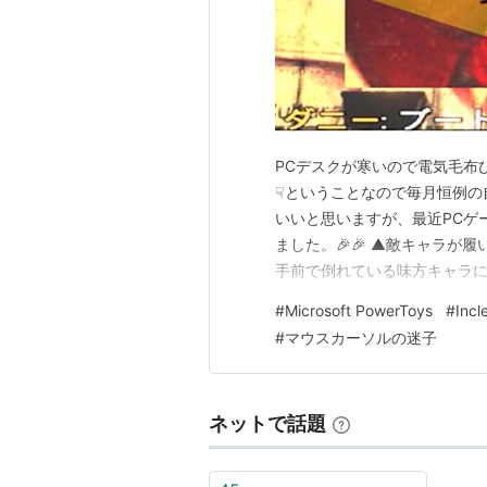
PCデスクが寒いので電気毛布
☟ということなので毎月恒例の
いいと思いますが、最近PCゲ
ました。🎉🎉 ▲敵キャラが
手前で倒れている味方キャラに
みつけて決めポーズ📷✨ ☝
#
Microsoft PowerToys
#
Incl
ニュードーン」というゲーム
#
マウスカーソルの迷子
す。 そして今は「ファークラ
ネットで話題