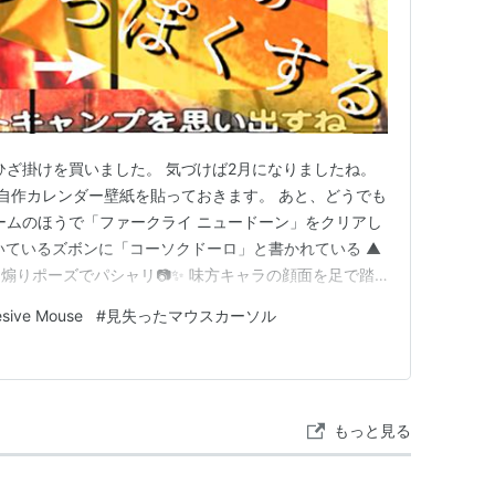
ひざ掛けを買いました。 気づけば2月になりましたね。
自作カレンダー壁紙を貼っておきます。 あと、どうでも
ームのほうで「ファークライ ニュードーン」をクリアし
履いているズボンに「コーソクドーロ」と書かれている ▲
煽りポーズでパシャリ📷✨ 味方キャラの顔面を足で踏
これらのスクリーンショット写真を見れば、「ファークライ
esive Mouse
#
見失ったマウスカーソル
がどういうゲームなのかを十分理解いただけているはずで
イ6」という…
もっと見る