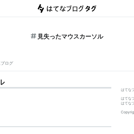
見失ったマウスカーソル
連ブログ
ル
はてな
はてな
はてな
Copyrig