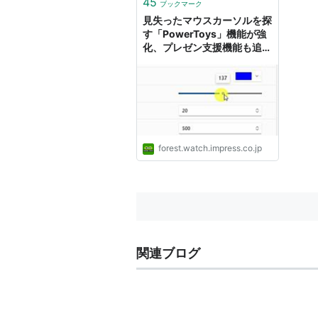
45
ブックマーク
見失ったマウスカーソルを探
す「PowerToys」機能が強
化、プレゼン支援機能も追加
される／無償のOSパワーア
ップツール「Microsoft
PowerToys」v0.51.0
forest.watch.impress.co.jp
関連ブログ