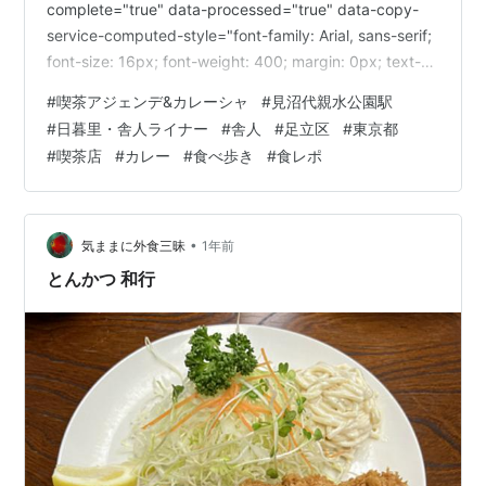
complete="true" data-processed="true" data-copy-
service-computed-style="font-family: Arial, sans-serif;
font-size: 16px; font-weight: 400; margin: 0px; text-
decoration: none; border-bottom: 0px rgb(10, 10, 10);"
#
喫茶アジェンデ&カレーシャ
#
見沼代親水公園駅
/>最寄駅は日暮里・舎人ライナーの「見沼代親水公園…
#
日暮里・舎人ライナー
#
舎人
#
足立区
#
東京都
#
喫茶店
#
カレー
#
食べ歩き
#
食レポ
•
気ままに外食三昧
1年前
とんかつ 和行