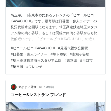
埼玉県川口市東本郷にあるフレンチの「ピエールピコ
KAWAGUCHI」です。最寄駅は日暮里・舎人ライナーの
見沼代親水公園駅になります。埼玉高速鉄道埼玉スタジ
アム線の鳩ヶ谷駅、もしくは同線の南鳩ヶ谷駅からも比
較的近いです。 「ピエールピコ KAWAGUCHI」の近くに
は「Bamiyan バーミヤン 川口東本郷店」「コーヒー&レ
#
ピエールピコ KAWAGUCHI
#
見沼代親水公園駅
ストラン フレンド」があります。
#
日暮里・舎人ライナー
#
鳩ヶ谷駅
#
南鳩ヶ谷駅
morigen1.hatenablog.com morigen1.hatenablog.com こ
#
埼玉高速鉄道埼玉スタジアム線
#
東本郷
#
川口市
の日はちょうど鳩ヶ谷付近で昼を食べようと考えてお
#
埼玉県
#
フレンチ
り、ネットで探していたところ見つかったのが「ピエー
ルピコ KAWAGUCHI」でした。気になっ…
•
気ままに外食三昧
3年前
コーヒー&レストラン フレンド