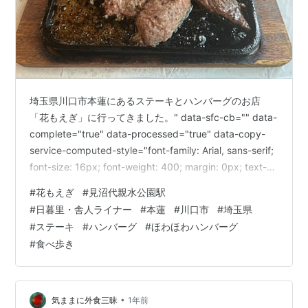
埼玉県川口市本蓮にあるステーキとハンバーグのお店
「花もえぎ」に行ってきました。" data-sfc-cb="" data-
complete="true" data-processed="true" data-copy-
service-computed-style="font-family: Arial, sans-serif;
font-size: 16px; font-weight: 400; margin: 0px; text-
decoration: none; border-bottom: 0px rgb(10, 10, 10);"
#
花もえぎ
#
見沼代親水公園駅
/>最寄駅は日暮里・舎人ライナーの「見沼代親水公園
#
日暮里・舎人ライナー
#
本蓮
#
川口市
#
埼玉県
駅」…
#
ステーキ
#
ハンバーグ
#
ほわほわハンバーグ
#
食べ歩き
•
気ままに外食三昧
1年前