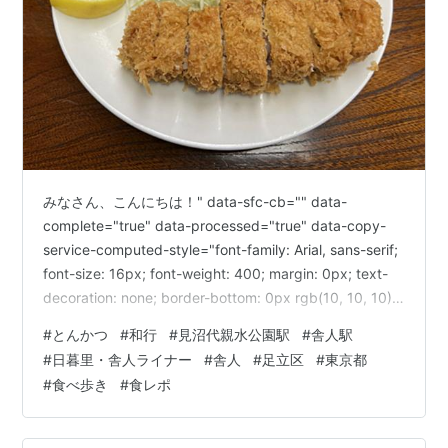
みなさん、こんにちは！" data-sfc-cb="" data-
complete="true" data-processed="true" data-copy-
service-computed-style="font-family: Arial, sans-serif;
font-size: 16px; font-weight: 400; margin: 0px; text-
decoration: none; border-bottom: 0px rgb(10, 10, 10);"
/>今回は、東京都足立区舎人にあるとんかつ店「とんか
#
とんかつ
#
和行
#
見沼代親水公園駅
#
舎人駅
つ 和行」さんでランチをしてきたので、その模様をレポ
#
日暮里・舎人ライナー
#
舎人
#
足立区
#
東京都
ートし…
#
食べ歩き
#
食レポ