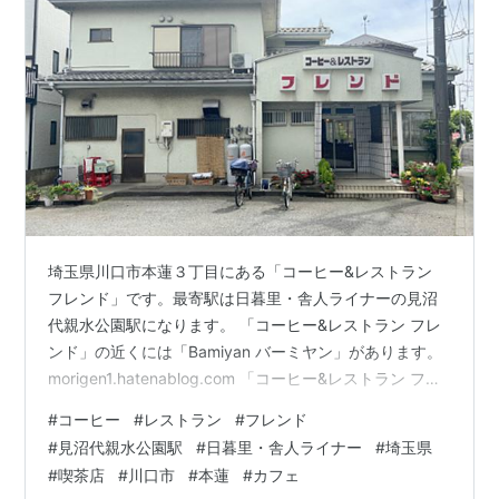
埼玉県川口市本蓮３丁目にある「コーヒー&レストラン
フレンド」です。最寄駅は日暮里・舎人ライナーの見沼
代親水公園駅になります。 「コーヒー&レストラン フレ
ンド」の近くには「Bamiyan バーミヤン」があります。
morigen1.hatenablog.com 「コーヒー&レストラン フレ
ンド」へはランチタイムに行きました。 コーヒー&レス
#
コーヒー
#
レストラン
#
フレンド
トラン フレンド 外観 コーヒー&レストラン フレンド 店
#
見沼代親水公園駅
#
日暮里・舎人ライナー
#
埼玉県
内 「コーヒー&レストラン フレンド」には駐車場が用意
#
喫茶店
#
川口市
#
本蓮
#
カフェ
されております。駐車場に車を停めて店内へ入ると先客