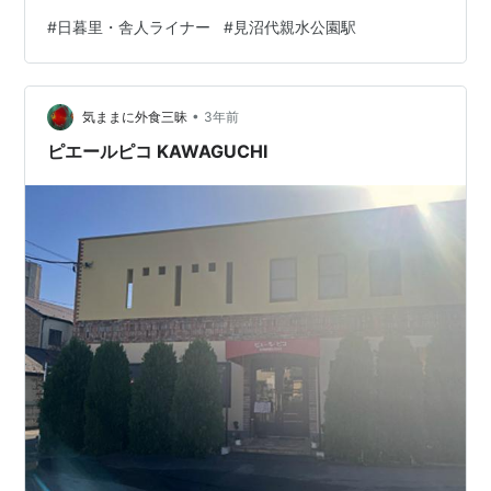
とした駅舎が登場。 その先で高架が終わっているのがわ
#
日暮里・舎人ライナー
#
見沼代親水公園駅
かります。 到着した車内からは、終点マークがしっかり
見えます。 空中を走る新交通システムらしい雰囲気で
す。 その終点部。 空中に伸びた梁のようですね。 日暮
•
里・舎人ライナーは新交通感タップリでした！ 鉄道ラン
気ままに外食三昧
3年前
キング
ピエールピコ KAWAGUCHI