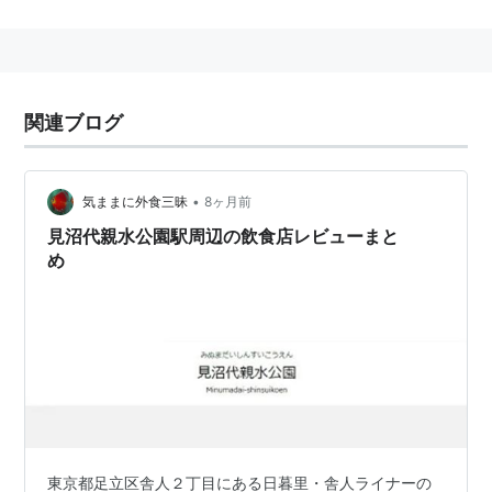
見沼代親水公園
の最寄り。
■
日暮里・舎人ライナー
日暮里駅
(
01
)−
西日暮里駅
(
02
)−
赤土小学校前駅
関連ブログ
(
03
)−
熊野前駅
(
04
)−
足立小台駅
(
05
)−
扇大橋駅
(
06
)−
高野駅
(
07
)−
江北駅
(
08
)−
西新井大師西駅
(
09
)−
谷在家駅
(
10
)−
舎人公園駅
(
11
)−
舎人駅
(
12
)
•
気ままに外食三昧
8ヶ月前
←「
見沼代親水公園駅
(
13
)」
見沼代親水公園駅周辺の飲食店レビューまと
め
○
リスト
：
駅キーワード
○
リスト
：
駅つきキーワード
東京都足立区舎人２丁目にある日暮里・舎人ライナーの