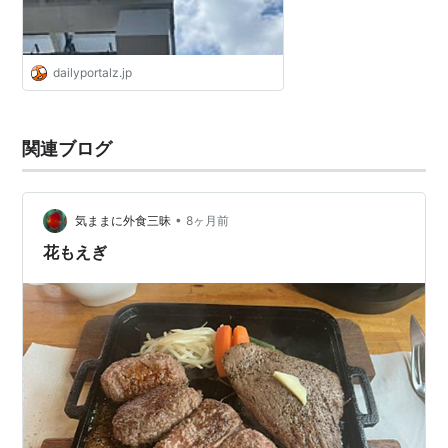
dailyportalz.jp
関連ブログ
•
気ままに外食三昧
8ヶ月前
花もえぎ