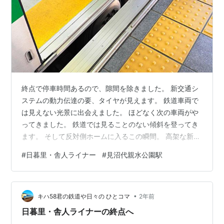
終点で停車時間あるので、隙間を除きました。 新交通シ
ステムの動力伝達の要、タイヤが見えます。 鉄道車両で
は見えない光景に出会えました。 ほどなく次の車両がや
ってきました。 鉄道では見ることのない傾斜を登ってき
ます。 そして反対側ホームに入るこの瞬間。 高架な新交
通システムでは珍しい編成車両全景が記録できました。
#
日暮里・舎人ライナー
#
見沼代親水公園駅
架線が無いのでスッキリ見えた日暮里・舎人ライナーで
す。 鉄道ランキング
•
キハ58君の鉄道や日々の ひとコマ
2年前
日暮里・舎人ライナーの終点へ