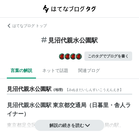
はてなブログ トップ
見沼代親水公園駅
このタグでブログを書く
言葉の解説
ネットで話題
関連ブログ
見沼代親水公園駅
(
地理
)
【
みぬまだいしんすいこうえんえき
】
見沼代親水公園駅 東京都交通局（日暮里・舎人ラ
イナー）
東京都
足立区
舎人
2丁目
にある、
東京都交通局
の駅。
解説の続きを読む
2008年3月、開通。