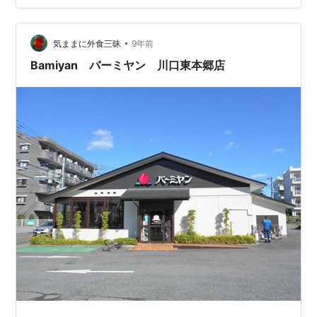
は４組程おりました。空いている4人掛けテーブル席に座
りメニューの中から ジャンボハンバーグセッ…
•
気ままに外食三昧
9年前
Bamiyan バーミヤン 川口東本郷店