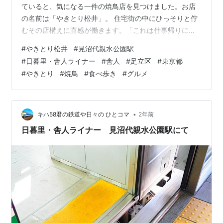
ていると、気になる一件の焼鳥店を見つけました。お店
の名前は「やきとり松井」。 住宅街の中にひっそりと佇
むその店構えに直感が働きます。「これは仕事帰りにふ
らっと立ち寄るのに最高のチャンスかもしれない
#
やきとり松井
#
見沼代親水公園駅
――」。そんな期待を胸に、さっそく夜の時間帯を狙っ
#
日暮里・舎人ライナー
#
舎人
#
足立区
#
東京都
てお店を訪問してきました。 " data-complete="true"
#
やきとり
#
焼鳥
#
食べ歩き
#
グルメ
data-processed="true" data-sae="" data-copy-
service-computed-style="font-family: Ari…
•
キハ58君の鉄道や日々の ひとコマ
2年前
日暮里・舎人ライナー 見沼代親水公園駅にて