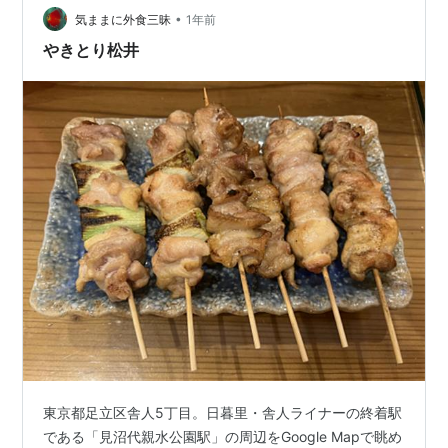
•
気ままに外食三昧
1年前
やきとり松井
東京都足立区舎人5丁目。日暮里・舎人ライナーの終着駅
である「見沼代親水公園駅」の周辺をGoogle Mapで眺め