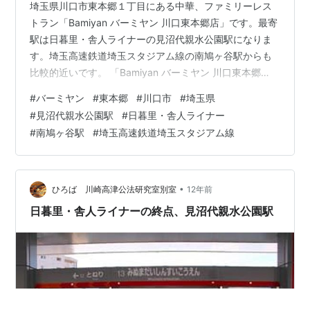
埼玉県川口市東本郷１丁目にある中華、ファミリーレス
トラン「Bamiyan バーミヤン 川口東本郷店」です。最寄
駅は日暮里・舎人ライナーの見沼代親水公園駅になりま
す。埼玉高速鉄道埼玉スタジアム線の南鳩ヶ谷駅からも
比較的近いです。 「Bamiyan バーミヤン 川口東本郷
店」の近くには「コーヒー&レストラン フレンド」「か
#
バーミヤン
#
東本郷
#
川口市
#
埼玉県
ごの屋」があります。 morigen1.hatenablog.com
#
見沼代親水公園駅
#
日暮里・舎人ライナー
morigen1.hatenablog.com 川口方面での仕事の際は「安
#
南鳩ヶ谷駅
#
埼玉高速鉄道埼玉スタジアム線
楽亭」で食べることが多かったのですが、次第に飽きて
きており新しいお店を探しているところでした。
morigen1.hatenablog.…
•
ひろば 川崎高津公法研究室別室
12年前
日暮里・舎人ライナーの終点、見沼代親水公園駅