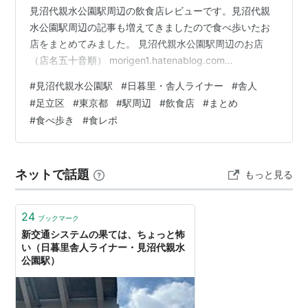
見沼代親水公園駅周辺の飲食店レビューです。見沼代親
水公園駅周辺の記事も増えてきましたので食べ歩いたお
店をまとめてみました。 見沼代親水公園駅周辺のお店
（店名五十音順） morigen1.hatenablog.com
morigen1.hatenablog.com morigen1.hatenablog.com
#
見沼代親水公園駅
#
日暮里・舎人ライナー
#
舎人
morigen1.hatenablog.com morigen1.hatenablog.com
#
足立区
#
東京都
#
駅周辺
#
飲食店
#
まとめ
morigen1.hatenablog.com morigen1.hatenablog.com
#
食べ歩き
#
食レポ
（参考記事） morigen1.hatenab…
ネットで話題
もっと見る
24
ブックマーク
新交通システムの果ては、ちょっと怖
い（日暮里舎人ライナー・見沼代親水
公園駅）