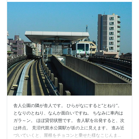
舎人公園の隣が舎人です。 ひらがなにすると“とねり”。
となりのとねり、なんか面白いですね。 ちなみに車内は
ガラ～ン。 ほぼ貸切状態です。 舎人駅を出発すると、次
は終点。 見沼代親水公園駅が坂の上に見えます。 進み近
づいていくと、屋根をチョコンと乗せた様なこじんまり