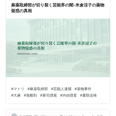
麻薬取締部が切り裂く芸能界の闇-米倉涼子の薬物
疑惑の真相
#
マトリ
#
麻薬取締部
#
芸能人逮捕
#
薬物事件
#
大麻
#
覚醒剤
#
家宅捜索
#
内偵捜査
#
書類送検