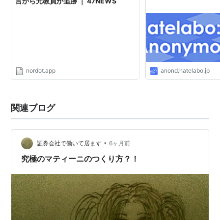
言から元教員が追跡 ｜ 47NEWS
歌舞伎町のシャブ女王―覚醒剤に
堕ちたアスカの青春
作者:
石原伸司
出版社/メーカー:
バジリコ
nordot.app
anond.hatelabo.jp
発売日:
2007/12/04
メディア:
単行本
購入
: 7人
クリック
: 440回
この商品を含むブログ (6件) を見る
関連ブログ
•
証券会社で働いて居ます
6ヶ月前
究極のマティーニのつくり方？！