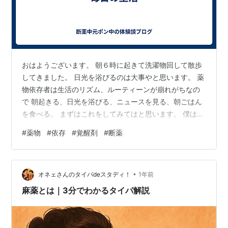
おはようございます。 朝６時に起きて洗濯物回して散歩
してきました。 日光を浴びるのは大事やと思います。 薬
物依存者は生活のリズム、ルーティーンが崩れがちなの
で 朝起きる、日光を浴びる、ニュースを見る、朝ごはん
を食べる。 まずはこれをしてみてはと思います。 僕はシ
ャバに出てから鬱とADHDとパニック障害、覚醒剤の後遺
#
薬物
#
依存
#
覚醒剤
#
断薬
症で就職、仕事が困難で生活保護を受けてます。 今は在
宅で収入を得れるように試行錯誤中です。 薬物依存は逮
捕されて止まるものではないです。 本人の意思だけでは
•
正直再犯率は高いです。 なので国の制度や気にかけてく
オネェさんのタイパdeスタディ！
1年前
れる人には頼るべきです。 あくまで僕個人の意見です
麻薬とは｜3分でわかるタイパ解説
が、自分を過信しないこと …