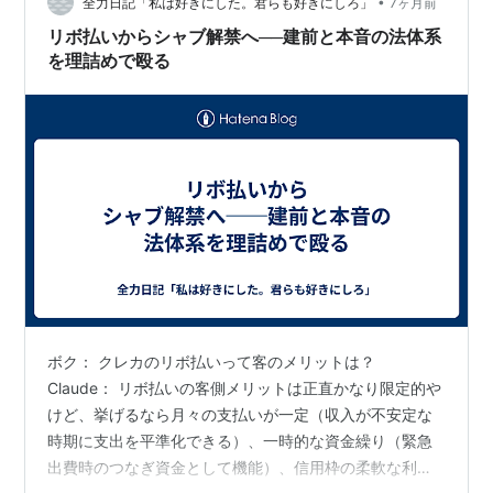
•
全力日記「私は好きにした。君らも好きにしろ」
7ヶ月前
リボ払いからシャブ解禁へ──建前と本音の法体系
を理詰めで殴る
ボク： クレカのリボ払いって客のメリットは？
Claude： リボ払いの客側メリットは正直かなり限定的や
けど、挙げるなら月々の支払いが一定（収入が不安定な
時期に支出を平準化できる）、一時的な資金繰り（緊急
出費時のつなぎ資金として機能）、信用枠の柔軟な利用