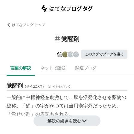
はてなブログ トップ
覚醒剤
このタグでブログを書く
言葉の解説
ネットで話題
関連ブログ
覚醒剤
(
サイエンス
)
【
かくせいざい
】
一般的に中枢神経を刺激して、脳を活発化させる薬物の
総称。「醒」の字がかつては
当用漢字
外だったため、
「覚せい剤」の表記もされる。
解説の続きを読む
概要