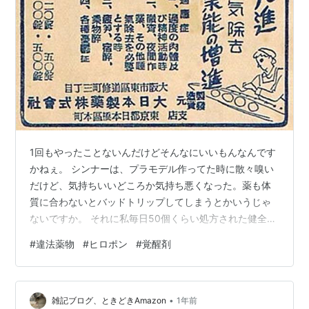
1回もやったことないんだけどそんなにいいもんなんです
かねぇ。 シンナーは、プラモデル作ってた時に散々嗅い
だけど、気持ちいいどころか気持ち悪くなった。薬も体
質に合わないとバッドトリップしてしまうとかいうじゃ
ないですか。 それに私毎日50個くらい処方された健全？
な薬飲んでも、なかなか効いてくれないのか、減薬でき
#
違法薬物
#
ヒロポン
#
覚醒剤
ない。後は違法な薬だから、お取り扱いの業者さんもウ
ラ側の人で高価ってのもやらない（やれない）理由。 そ
ういうお友達いないし。戦中戦後みたいに滋養強壮剤み
•
たいな感じで「ヒロポン」売ってくれたらやっちゃうか
雑記ブログ、ときどきAmazon
1年前