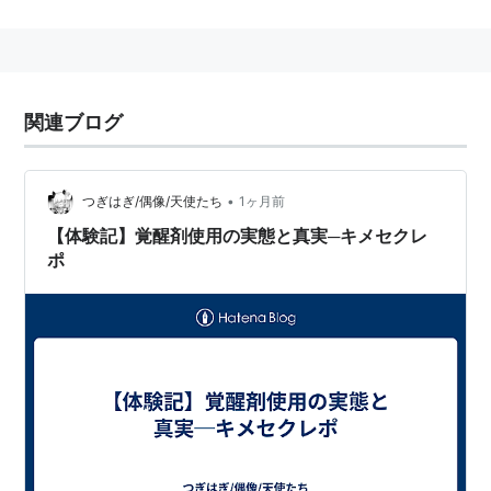
中毒性（耽溺）・依存性が強い薬物であるため、覚せい
剤取締法により製造・使用・所持が原則禁止され、罰則
がある。
WHOの発表によると、精神依存と耐性があるだけで、
関連ブログ
肉体依存度は
ヘロイン
やアルコールよりも低い。
ただし長期間服用すると、被害妄想（周囲が自分の悪口
を言っている・自分が誰かから殺されるかもしれない）
•
つぎはぎ/偶像/天使たち
1ヶ月前
や幻視、幻覚などの作用をもたらし、刃物を持って振り
【体験記】覚醒剤使用の実態と真実─キメセクレ
ポ
回したりするなど、攻撃的な性格となる可能性もある。
呼び方
主にフェニルアミノプロパン、フェニルメチルアミノプ
ロパン、アンフェタミン、
メタンフェタミン
の塩類など
を差す言葉である。また俗名もシャブ・スピード・エ
ス・アイスなど様々な種類がある。日本において「覚醒
剤」と報道などがされた場合、主に
メタンフェタミン
の