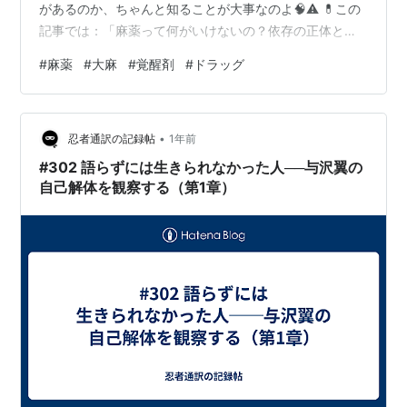
があるのか、ちゃんと知ることが大事なのよ🧠⚠️ 💊この
記事では：「麻薬って何がいけないの？依存の正体と本
当の怖さ」 「ダメ、ゼッタイ！」って言葉だけじゃ伝わ
#
麻薬
#
大麻
#
覚醒剤
#
ドラッグ
らないわよね？ドラマやニュースではよく見るけど、実
際どこがどう危険なのか、ちゃんとわかってる？今回
は、麻薬の基本から、心や体への影響、そして依存のメ
•
カニズムまでズバッと解説するわよ💥 👦「オネェさん、
忍者通訳の記録帖
1年前
学校で“麻薬はダメ”って習ったけど、なんでそんなにダメ
#302 語らずには生きられなかった人──与沢翼の
なの？一回だけなら大丈夫って人もいるよね…
自己解体を観察する（第1章）