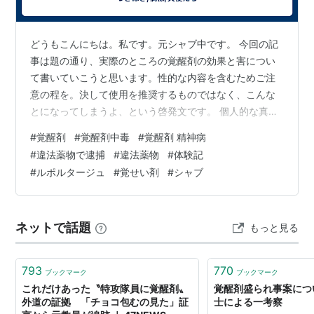
ことを指す場合がほとんどである。
日本において
どうもこんにちは。私です。元シャブ中です。 今回の記
事は題の通り、実際のところの覚醒剤の効果と害につい
日本国内へ密輸される覚せい剤の大半は、警察の捜索活
て書いていこうと思います。性的な内容を含むためご注
動によれば中国・北朝鮮ルートであることが判明してい
意の程を。決して使用を推奨するものではなく、こんな
る。暴力団など国内で違法行為を行なう組織団体によっ
とになってしまうよ、という啓発文です。 個人的な真実
て売買され、一般人でも購入することは不可能ではない
の断片になります。 発端として、 皆さんは覚醒剤をする
#
覚醒剤
#
覚醒剤中毒
#
覚醒剤 精神病
（ただし違法）。
と、どうなると思っているのだろうか？ハッキリ言って
#
違法薬物で逮捕
#
違法薬物
#
体験記
ビタミンB群を内服していれば、依存症になっていても殆
#
ルポルタージュ
#
覚せい剤
#
シャブ
「やせ薬」「元気になる薬」などと名前を隠して売る場
ど普通と変わらないぐらいなのだ。時々、ビタミンB群欠
合もあり、購入者は覚醒剤であるという認識のないまま
乏症による記名力障害や、呂律のまわりにくさを言う人
に精神依存を起こす場合がある。
がいるが、それは別の原因がある。… — 謎な人
ネットで話題
もっと見る
(@TADAMASA0102) 2026…
日本で「ヒロポン」と呼ばれるものは「フェニルメチル
アミノプロパン（メタンフェタミン）塩酸塩」の商標名
793
770
（大日本製薬、現・大日本住友製薬）。戦争中・戦後し
ブックマーク
ブックマーク
これだけあった〝特攻隊員に覚醒剤〟
覚醒剤盛られ事案につ
ばらくは、薬局でも買えた。
外道の証拠 「チョコ包むの見た」証
士による一考察