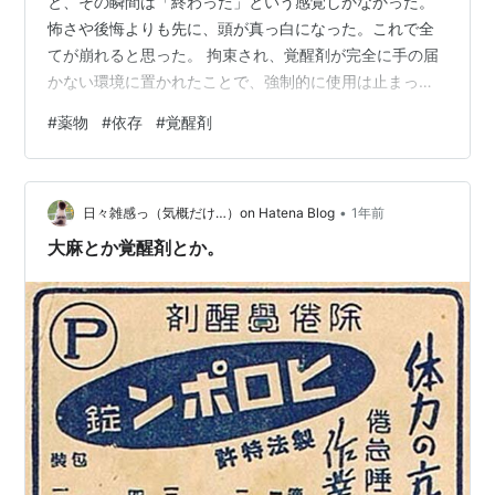
と、その瞬間は「終わった」という感覚しかなかった。
怖さや後悔よりも先に、頭が真っ白になった。これで全
てが崩れると思った。 拘束され、覚醒剤が完全に手の届
かない環境に置かれたことで、強制的に使用は止まっ
た。自分の意思でやめたわけではない。選択肢が消え
#
薬物
#
依存
#
覚醒剤
た、というのが正確だった。 逮捕後しばらくは、体も心
も不安定だった。頭が重く、気分の浮き沈みが激しい。
何もしていないのに疲れる日もあれば、逆に眠れない夜
•
もあった。覚醒剤が生活の中心になっていたことを、こ
日々雑感っ（気概だけ…）on Hatena Blog
1年前
の時になってはっきり自覚した。 同時に、現実と向き合
大麻とか覚醒剤とか。
う時間が一気に増えた。仕事を休みがちになっていた…