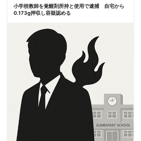
な。戦後の頃でヒロポンの値段は注射10本入りで81円50
小学校教師を覚醒剤所持と使用で逮捕 自宅から
銭、闇市でも100円くらいで買えた…
0.173g押収し容疑認める