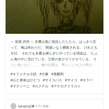
～ 追憶 武仲 ～ 氷鷹が急に抵抗しだしたら、はっきり言
って、俺は終わりだ。 間違いなく瞬殺される。 けれども
今日、 それでも氷鷹を縛らずにやっている理由は、 たぶ
ん俺の中に流れている、父親の血がそうさせている。 そ
うに違いない......。 俺の父親は、男らしい大人の男がす
る遊びを全部する男だった……。 吞む、打つ、買う 俺は
#
オリジナル小説
#
大麻
#
覚醒剤
まだ未成年だから、お酒は吞まないし、 お金を持ってい
#
心と身体はひとつ
#
サイコパス
#
サイコ
#
ホラー
ないから女も買わない。 ギャンブルに関しても、 お菓子
#
マティーニ
#
カクテル
#
アナログイラスト
とかデコピンとか、 その程度のギャンブルと呼ぶには可
愛らしすぎるものしか 賭けたことがない。 けれども今こ
の、 縛らない氷鷹をやっているという状況は、 マジのギ
ャン…
•
tykojiの記事
7ヶ月前