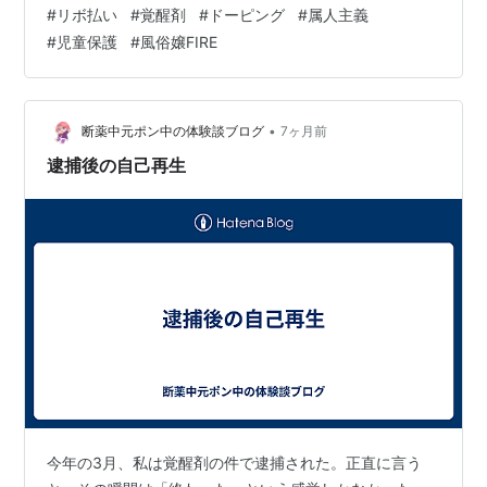
（限度額内で追加借入しても返済額が変わらない）。 た
#
リボ払い
#
覚醒剤
#
ドーピング
#
属人主義
だし年利15〜18%という高金利で、元本がなかなか減ら
#
児童保護
#
風俗嬢FIRE
ない構造なので、合理的に使えるケースはほぼ「他に借
りる手段がない緊急時の短期利用」くらい。資産形成の
観点からは、リボ払いを使う状況自体が財務的な危険信
号ですね。 ボク： つまりないと？ Claude： ほぼないで
•
断薬中元ポン中の体験談ブログ
7ヶ月前
す。「月々の支払いを平準化で…
逮捕後の自己再生
今年の3月、私は覚醒剤の件で逮捕された。正直に言う