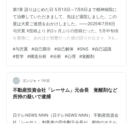
第1章 語りはじめた日 5月13日～7月6日まで精神病院に
て治療していただきまして、先ほど退院しました。この
度は大変ご迷惑をおかけしました。――2025年7月6日
与沢翼 X投稿より 約2ヶ月ぶりの投稿だった。5月中旬頃
を最後に、あれほど頻繁だった彼の語りが止まり、Xも
YouTubeも静まり返っていた。 何があったのかは、本人
#
与沢翼
#
自己開示
#
自己解体
#
SNS
#
自己認識
の言葉以外に情報はない。けれど、それで十分だと思っ
#
哲学
#
構造分析
#
分析
#
心理
#
覚醒剤
た。 この投稿は、彼にとって「再び語り始める」という
意思表明にも見えた。けれど、私にとってはむしろ、
「あの語りの時期」がようやく一つの節目を迎えたよう
な、そんな印象を持った。 まず、2025年4月、彼はこう
•
ゴンジャ
1年前
言った。 「覚醒…
不動産投資会社「レーサム」元会長 覚醒剤など
所持の疑いで逮捕
日テレNEWS NNN（日テレNEWS NNN） 不動産投資会
社「レーサム」創業者の田中剛元会長が、都内のホテル
で覚醒剤などを所持したとして12日、逮捕されたことが