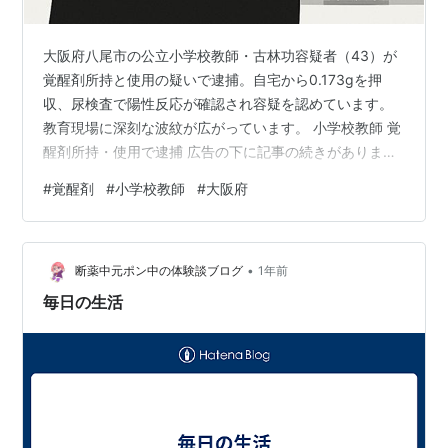
大阪府八尾市の公立小学校教師・古林功容疑者（43）が
覚醒剤所持と使用の疑いで逮捕。自宅から0.173gを押
収、尿検査で陽性反応が確認され容疑を認めています。
教育現場に深刻な波紋が広がっています。 小学校教師 覚
醒剤所持・使用で逮捕 広告の下に記事の続きがありま
す。ペコリ 大阪府八尾市に住む公立小学校の教師が覚醒
#
覚醒剤
#
小学校教師
#
大阪府
剤取締法違反の疑いで逮捕されました。逮捕されたのは
古林功容疑者（43）で、自宅から粉末や錠剤状の覚醒剤
が発見され、尿検査でも陽性反応が確認されました。容
•
疑を認めていると報じられており、教育現場に深刻な波
断薬中元ポン中の体験談ブログ
1年前
紋を広げています。 項目 内容 逮捕者 大阪府八尾市在住
毎日の生活
の公立小学校教師・古林功容疑者…