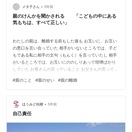
人生を生きられるようになるため…
•
メタ子さん
5年前
親のけんかを聞かされる 「こどもの中にある
気もちは、すべて正しい」
わたしの親は、離婚する前もした後も お互いに、お互い
の悪口を言い合っていた 相手がいないところでは、子ど
もである私に相手の文句（もんく）を言っていたし 相手
がいるところでは、お互いにののしりあって喧嘩ばかり
していた お母さんの言っていること お父さんの言ってい
ること どちらが正しいということはかんけいなくて、 ど
#
親のこと
#
親のせい
#
親の離婚
ちらが正しくても、子どもにとっては、それは悪口（わ
るぐち）だと思う 「おともだちの悪口を言ってはいけま
せん」と大人は言うのに どうして自分たちはお互いの悪
•
口を言うのでしょうか それは、「自分は正しい」という
ほうみど桔梗
5年前
気もちを、子どもや まわりの人にみとめてもらいたいか
自己責任
らです。 大人でも、そうしな…