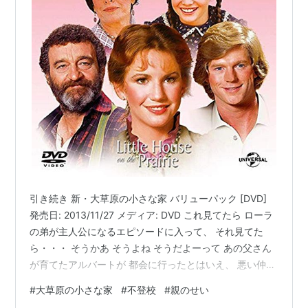
引き続き 新・大草原の小さな家 バリューパック [DVD]
発売日: 2013/11/27 メディア: DVD これ見てたら ローラ
の弟が主人公になるエピソードに入って、 それ見てた
ら・・・ そうかあ そうよね そうだよーって あの父さん
が育てたアルバートが 都会に行ったとはいえ、 悪い仲間
とつるんで、 盗みに薬にはまり、 警察にお世話になるま
#
大草原の小さな家
#
不登校
#
親のせい
でに。 チャールズの息子でさえそうなんだもの。 わたし