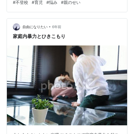
#
不登校
#
育児
#
悩み
#
親のせい
きないのは、まあともかく、 問題はそのあとで、 次女も
全く慌てない。 焦って準備して、急いでご飯食べて、 間
に合わせようという雰囲気出してくれたら なんとなく、
•
こっちも応援してくなるし、 それでも間に合わなかった
自由になりたい
6年前
ら、仕方ない、送っていくよ、って 言いそうなんだけ
家庭内暴力とひきこもり
ど・・・。 ほんとに…