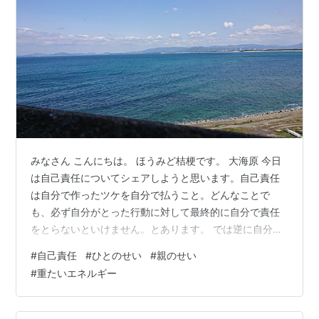
みなさん こんにちは。 ほうみど桔梗です。 大海原 今日
は自己責任についてシェアしようと思います。自己責任
は自分で作ったツケを自分で払うこと。どんなことで
も、必ず自分がとった行動に対して最終的に自分で責任
をとらないといけません。とあります。 では逆に自分以
外の人のせいばかりしているとどうなるのでしょう？人
#
自己責任
#
ひとのせい
#
親のせい
のせいにしてしまうと自分のエネルギーをその人に差し
#
重たいエネルギー
上げることになります。つまり、人のせいにすると自分
のエネルギーが減少して弱くなってしまうそうです。 し
かもエネルギーをもらった側は自分自身のエネルギーで