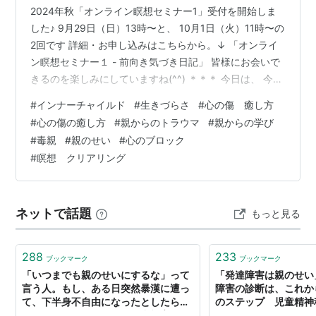
2024年秋「オンライン瞑想セミナー1」受付を開始しま
した♪ 9月29日（日）13時〜と、 10月1日（火）11時〜の
2回です 詳細・お申し込みはこちらから。↓ 「オンライ
ン瞑想セミナー１ - 前向き気づき日記」 皆様にお会いで
きるのを楽しみにしていますね(^^) ＊＊＊ 今日は、 今の
自分の現実の問題をどうにかしたいと思う時に、 自分の
#
インナーチャイルド
#
生きづらさ
#
心の傷 癒し方
ブロックと向き合っていくと見えてくる インナーチャイ
#
心の傷の癒し方
#
親からのトラウマ
#
親からの学び
ルドの傷についてや、 その傷の癒やし方についてお話し
#
毒親
#
親のせい
#
心のブロック
したいと思います。 親から受けた言葉や誰かにされたこ
#
瞑想 クリアリング
とにより 自分は傷ついた、とわかっても、 それだけでは
癒せません。 そこに気づくことは入り口で、 そこか…
ネットで話題
もっと見る
288
233
ブックマーク
ブックマーク
「いつまでも親のせいにするな」って
「発達障害は親のせい
言う人。もし、ある日突然暴漢に遭っ
障害の診断は、これか
て、下半身不自由になったとしたら
のステップ 児童精神
「犯人のせい」ですよね。毒親育ちは
んインタビュー - we