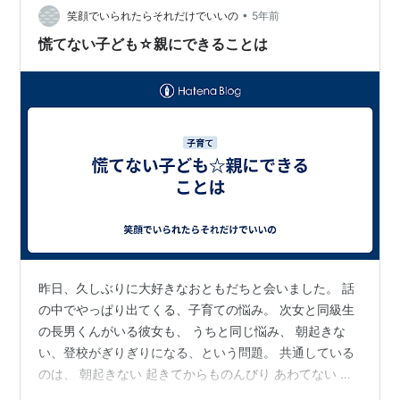
はないため、使えないそうです。しかも感情的に人から
•
笑顔でいられたらそれだけでいいの
5年前
押し付けられたエネルギーは重たいので自由が…
慌てない子ども☆親にできることは
昨日、久しぶりに大好きなおともだちと会いました。 話
の中でやっぱり出てくる、子育ての悩み。 次女と同級生
の長男くんがいる彼女も、 うちと同じ悩み、 朝起きな
い、登校がぎりぎりになる、という問題。 共通している
のは、 朝起きない 起きてからものんびり あわてない 結
果、間に合わず、車で送ってくれ、と しれっと言う。 起