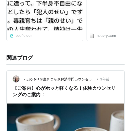
「親のせい」で普通の人生奪われて、
精神は一生傷つき、身体的にも脳が損
傷してます。「親のせい」です。
posfie.com
mess-y.com
関連ブログ
•
うえのゆり＠生きづらさ解消専門カウンセラー
3年前
【ご案内】心がホッと軽くなる！体験カウンセリ
ングのご案内！