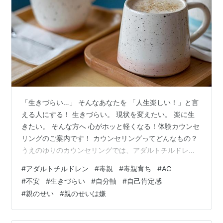
「生きづらい…」 そんなあなたを 「人生楽しい！」と言
える人にする！ 生きづらい。 現状を変えたい。 楽に生
きたい。 そんな方へ 心がホッと軽くなる！体験カウンセ
リングのご案内です！ カウンセリングってどんなもの？
うえのゆりのカウンセリングでは、アダルトチルドレン
や毒親育ち、生きづらさを抱えている方に向けのカウン
#
アダルトチルドレン
#
毒親
#
毒親育ち
#
AC
セリングです。 安心して、話を聞いてもらう経験を通し
#
不安
#
生きづらい
#
自分軸
#
自己肯定感
て、自分自身を肯定できるようになる。 目の前の問題を
#
親のせい
#
親のせいは嫌
解決するために、生きづらさを作る価値観を洗い出し、
生きづらさの原因となる考え方を修正していく。 そし
て、あなたが本来の自分に戻って、楽に幸せにあなたの