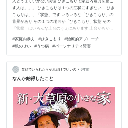
人とうまくいかない病理 ひきこもりで家庭内暴力を起こ
す人は。。。 ひきこもりは１つの症状にすぎない 「ひき
こもりは」、「状態」です いろいろな「ひきこもり」の
背景があり その１つの場面が「ひきこもり」状態 その
「状態」はいろんな土台のうえにあります 土台がちがう
ので 「状態」は同じでも ひとくくりにできない DVをふ
#
家庭内暴力
#
ひきこもり
#
治療的アプローチ
くむ「状態」の場合 けっこうな確率である病態にありま
#
親のせい
#
うつ病
#
パーソナリティ障害
す DVがあると ひきこもりの状態をどうするか よりも ど
うしたらDVが起こらないか に家族の意識がもっていかれ
ちゃう ひきこもりよりDVがモンダイになっちゃう ひき
こもりをどうするか DVをどうするか ではなく、DVをこ
•
笑顔でいられたらそれだけでいいの
6年前
わがって…
なんか納得したこと