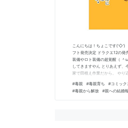
こんにちは！ちょこです('◇'
フト発売決定 ドラクエ12の
装備やロト装備の超覚醒（ ＾
してきますやん とりあえず、
家で田植え作業だから。 やり
ど、ゲームしてるのも気が引ける
#
毒親
#
毒親育ち
#
コミック
的罹りやすい病気です。 毎回
#
毒親から解放
#
親への結婚
しいです。 私の家系的に、母