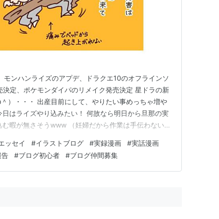
)ゞ モンハンライズのアプデ、ドラクエ10のオフラインソ
発売決定、ポケモンダイパのリメイク発売決定 星ドラの新
ω＾）・・・ 出産目前にして、やりたい事めっちゃ増や
今日はライズやり込みたい！ 何故なら明日から旦那の実
込む暇が無さそうwww （妊婦だから作業は手伝わないけ
w） 子宮内膜症は20～30代の若い女性の1割が比較
エッセイ
#
イラストブログ
#
実録漫画
#
実話漫画
の生理痛を我慢せず、しっかり婦人科の検診を受けてほ
報告
#
ブログ初心者
#
ブログ仲間募集
親…