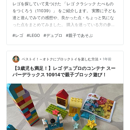
レゴを探していて見つけた 「レゴ クラシック たべもの
をつくろう（11039）」 をご紹介します。 実際に子ども
達と遊んでみての感想や、良かった点・ちょっと気にな
った点をまとめてみました。 購入を迷っている方の参考
になれば嬉しいです。 レゴ(LEGO) クラシック たべもの
#
レゴ
#
LEGO
#
デュプロ
#
親子であそぶ
をつくろう おもちゃ 玩具 誕生日 プレゼント ブロック 知
育男の子 女の子 子供 4歳 5歳 6歳 ごっこ遊び おままご
と 11039 LEGO Amazon このセットを選んだ理由 わが家
•
には3歳と5歳の兄弟がいます。 せっかくなら2人が一緒
ベストイ！～オトクにブロックトイを楽しむ方法
1年前
に遊べるレゴを選びたいと思…
【3歳児も満足！】レゴ デュプロのコンテナ スー
パーデラックス 10914で親子ブロック遊び！