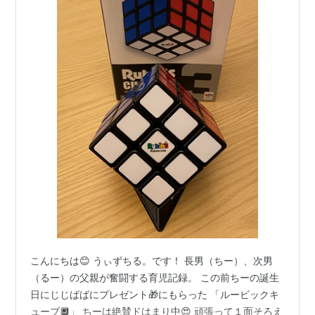
こんにちは😊 うぃずちる。です！ 長男（ちー）、次男
（るー）の父親が奮闘する育児記録。 この前ちーの誕生
日にじじばばにプレゼント🎁にもらった 「ルービックキ
ューブ🔲」 ちーは絶賛ドはまり中😍 頑張って１面そろえ