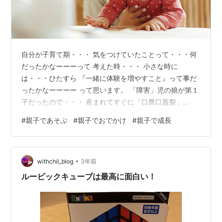
自分が子育て期・・・ 気をつけていたことって・・・何
だったかなーーーって 考えた時・・・ 小さな時に
は・・・ひたすら 『一緒に体験を増やすこと』って事だ
ったかなーーーー って思います。 「障害」児の娘が第１
子だったので・・・ 産まれてすぐに「口唇口蓋裂」
で・・・ これから言語面や鼻に喉の疾患にも気をつけな
#
親子であそぶ
#
親子でおでかけ
#
親子で成長
きゃ・・・ ってところから・・・ また手術も何回もこれ
からも控えているってことも重なって・・・ 「体力付け
てあげなきゃ」 って事・・・ そして。。。言語に必要な
•
訓練を療育みたいな堅苦しさの中だけで やるのではな
withchil_blog
3年前
く・・・楽しくでできるようにしなきゃって事・・・ 言
ルービックキューブは最高に面白い！
語の練習も・・・きっと人の何倍も…