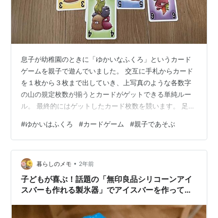
息子が幼稚園のときに「ゆかいなふくろ」というカード
ゲームを親子で遊んでいました。 交互に手札からカード
を１枚から３枚まで出していき、上写真のような各数字
の山の規定枚数が揃うとカードがゲットできる単純ルー
ル。 最終的にはゲットしたカード枚数を競います。 足し
算、引き算などの演算要素はありません。 基本親子２人
#
ゆかいはふくろ
#
カードゲーム
#
親子であそぶ
で遊んでいましたが、５人までプレイできて、ルールも
簡単で初めての人も簡単に参加できるので甥姪が遊びに
きたときにも登場してもらっていました。 何も考えずに
•
手札を出してしまうと相手がそれに付け加えて、ゲット
暮らしのメモ
2年前
できる規定枚数が揃ってしまうため、相手がどういう行
子どもが喜ぶ！話題の「無印良品シリコーンアイ
動をするか考えるいいきっかけになるゲーム…
スバーも作れる製氷器」でアイスバーを作ってみ
ました。