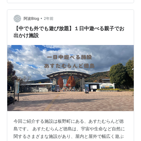
夏休みの工作にぴったりなBBEST製品を3つご紹介しなが
ら、その具体的な活用アイデアをわかりやすくご提案し
ます。「自由研究どうしよう？」「子どもと一緒に何か
•
阿波Blog
2年前
作りたい」——そんな方にぴったりの…
【中でも外でも遊び放題】１日中遊べる親子でお
出かけ施設
今回ご紹介する施設は板野町にある、あすたむらんど徳
島です。 あすたむらんど徳島は、宇宙や生命など自然に
関するさまざまな施設があり、屋内と屋外で幅広く遊ぶ