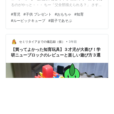
るのがやっと・・・ ちー「父全部揃えられる？」 さすが
に父も全面揃えるのは難しい・・・ そこでYouTubeでや
#
育児
#
子供 プレゼント
#
おもちゃ
#
知育
り方を動画で勉強！ 何度も見ては挑戦、見ては挑戦を行
#
ルービックキューブ
#
親子であそぶ
う。 ・・・・父が。 そして父はマスターしました。 ル
ービックキューブ全面をそろえる方法✨ それからはちー
へ教える毎日。 全部一気に覚えるのは難しい 少しずつ少
しずつ覚えるちー。 今ではやっと２面揃えることができ
•
セミリタイアまでの備忘録（仮）
3年前
るように！ で…
【買ってよかった知育玩具】３才児が大喜び！学
研ニューブロックのレビューと楽しい遊び方３選