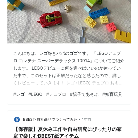
こんにちは、レゴ好きパパのゴゴです。 「LEGOデュプ
ロ コンテナ スーパーデラックス 10914」についてご紹介
します。 LEGOデビューに何を選べばいいのか迷ってい
た中で、このセットは正解だったなと感じたので、詳し
くレビューしていきます！ レゴ (LEGO) デュプロ おもち
ゃ 知育玩具 デュプロのコンテナ スーパーデラックス
#
レゴ
#
LEGO
#
デュプロ
#
親子であそぶ
#
知育玩具
10914 男の子 女の子 2歳 3歳 子供 赤ちゃん 幼児 知育 玩
具 誕生日 プレゼント ギフト レゴブロック 1歳半 ~ LEGO
Amazon ■ なぜこのセットを選んだのか？ LEGOは初め
•
ての購入だったので、あまり難しくなく、でも飽きずに
BBEST-自社商品でつくってみた
1年前
遊べるものを探し…
【保存版】夏休み工作や自由研究にぴったりの家
庭で楽しむBBEST紙アイテム