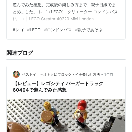
遊んでみた感想、完成後の楽しみ方まで、親子目線でま
とめました。 レゴ（LEGO） クリエーター ロンドンバス
(ミニ) │ LEGO Creator 40220 Mini London
Bus【40220】 LEGO Amazon このセットを選んだ理由
#
レゴ
#
LEGO
#
ロンドンバス
#
親子であそぶ
息子とレゴに挑戦するにあたり、部品が少なく比較的簡
単そうなものを探していました。 店舗で他の商品と比較
した際、店員さんから「初心者向き」とのアドバイスを
関連ブログ
もらったこともあり、手始めにちょうど良さそうだと思
い選びました。 作ってみて感じたこ…
•
ベストイ！～オトクにブロックトイを楽しむ方法
1年前
【レビュー】レゴシティ バーガートラック
60404で遊んでみた感想