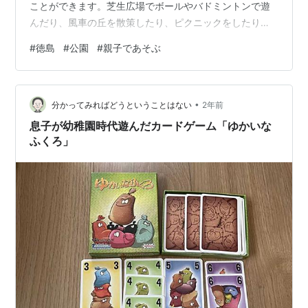
ことができます。芝生広場でボールやバドミントンで遊
んだり、風車の丘を散策したり、ピクニックをしたりす
るのもおすすめです。 名前：あすたむらんど徳島 場所：
#
徳島
#
公園
#
親子であそぶ
徳島県板野郡板野町那東字キビガ谷45-22 営業時間：9時
30分〜17時（一部16時閉館） 定休日：毎週水曜日
TEL：088-672-7111 駐車場 約1300台 自動販売機台 複
•
数台あり 車で10分程度でスーパー、コンビニあり
分かってみればどうということはない
2年前
asutamuland.jp おすすめポイント3選 見て、体…
息子が幼稚園時代遊んだカードゲーム「ゆかいな
ふくろ」