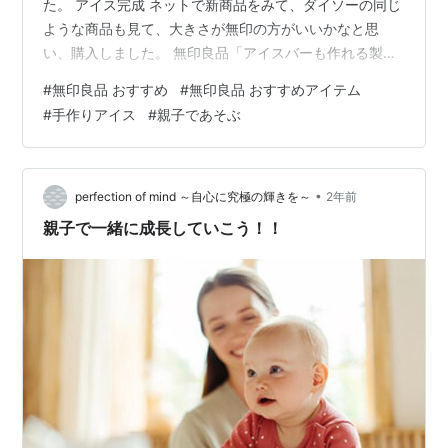
た。 アイス完成 ネットで新商品をみて、ダイソーの同じ
ような商品も見て、大きさが無印の方がいいかなと思
い、購入しました。 無印良品「アイスバーも作れる製氷
器」 説明 シリコンなので、ブヨブヨしていて、空の状態
#
無印良品 おすすめ
#
無印良品 おすすめアイテム
で自立するのですが、何か入れたりするときは片手で誰
#
手作りアイス
#
親子であそぶ
か支えないと、すぐ倒れます。 「倒れるから、1人は支え
る人」と言ってる矢先に、パタン。 ジュースがこぼれま
した。 しょっぱなから、倒してジュースこぼすの図 気を
取り直して、子どもは100%オレンジジュース。 今度は
•
perfection of mind ～自心に究極の輝きを～
2年前
しっかりと、お姉ちゃん、…
親子で一緒に成長していこう！！