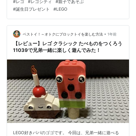
#
レゴ
#
レゴシティ
#
親子であそぶ
誕生日 プレゼント ブロック 知育 男の子 女の子 子供 5歳
#
誕生日プレゼント
#
LEGO
6歳 7歳 8歳 乗り物 車 ミニカー 60404 LEGO(レゴ)
Amazon このセットを選んだ理由 うちの子はハンバーガ
ーが大好きで、以前からこどもちゃれんじのハンバーガ
ー作りのおもちゃでよく遊んでいまし…
•
ベストイ！～オトクにブロックトイを楽しむ方法
1年前
【レビュー】レゴ クラシック たべものをつくろう
11039で兄弟一緒に楽しく遊んでみた！
LEGO好きパパのゴゴです。 今回は、兄弟一緒に遊べる