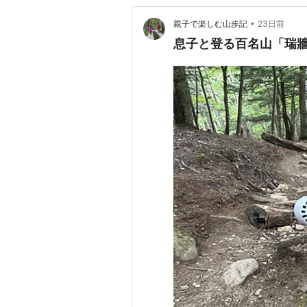
•
親子で楽しむ山歩記
23日前
息子と登る百名山「瑞牆山