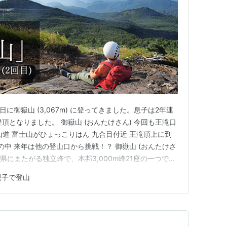
に御嶽山 (3,067m) に登ってきました。息子は2年連
頂となりました。 御嶽山 (おんたけさん) 今回も王滝口
山道 富士山がひょっこりはん 九合目付近 王滝頂上に到
の中 来年は他の登山口から挑戦！？ 御嶽山 (おんたけさ
阜県と長野県にまたがる独立峰で、本邦3,000m峰21座の一つであ
の高さを誇ります。また活火山としては富士山に次ぐ高さで
親子で登山
で有名な九蔵峠から撮影したのですがあいにくの…