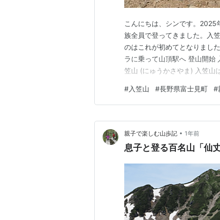
こんにちは、シンです。2025年
族全員で登ってきました。入笠
のはこれが初めてとなりました。
ラに乗って山頂駅へ 登山開始 
笠山 (にゅうかさやま) 入
ます。標高は1,955mですが
#
入笠山
#
長野県富士見町
#
上がれるので楽に登山が楽しめ
て富…
•
親子で楽しむ山歩記
1年前
息子と登る百名山「仙丈ヶ