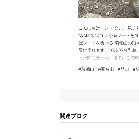
こんにちは、シンです。 息子と瑞牆山
cycling.com 山小屋フ
屋フードを食べる 瑞牆山の頂
屋に戻ります。16時07分到
った間に合った。後半はこの
た。 まずは乾杯、ってことで
#
瑞牆山
#
百名山
#
登山
#
て息子はアンチョビマルゲリー
ず食べてい…
関連ブログ