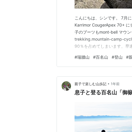
こんにちは、シンです。 7月に
Karrimor CougerApex 70+ 
子のブーツもmont-bell マウン
trekking.mountain-ca
90％を占めてしまいます。早
書いた通り、甲斐駒ヶ岳です。
#
瑞牆山
#
百名山
#
登山
#
どっから…
•
親子で楽しむ山歩記
1年前
息子と登る百名山「御嶽