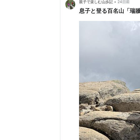
•
親子で楽しむ山歩記
24日前
息子と登る百名山「瑞牆山