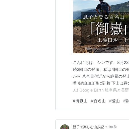
こんにちは、シンです。8月23日
続2回目の登頂、私は4回目の登
から 八合目付近から絶景の登
着 御嶽山山頂に到着 下山は霧
ん) Google Earth 岐
り、標高3,067mは14番目
#
御嶽山
#
百名山
#
登山
#
す。 御嶽山のビューポイント
•
親子で楽しむ山歩記
1年前