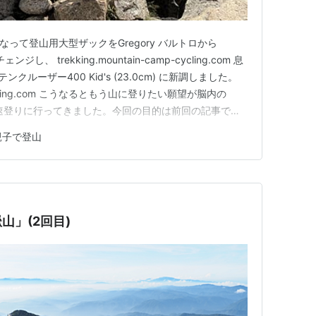
なって登山用大型ザックをGregory バルトロから
にチェンジし、 trekking.mountain-camp-cycling.com 息
テンクルーザー400 Kid's (23.0cm) に新調しました。
mp-cycling.com こうなるともう山に登りたい願望が脳内の
速登りに行ってきました。今回の目的は前回の記事でも
 ではまずは瑞牆山荘まで歩きましょう。 て、えっ！？
親子で登山
山」(2回目)