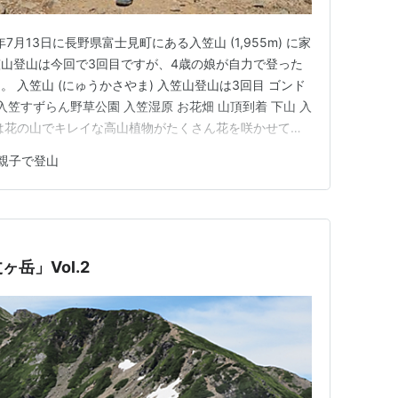
7月13日に長野県富士見町にある入笠山 (1,955m) に家
山登山は今回で3回目ですが、4歳の娘が自力で登った
 入笠山 (にゅうかさやま) 入笠山登山は3回目 ゴンド
入笠すずらん野草公園 入笠湿原 お花畑 山頂到着 下山 入
笠山は花の山でキレイな高山植物がたくさん花を咲かせてい
富士見パノラマリゾートのゴンドラで1,780mの山頂駅まで
親子で登山
ます。 富士見町では2大リゾート無料キャンペーンとし
岳」Vol.2