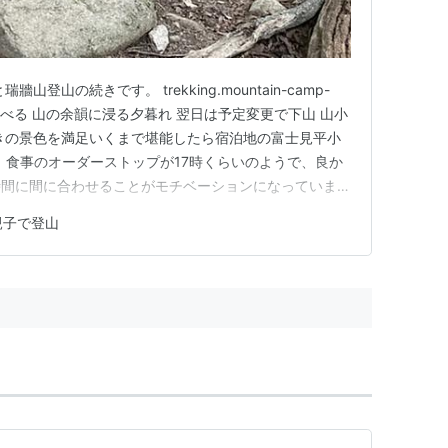
登山の続きです。 trekking.mountain-camp-
ードを食べる 山の余韻に浸る夕暮れ 翌日は予定変更で下山 山小
きの景色を満足いくまで堪能したら宿泊地の富士見平小
着。食事のオーダーストップが17時くらいのようで、良か
時間に間に合わせることがモチベーションになっていまし
息子はコーラ、私は一番搾り。くぅ～、生き返る！ そし
親子で登山
タ、私は牛丼を注文。 息子はアンチョビが何か分から