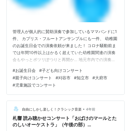
管理人が個人的に賛助演奏で参加しているママバンドに1
件、 カプリス・フルートアンサンブルにも一件、 幼稚園
のお誕生日会での演奏依頼が来ました！ コロナ騒動前ま
では年間10件以上はかるく超えていた幼稚園関連の演奏
会もやっとポツリぽつりと再開か… 地元市内での演奏は
後がつづかず、カプリスでは今まではほぼ単発で終わっ
#
お誕生日会
#
子ども向けコンサート
ていた児童施設関連のコンサートがアチコチで復活し、
#
親子向けコンサート
#
刈谷市
#
知立市
#
大府市
カプリスにも演奏の依頼が来ますように♪♪ 隣の市、その
#
児童施設でコンサート
また隣の市からのご依頼が多く「地元密着演奏家」を掲
げているものの、看板に偽りあり...ですよね(#^.^#) 刈谷
市、知立市、大府市の演奏依頼は特に大歓迎です。 関係
者の皆様とつながり…
•
自由にしかし楽しく！クラシック音楽
4年前
札響 読み聴かせコンサート「おばけのマールとた
のしいオーケストラ」（午後の部）