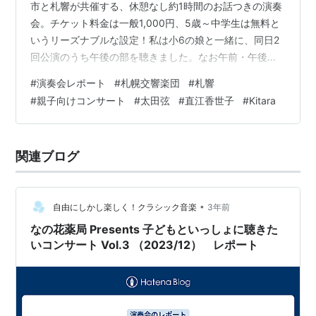
市と札響が共催する、休憩なし約1時間のお話つきの演奏
会。チケット料金は一般1,000円、5歳～中学生は無料と
いうリーズナブルな設定！私は小6の娘と一緒に、同日2
回公演のうち午後の部を聴きました。なお午前・午後と
もにチケット完売したとのことです。 みんなのオーケス
#
演奏会レポート
#
札幌交響楽団
#
札響
トラ in Kitara～あつまれ動物たち～（午後の部）2024年
#
親子向けコンサート
#
太田弦
#
直江香世子
#
Kitara
12月28日（土）14:00～ 札幌コンサートホールKitara 大
ホール 【指揮とお話】太田 弦 【管弦楽】札幌交響楽団
（コンサートマスター：会田 莉凡） 【曲目】J.シュトラ
関連ブログ
ウスⅡ：ポルカ「クラップフ…
•
自由にしかし楽しく！クラシック音楽
3年前
なの花薬局 Presents 子どもといっしょに聴きた
いコンサート Vol.3 （2023/12） レポート