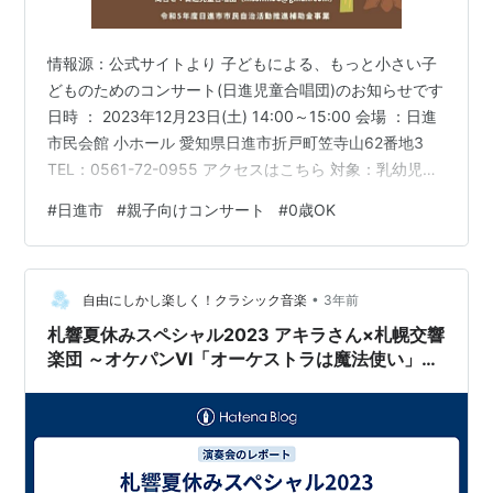
情報源：公式サイトより 子どもによる、もっと小さい子
どものためのコンサート(日進児童合唱団)のお知らせです
日時 ： 2023年12月23日(土) 14:00～15:00 会場 ：日進
市民会館 小ホール 愛知県日進市折戸町笠寺山62番地3
TEL：0561-72-0955 アクセスはこちら 対象：乳幼児と
その保護者（50家族程度） 入場無料、要事前申込（公式
#
日進市
#
親子向けコンサート
#
0歳OK
サイトより） *:..｡o○☆ﾟ･:,｡*:..｡o○☆ ♪プログラム♪★合
唱団による演奏（スタジオジブリソングや楽しいクリス
マスソング）コーナー★合唱団のみんなと一緒に踊ろ
•
う！コーナー★合唱団のみんなと一緒に演奏しよう！コ
自由にしかし楽しく！クラシック音楽
3年前
ーナー★紙芝居と…
札響夏休みスペシャル2023 アキラさん×札幌交響
楽団 ～オケパンⅥ「オーケストラは魔法使い」
（午後の部）（2023/08） レポート