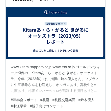
www.kitara-sapporo.or.jp www.sso.or.jp ゴールデンウィ
ーク恒例の、Kitaraあ・ら・かると きがるにオーケスト
ラ。今年（2023年）は、指揮に鈴木優人さん、ソプラノ
に中江早希さんをお迎えし、オルガンあり、高校生との
共演あり、札響メンバーのソロが活躍する演目ありと、
バラエティ豊かな演目が取り上げられました。私は小5の
#
演奏会レポート
#
札響
#
札幌交響楽団
#
鈴木優人
娘と一緒に参加。なお、チケットは全席完売（P席とP席
#
中江早希
#
親子向けコンサート
寄りのLAとRAは販売なし）したそうです。 Kitaraあ・