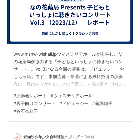
www.msnw-wishall.jpウィステリアホールが主催し、な
の花薬局が協力する「子どもといっしょに聴きたいコン
サート」。Vol.3となる今回の演目は、ドビュッシー「お
もちゃ箱」です。事前応募・抽選による無料招待の演奏
会に、私はありがたいことに当選し、小5の娘と一緒にう
かがいました。なお私達が聴いたのは、同じ内容で4回開
#
演奏会レポート
#
ウィステリアホール
催された公演のうちの第3公演です。 なの花薬局
#
親子向けコンサート
#
ドビュッシー
#
新堀聡子
Presents 子どもといっしょに聴きたいコンサート Vol.3
#
谷石奈緒子
（第3公演）2023年12月17日（日）13:00～ ウィステリ
アホール 【出演】谷石 奈緒子（ナレーション）新堀 聡
子（ピアノ） 【曲目】ドビュッシー：お…
•
愛知県少年少女合唱連盟のブログ
3年前