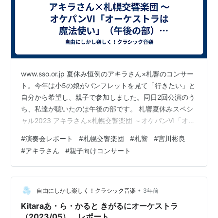
www.sso.or.jp 夏休み恒例のアキラさん×札響のコンサー
ト。今年は小5の娘がパンフレットを見て「行きたい」と
自分から希望し、親子で参加しました。同日2回公演のう
ち、私達が聴いたのは午後の部です。 札響夏休みスペシ
ャル2023 アキラさん×札幌交響楽団 ～オケパンⅥ「オー
ケストラは魔法使い」（午後の部） 2023年8月11日
#
演奏会レポート
#
札幌交響楽団
#
札響
#
宮川彬良
（金・祝）14:30～ 札幌コンサートホールKitara 大ホー
#
アキラさん
#
親子向けコンサート
ル 【指揮とピアノ、司会】 宮川 彬良 【出演など】 黒ネ
コ（ピッチカート）：宮川 安利 黒ネコ（フェルマー
タ）：井坂 泉月 舞台監督他：松田 淳一 構成：新井 鷗子
演出・振付：宮川 安利 ドラムス客…
•
自由にしかし楽しく！クラシック音楽
3年前
Kitaraあ・ら・かると きがるにオーケストラ
（2023/05） レポート