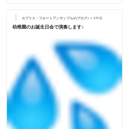
ら・かると きがるにオーケストラ2023年5月3日（水）
15:00～ 札幌コンサートホールKitara 大ホール 【指揮・
お話】鈴木…
•
カプリス・フルートアンサンブルのブログ♪
4年前
幼稚園のお誕生日会で演奏します♪