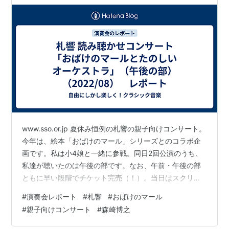
（2022/08） レポート
www.sso.or.jp 夏休み恒例の札響の親子向けコンサート。
今年は、絵本「おばけのマール」シリーズとのコラボ企
画です。私は小4娘と一緒に参戦。同日2回公演のうち、
私達が聴いたのは午後の部です。なお、午前・午後の部
ともに早い段階でチケット完売（！）。当日はスクリー
ンが見づらい「見切れ席」が追加で販売されました。 ま
#
演奏会レポート
#
札響
#
おばけのマール
た、指揮者は来日が叶わなかった首席指揮者のマティア
#
親子向けコンサート
#
森崎博之
ス・バーメルトさんに代わり、円光寺雅彦さんへ。円光
寺さんは8/7の砂川公演に引き続いての登壇です。急遽代