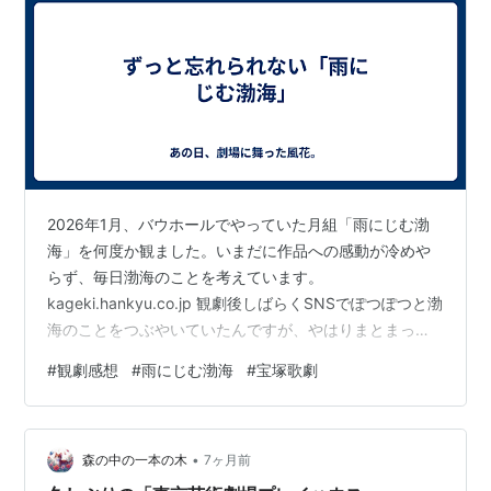
2026年1月、バウホールでやっていた月組「雨にじむ渤
海」を何度か観ました。いまだに作品への感動が冷めや
らず、毎日渤海のことを考えています。
kageki.hankyu.co.jp 観劇後しばらくSNSでぽつぽつと渤
海のことをつぶやいていたんですが、やはりまとまった
文章で感想を残しておきたいなと思ったので今さらなが
#
観劇感想
#
雨にじむ渤海
#
宝塚歌劇
ら書いてみます。 以下、ただひたすら渤海の好きなとこ
ろを書き連ねた感想です。 ストーリーがわかりやすく展
開が早い まず渤海の良いところは、予習なしでも物語の
•
構造が明快で展開がスピーディーだということ。 開始
森の中の一本の木
7ヶ月前
早々、舞台上に大きな地図が出てきてペグ（真弘）が国