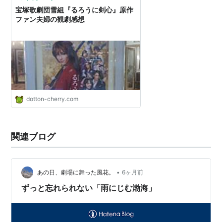
宝塚歌劇団雪組『るろうに剣心』原作
ファン夫婦の観劇感想
dotton-cherry.com
関連ブログ
•
あの日、劇場に舞った風花。
6ヶ月前
ずっと忘れられない「雨にじむ渤海」