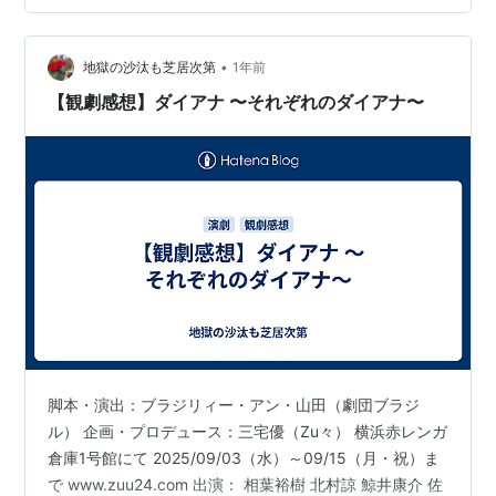
•
地獄の沙汰も芝居次第
1年前
【観劇感想】ダイアナ 〜それぞれのダイアナ〜
脚本・演出：ブラジリィー・アン・山田（劇団ブラジ
ル） 企画・プロデュース：三宅優（Zu々） 横浜赤レンガ
倉庫1号館にて 2025/09/03（水）～09/15（月・祝）ま
で www.zuu24.com 出演： 相葉裕樹 北村諒 鯨井康介 佐