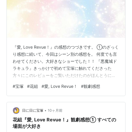
『愛, Love Revue！』の感想のつづきです。 ①のざっく
り感想に続いて、今回はシーン別の感想を。 何度でも言
わせてください。大好きなショーでした！！ 『悪魔城ド
ラキュラ』きっかけで初めて宝塚に触れてくださった
方々にこのレビューをご覧いただけたのがほんとうに嬉
しい！！ 『愛, Love Revue！』シーン別感想 画像はイラ
#
宝塚
#
花組
#
愛, Love Revue！
#
観劇感想
ストACよりお借りしました
•
日に日に宝塚
10ヶ月前
花組『愛, Love Revue！』観劇感想① すべての
場面が大好き