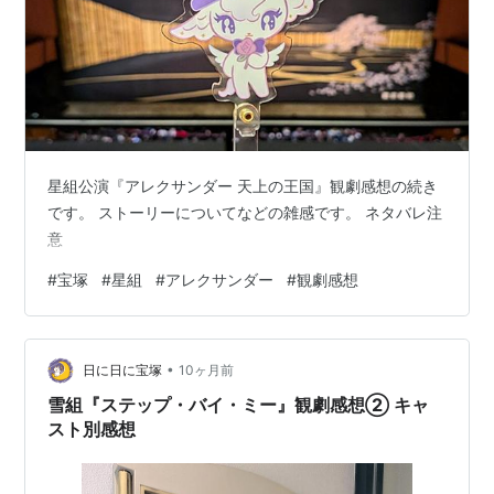
星組公演『アレクサンダー 天上の王国』観劇感想の続き
です。 ストーリーについてなどの雑感です。 ネタバレ注
意
#
宝塚
#
星組
#
アレクサンダー
#
観劇感想
•
日に日に宝塚
10ヶ月前
雪組『ステップ・バイ・ミー』観劇感想② キャ
スト別感想