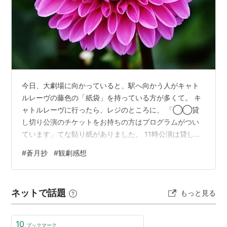
今日、大劇場に向かっていると、駅へ向かう人がキャト
ルレーヴの藤色の「紙袋」を持っている方が多くて。 キ
ャトルレーヴに行ったら、レジのところに、 「◯◯貸
し切り公演のチケットをお持ちの方はプログラムがつい
ています」てな貼り紙がありました。 11時公演は貸し切
り公演で、紙袋は主宰者からのお土産だったのかな？ 目
#
蒼月抄
#
観劇感想
次： 美しい世界観に酔う！ 幕開き 夜の海 プロローグ 京
の辻 宴 六波羅の屋敷の廊下 六波羅の屋敷の庭 源氏の挙
兵 六波羅の屋敷 六波羅の屋敷で評定 京落ちの道 一ノ谷
ネットで話題
もっと見る
の戦い 緊急評定 引島の宴 和布刈（めかり）神社 壇ノ浦
の戦い 夜の海 蒼月抄 美しい世界観に酔う！ 初日の公演
を入れてま…
10
ブックマーク