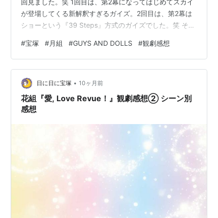
回見ました。笑 1回目は、第2幕になってはじめてスカイ
が登場してくる新解釈すぎるガイズ。2回目は、第2幕は
ショーという『39 Steps』方式のガイズでした。笑 それ
だけ、『ガイズ&ドールズ』が『GUYS AND DOLLS』に
#
宝塚
#
月組
#
GUYS AND DOLLS
#
観劇感想
変わるというインパクトが強かったのです。 わたくし
『ガイズ』が大好きなもんで、どう変わったの？どう変
わっちゃったの？と、その様子を目にするのが待ち遠し
•
くてたまりませんでした。 御園座遠征と合わせてムラで
日に日に宝塚
10ヶ月前
観るつもりがチケ難で叶わず、もう暴発寸前でした。笑
花組『愛, Love Revue！』観劇感想② シーン別
なん…
感想