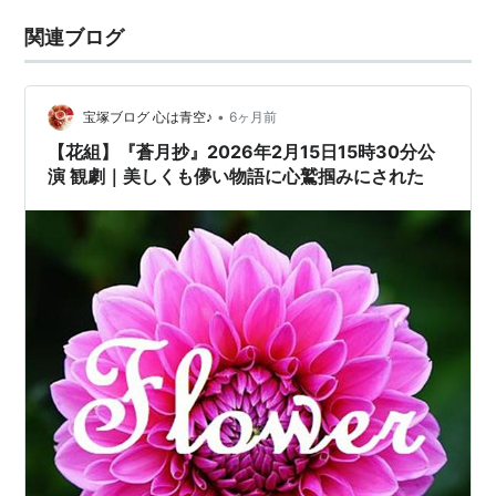
関連ブログ
•
宝塚ブログ 心は青空♪
6ヶ月前
【花組】『蒼月抄』2026年2月15日15時30分公
演 観劇｜美しくも儚い物語に心鷲掴みにされた