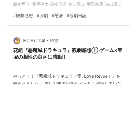
藤絵里佳 瀬戸啓太 高柳明音 谷口賢志 平田裕香 溝口琢矢
山岸門人（50音順） 【あらすじ】 【全体感想】 【三日
#
観劇感想
#
演劇
#
芝居
#
観劇日記
月チーム】 【半月チーム】 【現在、配信映像を販売中】
【あらすじ】 幼馴染で今をときめく売れっ子俳優である
優を、廃校になった中学校の体育館に呼び出した賢一。
•
賢一は優に「大切な話」があるらしい。 なかなか賢一が
日に日に宝塚
1年前
本題を切り出せない中、優が結婚する…
花組『悪魔城ドラキュラ』観劇感想① ゲーム×宝
塚の相性の良さに感動!!