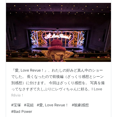
『愛, Love Revue！』、わたしの好みど真ん中のショー
でした。 長くなったので前後編（ざっくり感想とシーン
別感想）に分けます。 今回はざっくり感想を。 写真を撮
ってなさすぎて久しぶりにレヴィちゃんに頼る。I Love
Rêvie！
#
宝塚
#
花組
#
愛, Love Revue！
#
観劇感想
#
Bad Power