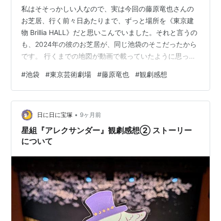
私はそそっかしい人なので、実は今回の藤原竜也さんの
お芝居、行く前々日あたりまで、ずっと場所を《東京建
物 Brillia HALL》だと思いこんでいました。それと言うの
も、2024年の彼のお芝居が、同じ池袋のそこだったから
です。 行くまでの地図が動画で載っていたように思っ
て、確認しようとして気が付いたのでした。 池袋の駅自
#
池袋
#
東京芸術劇場
#
藤原竜也
#
観劇感想
体が、私にはかなりの迷路なので、事前チェックは絶対
に必要な事項です。 でもこれが行き慣れていて、疑いも
せずにその劇場の前に立っていたとしたら、もうビック
•
リですよね。（やりかねない ！） 不慣れで良かったです
日に日に宝塚
9ヶ月前
（笑） 因みに2024年に観たお芝居の感想は・・・・ ↓
星組『アレクサンダー』観劇感想② ストーリー
nanatak…
について