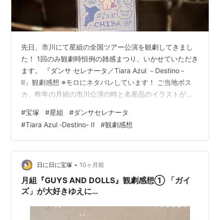
先日、市川にて星組の全国ツアー公演を観劇してきまし
た！ 1回のみ観劇時恒例の雑感まつり、いかせていただき
ます。 『ダンサ セレナータ／Tiara Azul －Destino－
II』観劇感想 ※モロにネタバレしています！ ご当地ポス
カ、昨年の月組の市川公演の時と名産品のイラストが違
う……!! ♡
#
宝塚
#
星組
#
ダンサセレナータ
#
Tiara Azul ‐Destino- II
#
観劇感想
•
日に日に宝塚
10ヶ月前
月組『GUYS AND DOLLS』観劇感想① 「ガイ
ズ」が大好きゆえに…