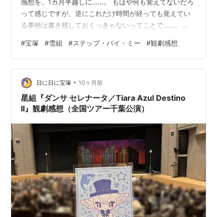
感想を。1カ月半越しに……。 もはや何も覚えてないだろ
って感じですが、逆にこれだけ時間が経っても覚えてい
る事柄は書き残しておくっきゃないってことで……。
『ステップ・バイ・ミー』キャスト感想 断片的な感想に
#
宝塚
#
雪組
#
ステップ・バイ・ミー
#
観劇感想
なっております。一部のキャストのみの感想になりま
す。おゆるしください……。
•
日に日に宝塚
10ヶ月前
星組『ダンサ セレナータ／Tiara Azul Destino
II』観劇感想（全国ツアー千葉公演）