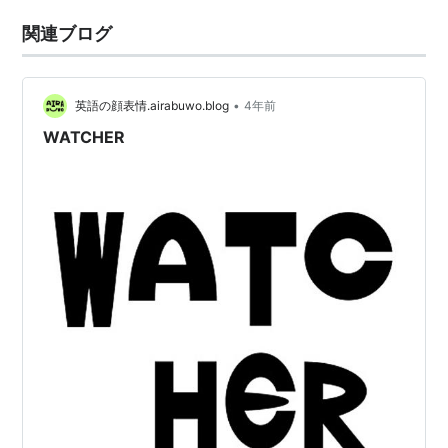
関連ブログ
•
英語の顔表情.airabuwo.blog
4年前
WATCHER