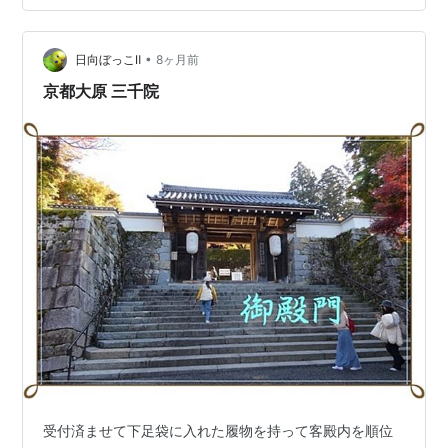
•
日向ぼっこⅡ
8ヶ月前
京都大原 三千院
受付済ませて下足袋に入れた履物を持って客殿内を順位