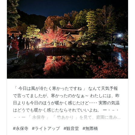
「 今日は風が冷たく寒かったですね 」 なんて天気予報
で言ってましたが、寒かったのかなぁ～ わたしには、昨
日よりも今日のほうが暖かく感じたけど････ 実際の気温
はどうでも暖かく感じたならそれでいいよね。 ー・－・
－・ー 「 永保寺 」 「 竹あかり 」を見て、庭園に進みま
す。 国の名勝 「 無際橋 」 「 国宝 観音堂 」
#
永保寺
#
ライトアップ
#
観音堂
#
無際橋