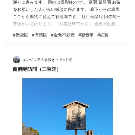
通りに進みます。 殿内は撮影Noです。 庭園 聚碧園 お茶
をお願いした人が赤い絨毯に座れます。 廊下からの庭園
ここから履物に替えて有清園です。 往生極楽院 阿弥陀三
尊像がいてはります。（仏像はNETから） 金色不動産 ツ
ワブキとノジギク 観音堂 慈眼の庭 おさな六地蔵 わらべ
#
聚碧園
#
有清園
#
金色不動産
#
観音堂
#
紅葉
地蔵 鎌倉石仏 この後、赤い鳥居に戻りました。 順位に
したがって出口へ 次は朝廻れなかったこの辺り投稿しま
す。
•
エンジニアの息抜き
9ヶ月前
醍醐寺訪問（三宝院）