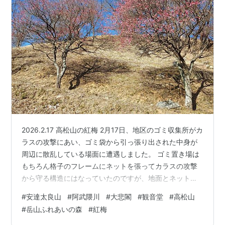
2026.2.17 高松山の紅梅 2月17日、地区のゴミ収集所がカ
ラスの攻撃にあい、ゴミ袋から引っ張り出された中身が
周辺に散乱している場面に遭遇しました。 ゴミ置き場は
もちろん格子のフレームにネットを張ってカラスの攻撃
から守る構造にはなっていたのですが、地面とネットと
のチョットした隙間からくちばしで攻撃を仕掛けたよう
#
安達太良山
#
阿武隈川
#
大悲閣
#
観音堂
#
高松山
でした。 今年度地区役員のわたしは、カラスの攻撃を防
#
岳山ふれあいの森
#
紅梅
御すべく地面から30センチの高さまでプラスチックの板