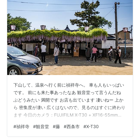
下山して、温泉へ行く前に禎祥寺へ。 車も人もいっぱい
です。 前にも来た事あったなあ 観音堂って言うんだね
ぶどうみたい 満開です お店も出ています 凄いねー 上か
ら 密集度が凄い 広くはないので、見るのはすぐに終わり
ます 今日のカメラ：FUJIFILM X-T30 + XF16-55mm
F2.8 R LM WR
#
禎祥寺
#
観音堂
#
藤
#
西条市
#
X-T30