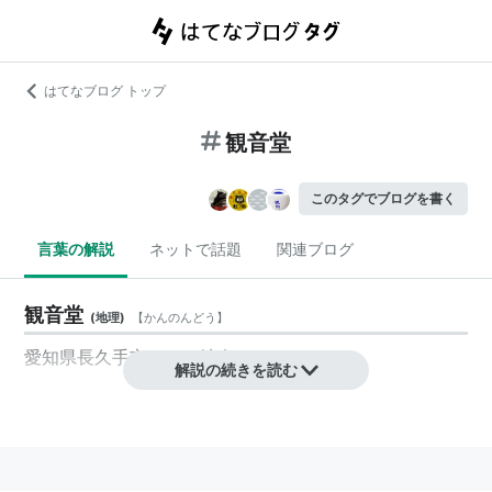
はてなブログ トップ
観音堂
このタグでブログを書く
言葉の解説
ネットで話題
関連ブログ
観音堂
(
地理
)
【
かんのんどう
】
愛知県長久手市にある地名。
解説の続きを読む