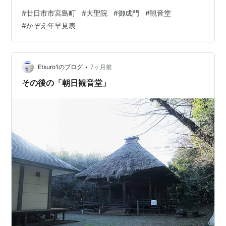
#
廿日市市宮島町
#
大聖院
#
御成門
#
観音堂
#
かぞえ年早見表
•
Etsuro1のブログ
7ヶ月前
その後の「朝日観音堂」