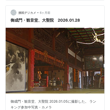
を格子に張り付ける作業を午前中に済ませて家に帰りま
した。 テレビを観ていた“ワイフ君”と、何だかお腹もす
かないし、せっかく春のようなお天気なのに家にこもっ
•
挑戦デジカメ
6ヶ月前
てばかりいても仕方ないか…
御成門・観音堂、大聖院 2026.01.28
御成門・観音堂、大聖院 2026.01.05に撮影した。 ラン
キング参加中写真・カメラ