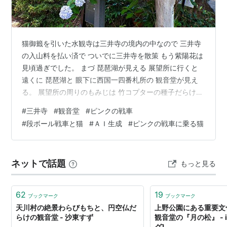
猫御籤を引いた水観寺は三井寺の境内の中なので 三井寺
の入山料を払い済で ついでに三井寺を散策 もう紫陽花は
見頃過ぎでした。 まづ 琵琶湖が見える 展望所に行くと
遠くに 琵琶湖と 眼下に西国一四番札所の 観音堂が見え
る。 展望所の周りのもみじは 竹コプターの種子だらけ
観音堂に参拝 観音堂の前には 観音像ではなく 水子地蔵
#
三井寺
#
観音堂
#
ピンクの戦車
隣の小さな地蔵 気に入ったので アップで 白い縫いぐる
#
段ボール戦車と猫
#
ＡＩ生成
#
ピンクの戦車に乗る猫
みの 置忘れもの 猫でなさそうなので 猫の縫いぐるみを
追加 我が家の黒猫 マー君 お母さんのピンクの布団カバ
ーに寝ていたので ピンキーな部屋に模様替え 1970代 は
ネットで話題
もっと見る
しだのりひことシューベルツ「ピンクの戦車」があたま
に浮…
62
19
ブックマーク
ブックマーク
天川村の絶景わらびもちと、円空仏だ
上野公園にある重要文
らけの観音堂 - 沙東すず
観音堂の『月の松』 - i
グ]