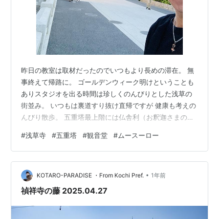
昨日の教室は取材だったのでいつもより長めの滞在。 無
事終えて帰路に。 ゴールデンウィーク明けということも
ありスタジオを出る時間は珍しくのんびりとした浅草の
街並み。 いつもは裏道すり抜け直帰ですが 健康も考えの
んびり散歩。 五重塔最上階には仏舎利（お釈迦さまの遺
骨）は奉安されています。 久しぶりに本堂へ。 聖観世音
#
浅草寺
#
五重塔
#
観音堂
#
ムースーロー
菩薩が祀られているので観音堂とも呼ばれますね。 空い
てる浅草寺をゆっくり巡りました。 一万歩。 どういうわ
けかちょっと飲み過ぎましたねw
•
KOTARO-PARADISE ・From Kochi Pref.
1年前
禎祥寺の藤 2025.04.27