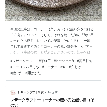
今回の記事は、コーナー（角、カド）に縫い穴を開ける
「方向」について、そして、それを縫った時の「縫い目
の出かたの感じ」についての記事、その4です。 一応、
これで最後です(笑) ＊コーナーの丸い部分を「R（アー
ル）」（半径の意）と呼ぶことが多いので、記事では、
「R」と書いていくことにします。 コーナーの「R」の径
#
レザークラフト
#
革細工
#
leathercraft
#
菱目打ち
がとても小さく、どう考えてもコーナー上に縫い穴は1つ
#
ヨーロッパ目打ち
#
コーナー
#
角
#
穴あけ
しか開けられない、さて、どうやってそこの縫い穴を開
#
縫い穴
#
開けかた
けようか？という話で、色々と縫ってみたのです。 角度
で言うと、90度(直角)、または、90度より小さいカーブ
の場合です。 それに対して、結果的には90度に曲がって
縫っていく場合でも、通常、…
•
レザークラフト研究
8ヶ月前
レザークラフトーコーナーの縫い穴と縫い目（そ
の3）