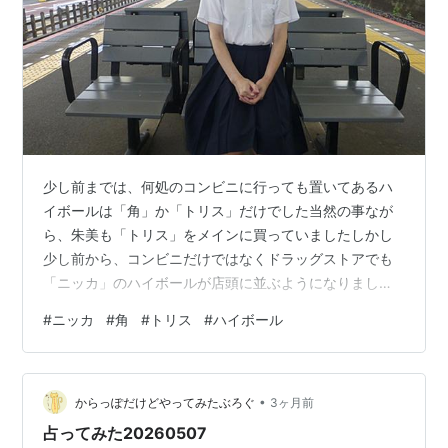
少し前までは、何処のコンビニに行っても置いてあるハ
イボールは「角」か「トリス」だけでした当然の事なが
ら、朱美も「トリス」をメインに買っていましたしかし
少し前から、コンビニだけではなくドラッグストアでも
「ニッカ」のハイボールが店頭に並ぶようになりました
昨日の『浮気』ネタに近いですが、最近は浮気して
#
ニッカ
#
角
#
トリス
#
ハイボール
「角」か「トリス」ではなく「ニッカ」のハイボールば
かり買っています「ニッカ」のハイボールを、しこたま
堪能したら「トリス」と「ニッカ」を均等に買っていこ
•
うと思います《ランキングの方もよろしくお願いいたし
からっぽだけどやってみたぶろぐ
3ヶ月前
ます》にほんブログ村
占ってみた20260507