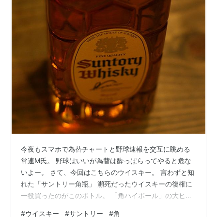
今夜もスマホで為替チャートと野球速報を交互に眺める
常連M氏。 野球はいいが為替は酔っぱらってやると危な
いよー。 さて、今回はこちらのウイスキー。 言わずと知
れた「サントリー角瓶」 瀕死だったウイスキーの復権に
一役買ったのがこのボトル。 「角ハイボール」の大ヒッ
トがウイスキーブームに火をつけた。 今さらとは思う
#
ウイスキー
#
サントリー
#
角