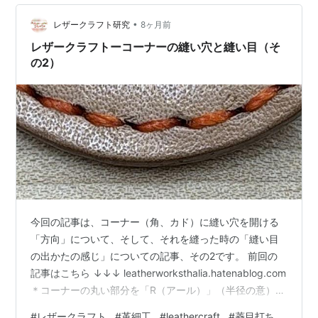
言うと、90度…
•
レザークラフト研究
8ヶ月前
レザークラフトーコーナーの縫い穴と縫い目（そ
の2）
今回の記事は、コーナー（角、カド）に縫い穴を開ける
「方向」について、そして、それを縫った時の「縫い目
の出かたの感じ」についての記事、その2です。 前回の
記事はこちら ↓↓↓ leatherworksthalia.hatenablog.com
＊コーナーの丸い部分を「R（アール）」（半径の意）と
呼ぶことが多いので、記事では、「R」と書いていくこと
#
レザークラフト
#
革細工
#
leathercraft
#
菱目打ち