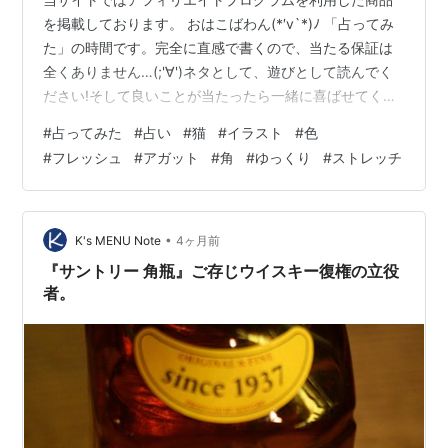
を掲載しております。 おはこばわん(*′v`*)ﾉ 「占ってみ
た」の時間です。完全に直感で書くので、当たる保証は
全くありません…(;'∀')ネタとして、遊びとして読んでく
ださい!そして良いことが当たったら一緒に喜ばせてくだ
さい!! 完全なる遊びなので、この記事を朝🌞読んで今日
#
占ってみた
#
占い
#
猫
#
イラスト
#
色
の運勢にするもよし夜 🌛読んで明日の運勢にするもよし
#
フレッシュ
#
アガット
#
角
#
ゆっくり
#
ストレッチ
来週、来月の…なんてのもありでご自由にして頂ければ
と考えています。 それではやってみよう('ω')ﾉ 次の２色
のうち、どちらかを選んでください。結果は下～ ～～ 結
果 ～～ フレッシュを選んだ方… 角には慎重になりまそー
•
K's MENU Note
4ヶ月前
(…
『サントリー 角瓶』ご存じウイスキー復権の立役
者。