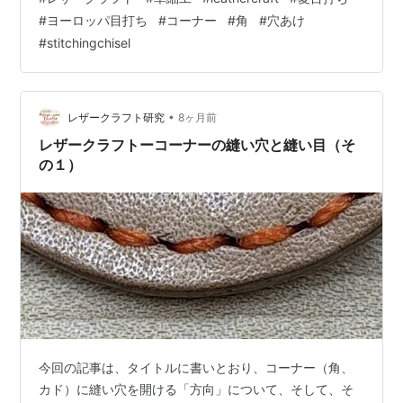
にします。 コーナーの「R」の径がとても小さく、どう
#
ヨーロッパ目打ち
#
コーナー
#
角
#
穴あけ
考えてもコーナー上に縫い穴は1つしか開けられない、さ
#
stitchingchisel
て、どうやってそこの縫い穴を開けようか？という話の
続きです。 角度で言うと、90度(直角)、または、90度よ
り小さいカーブの場合です。 それに対して、…
•
レザークラフト研究
8ヶ月前
レザークラフトーコーナーの縫い穴と縫い目（そ
の１）
今回の記事は、タイトルに書いとおり、コーナー（角、
カド）に縫い穴を開ける「方向」について、そして、そ