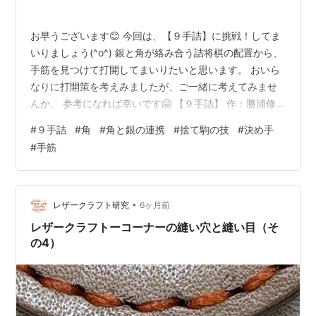
お早うございます😊 今回は、【９手詰】に挑戦！してま
いりましょう(^o^) 銀と角が絡み合う詰将棋の配置から、
手筋を見つけて打開してまいりたいと思います。 おいら
なりに打開策を考えみましたが、ご一緒に考えてみませ
んか。 参考になれば幸いです🤗 【９手詰】 作：勝浦修
九段 持ち駒：角、金。 ヒント：角の力で捕獲。 レベ
#
９手詰
#
角
#
角と銀の連携
#
捨て駒の技
#
決め手
ル：５分で１級。 一見して、４筋からの玉の上部脱出を
#
手筋
防ぐ策はあるか？ 上部脱出を防ぐ手立てとしては、 一つ
▲５四角打ち（下図）が考えられるが、如何でしょう
か？ 持ち駒が残り金一枚では捕まりそうにありません。
では、この玉を捕まえるには他に手立てはあるでしょう
•
レザークラフト研究
6ヶ月前
か？ 【正解手順】゜ ▶…
レザークラフトーコーナーの縫い穴と縫い目（そ
の4）