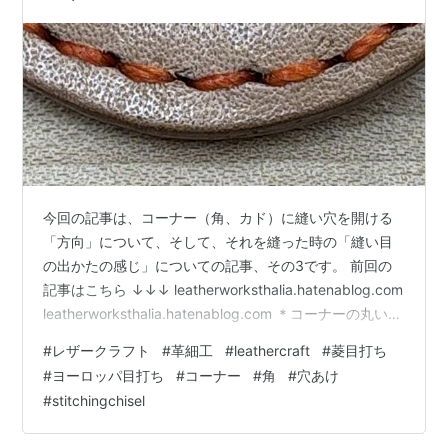
今回の記事は、コーナー（角、カド）に縫い穴を開ける
「方向」について、そして、それを縫った時の「縫い目
の出かたの感じ」についての記事、その3です。 前回の
記事はこちら ↓↓↓ leatherworksthalia.hatenablog.com
leatherworksthalia.hatenablog.com ＊コーナーの丸い部
分を「R（アール）」（半径の意）と呼ぶことが多いの
#
レザークラフト
#
革細工
#
leathercraft
#
菱目打ち
で、記事では、「R」と書いていくことにします。 コー
#
ヨーロッパ目打ち
#
コーナー
#
角
#
穴あけ
ナーの「R」の径がとても小さく、どう考えてもコーナー
#
stitchingchisel
上に縫い穴は1つしか開けられない、さて、どうやってそ
この縫い穴を開けようか？という話の続きです。 角度で