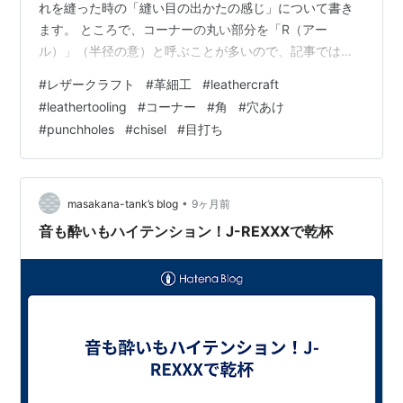
れを縫った時の「縫い目の出かたの感じ」について書き
ます。 ところで、コーナーの丸い部分を「R（アー
ル）」（半径の意）と呼ぶことが多いので、記事では、
「R」と書いていくことにします。 コーナーの「R」の径
#
レザークラフト
#
革細工
#
leathercraft
がとても小さく、どう考えてもコーナー上に縫い穴は1つ
#
leathertooling
#
コーナー
#
角
#
穴あけ
しか開けられない、さて、どうやってそこの縫い穴を開
#
punchholes
#
chisel
#
目打ち
けようか？という話です。 角度で言うと、90度(直角)、
または、90度より小さいカーブのことです。 それに対し
て、結果的には90度に曲がって縫っていく場合でも、通
常、大きめの「R」で、そのカーブが…
•
masakana-tank’s blog
9ヶ月前
音も酔いもハイテンション！J-REXXXで乾杯