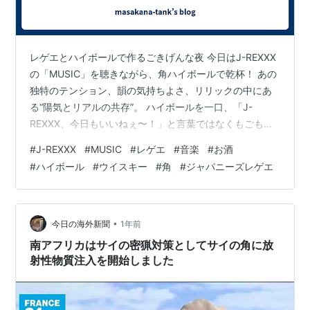
レゲエとハイボールで作るごきげんな夜 今日はJ-REXXX
の「MUSIC」を聴きながら、角ハイボールで乾杯！ あの
独特のテンション、韻の気持ちよさ、リリックの中にあ
る“陽気とリアルの共存”。 ハイボールを一口、「J-
REXXX、今日もいいねぇ〜！」と言葉ではなくもごもご
言って。 歌詞をじっくり聴くより、ビートで体を揺らし
#
J-REXXX
#
MUSIC
#
レゲエ
#
音楽
#
お酒
て、ハイボールで喉を潤す。それだけで、もう最高の
#
ハイボール
#
ウイスキー
#
角
#
ジャパニーズレゲエ
夜。 レゲエと角ハイ。この組み合わせ、ちょっとクセに
なるかも？ www.youtube.com ではでは、また。 </p
•
今日の海外新聞
1年前
南アフリカはサイの密猟対策としてサイの角に放
射性物質注入を開始しました