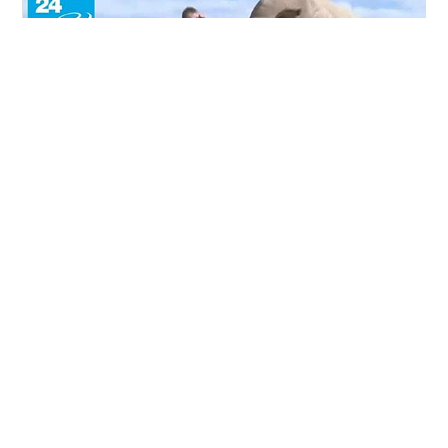
イギリスBBC8/2 南アフリカの科学者らは、サイの角に
放射性物質を注入する密猟防止活動を開始しました。 こ
の方法はサイには無害ですが、世界中に輸送される密輸
された角を税関職員が検出できるようになる効果があり
ます。 信頼できるデータを提供することで、サイの角が
国外へ流出する流れを断ち切り、専門家が違法な流通経
#
南アフリカ
#
サイ
#
角
#
密猟
#
密輸
路をより正確に把握するのに役立つことは間違いありま
#
放射性物質
#
絶滅危惧
せん 南アフリカには世界最大のサイの個体群があり、毎
年何百頭ものサイが密猟されているのです。アフリカの
サイの角は、伝統医学に使われたり、ステータスシンボ