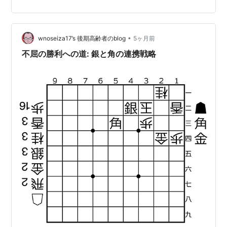
が、今回ブログで取り上げる。 ただ詳しい商品紹介は省
略する。 というかもはや説明は不要だろう。
www.suntory.co.jp 味に関しても今さら感は否めない
•
が、一応チェックしてみる。 ストレートで。 香りは穏や
wnoseiza17’s 後期高齢者のblog
5ヶ月前
か。 ウイスキーらしい穀物香に果実系のニュアンス、奥
不屈の勝利への道: 銀と角の連携戦略
にしっとりしたモルト香…