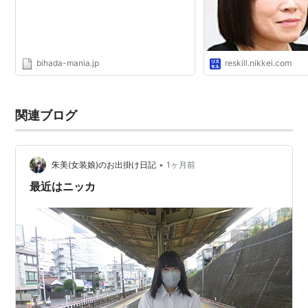
bihada-mania.jp
reskill.nikkei.com
関連ブログ
•
朱美(女装娘)のお出掛け日記
1ヶ月前
最近はニッカ