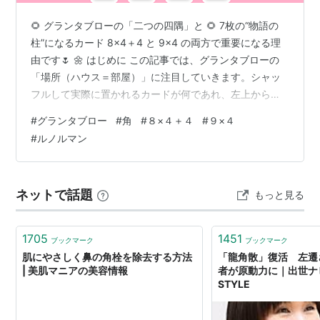
🌻 グランタブローの「二つの四隅」と 🌻 7枚の“物語の
柱”になるカード 8×4＋4 と 9×4 の両方で重要になる理
由です🌷 🌼 はじめに この記事では、グランタブローの
「場所（ハウス＝部屋）」に注目していきます。シャッ
フルして実際に置かれるカードが何であれ、左上から右
に向かって、カードの順番でエネルギーが流れていま
#
グランタブロー
#
角
#
８×４＋４
#
９×４
す。 ですから、常に左上は、「１ ライダー」のイメージ
#
ルノルマン
の場所であり、そこにどのカードが置かれるかを見るこ
とで、状況を判断します。 ですから、実は、全ての場所
に意味があり、重要なことは間違いありません🌷しか
ネットで話題
もっと見る
し、効率よく全体像をつかむためには、特に「スプレッ
ドの四隅（コーナー）」に注…
1705
1451
ブックマーク
ブックマーク
肌にやさしく鼻の角栓を除去する方法
「龍角散」復活 左遷
| 美肌マニアの美容情報
者が原動力に｜出世ナビ
STYLE