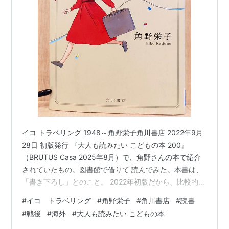
イコ トラベリング 1948～角野栄子角川書店 2022年9月
28日 初版発行 『大人も読みたい こどもの本 200』
（BRUTUS Casa 2025年8月）で、角野さんの本で紹介
されていたもの。図書館で借りて 読んでみた。本書は、
「書き下ろし」とのこと。 2022年初版だから、比較的新
しい。 表紙は、アタッシュケースを抱えた、赤いドレス
#
イコ トラベリング
#
角野栄子
#
角川書店
#
読書
の女の子。 『大人も読みたい こどもの本 200』では、”
#
戦後
#
海外
#
大人も読みたい こどもの本
時代は戦後の1948年。戦争の傷跡があちこちに残されて