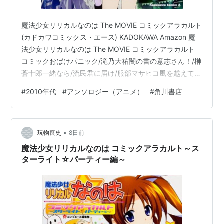
魔法少女リリカルなのは The MOVIE コミックアラカルト
(カドカワコミックス・エース) KADOKAWA Amazon 魔
法少女リリカルなのは The MOVIE コミックアラカルト
コミックおばけパニック/滝乃大祐闇の書の意志さん！/榊
蒼十郎一緒なら/流民君に届け/服部マサヒコ風を越えて/
ねことうふ家族/タマゴルビーknitted link/めきめきたと
#
2010年代
#
アンソロジー（アニメ）
#
角川書店
えばこんなユメのセカイ/麻枝一樹Next Step/稀周悠希・
黒井みめいアリサ in ワンダーランド/月島マコト旅の標/
若林まこと目覚めた主は眠れない/茶のみ童子おまけ☆プ
•
ロジェクトなのは/滝乃大祐 4コマ つかもとたかし カラ
玩物喪史
8日前
ーイラ…
魔法少女リリカルなのは コミックアラカルト～ス
ターライト☆パーティー編～