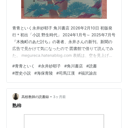
青青といく永井紗耶子 角川書店 2026年2月10日 初版発
行＊初出「小説 野生時代」 2024年1月号～ 2025年7月号
『木挽町のあだ討ち』の著者、永井さんの新刊。新聞の
広告で見かけて気になったので 図書館で借りて読んでみ
た。 megureca.hatenablog.com 表紙は、空を見上げる
紋付羽織姿の男の人。ちょんまげ頭。時代小説？ 角川の
#
青青といく
#
永井紗耶子
#
角川書店
#
読書
Webでの紹介には、”「それを自由自在と言う」末弟子が
#
歴史小説
#
海保青陵
#
司馬江漢
#
福沢諭吉
見つける、師匠が遺した本当の教えとは。「自由」に生
きることの真実を描く歴史長編。 弥兵衛が弟子入りをし
て間もなく、師の海保青陵は亡くなった。当代きっての
儒学者で、経済にも精通し、江戸の世に「…
•
高校教師の読書録
3ヶ月前
熟柿