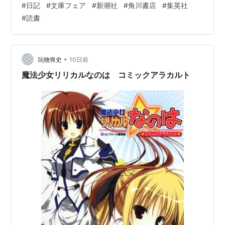
#
日記
#
文庫フェア
#
新潮社
#
角川書店
#
集英社
新潮社と角川文庫を眺めて、大きな違い。新潮社は伝統
#
読書
的と言うか…。海外作者も多い。 新潮社の編著者名リス
ト。海外作家が多い。恩田陸、町田そのこが3作品。 一
方、角川文庫は、東野圭吾の突出ぶり。ひとりで５作
品。（ご冥福をお祈り申し上げます） 東野…
•
玩物喪史
10日前
魔法少女リリカルなのは コミックアラカルト