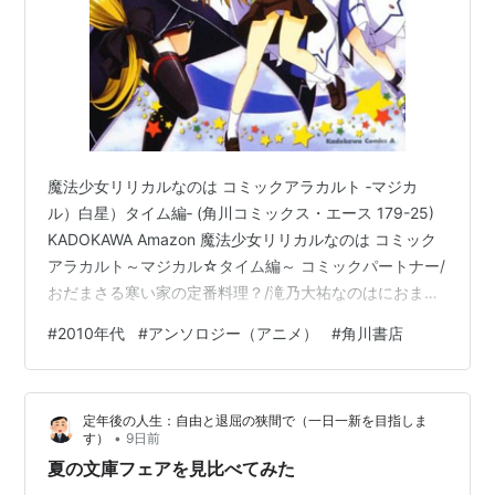
魔法少女リリカルなのは コミックアラカルト ‐マジカ
ル）白星）タイム編‐ (角川コミックス・エース 179-25)
KADOKAWA Amazon 魔法少女リリカルなのは コミック
アラカルト～マジカル☆タイム編～ コミックパートナー/
おだまさる寒い家の定番料理？/滝乃大祐なのはにおまか
せ！/タマゴルビーOutline of Love～愛の輪郭～/稀周悠
#
2010年代
#
アンソロジー（アニメ）
#
角川書店
希・黒井みめい意外な襲撃者/くるそへ恋と魔法/流民ナカ
ジマサポーターズ/麻枝一樹スニーキング・ミッション/若
林まこと昼下がりの事件簿/ねことうふMPB～Married
定年後の人生：自由と退屈の狭間で（一日一新を目指しま
Person Beam～/貴島煉瓦ある夜の出来事/そらったまフ
•
す）
9日前
ァンシー・ハリー…
夏の文庫フェアを見比べてみた