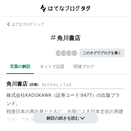
はてなブログ トップ
角川書店
このタグでブログを書く
言葉の解説
ネットで話題
関連ブログ
角川書店
(
読書
)
【
かどかわしょてん
】
株式会社KADOKAWA
（
証券コード
:9477）の出版ブラ
ンド。
戦後日本の再出発とともに、出版による日本文化の再建
解説の続きを読む
を志して
角川源義
が
出版社
として創業。
リスト::出版社