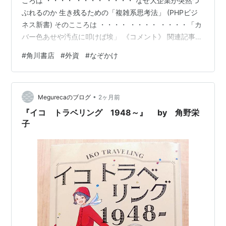
ころは ・・・・ ・・・・ ・・・・ なぜ大企業が突然つ
ぶれるのか 生き残るための「複雑系思考法」 (PHPビジ
ネス新書) そのこころは ・・・・ ・・・・ ・・・・「カ
バー色あせや汚点に叩けば埃」 《コメント》 関連記事は
こちら
#
角川書店
#
外資
#
なぞかけ
https://news.yahoo.co.jp/articles/da11e6bdc240f17ad1
7471f29910178c751e31a1 株主から文句を言われたくな
いのなら、 株を非公開にするしかないよね。 【清きご一
•
票を】人気ｂｌｏｇランキング（社会経済ニュース部
Megurecaのブログ
2ヶ月前
門）に登録しています。もし上のなぞか…
『イコ トラベリング 1948～』 by 角野栄
子