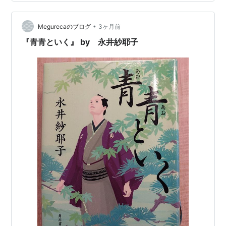
いた頃、主人公のイコ13歳が授業で習った「 ～ing （現
在進行形）」に夢中になり、「いつかは、どこかへ行き
たい、 私1人で」 と思うように。 …
•
Megurecaのブログ
3ヶ月前
『青青といく』 by 永井紗耶子