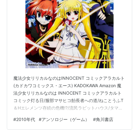
魔法少女リリカルなのはINNOCENT コミックアラカルト
(カドカワコミックス・エース) KADOKAWA Amazon 魔
法少女リリカルなのは INNOCENT コミックアラカルト
コミック灯る日/服部マサヒコ飴長者への道/ねことうふT
＆Hエレメンツ存続の危機!?/流民ラビットハウス/タマゴ
ルビーチヴィット・デイズ/滝乃大祐天才グランツ博士の
#
2010年代
#
アンソロジー（ゲーム）
#
角川書店
憂鬱/月島マコト光の医療少女、誕生!?/若林まことダブル
ス・チューン/稀周悠希・黒井みめい 4コマ榊蒼十郎/つか
もとたかし カラーイラスト川上修一/黒井みめい 表紙依