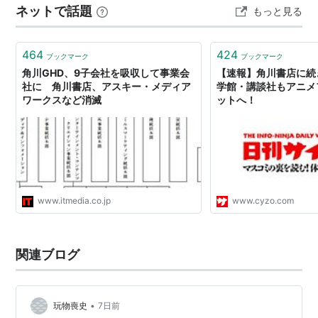
ネットで話題
もっと見る
河和希 表2・3流民 表4月島マコト 2013/10/26 初版発行
角川書店
464
424
ブックマーク
ブックマーク
角川GHD、9子会社を吸収して事業会
【速報】角川書店に続
社に 角川書店、アスキー・メディア
学館・講談社もアニメ
ワークスなど消滅
ットへ！
www.itmedia.co.jp
www.cyzo.com
関連ブログ
•
玩物喪史
7日前