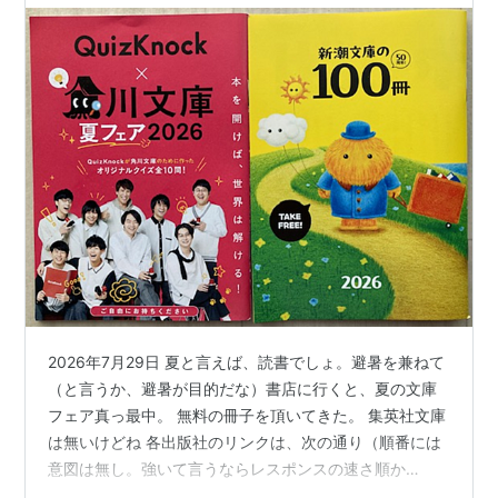
2026年7月29日 夏と言えば、読書でしょ。避暑を兼ねて
（と言うか、避暑が目的だな）書店に行くと、夏の文庫
フェア真っ最中。 無料の冊子を頂いてきた。 集英社文庫
は無いけどね 各出版社のリンクは、次の通り（順番には
意図は無し。強いて言うならレスポンスの速さ順か
な？） 100satsu.com kadobun.jp bunko.shueisha.co.jp