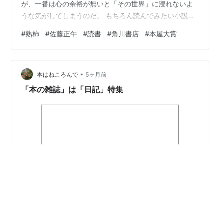
が、一番は心の余裕が無いと「その世界」に浸れないよ
うな気がしてしまうのだ。 もちろん読んでみたい小説は
たくさんあるのだが。 今回は連休前ということもあり、
#
熟柿
#
佐藤正午
#
読書
#
角川書店
#
本屋大賞
学校の図書館で目にした本を借りてみた。 本屋大賞第２
位ということもあり、安心して浸れそうだな、と。 （ち
なみに第１位の作品は内容的に惹かれなかったので読ん
•
でいない。） いつもの如く、本を開いては寝、なかなか
本はねころんで
5ヶ月前
進まない様をこどもたちにからかわれながら、連休に入
「本の雑誌」は「日記」特集
り一気に読み終えた。…