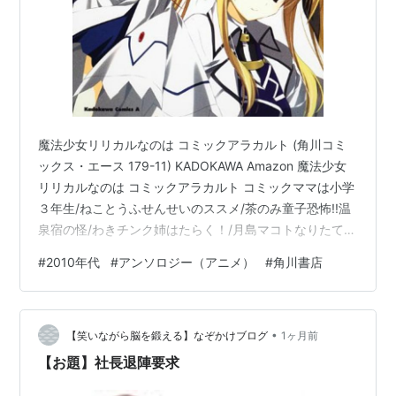
魔法少女リリカルなのは コミックアラカルト (角川コミ
ックス・エース 179-11) KADOKAWA Amazon 魔法少女
リリカルなのは コミックアラカルト コミックママは小学
３年生/ねことうふせんせいのススメ/茶のみ童子恐怖!!温
泉宿の怪/わきチンク姉はたらく！/月島マコトなりたて家
族/滝乃大祐ティア、ミッドチルダへ行く/榊蒼十郎ビビッ
#
2010年代
#
アンソロジー（アニメ）
#
角川書店
トときたらシャマルさん！/若林まことルールー密会調査
団/おだまさる2nd Mother's Day/幸ましろViVidマジカル
クッキング/つんぷんStyle Of Kindness/稀周悠希・黒井
•
みめい 4コマつかもとたかし/河南あすか カバー下4コマ
【笑いながら脳を鍛える】なぞかけブログ
1ヶ月前
タマ…
【お題】社長退陣要求