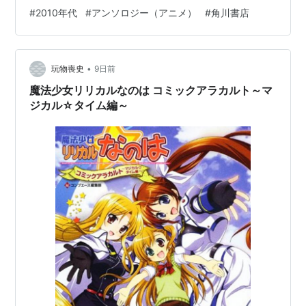
い方/流民V成分/おだまさるユニゾンイン!?/滝乃大祐教会
#
2010年代
#
アンソロジー（アニメ）
#
角川書店
の怪談/ねことうふシスター家出する～The Catcher in
the Lily/月島マコトfeeling world/稀周悠希・黒井みめい
元気一杯！/タマゴルビーInvolving the happiness/貴島煉
•
瓦Welcome to YAGAMI/若林…
玩物喪史
9日前
魔法少女リリカルなのは コミックアラカルト～マ
ジカル☆タイム編～