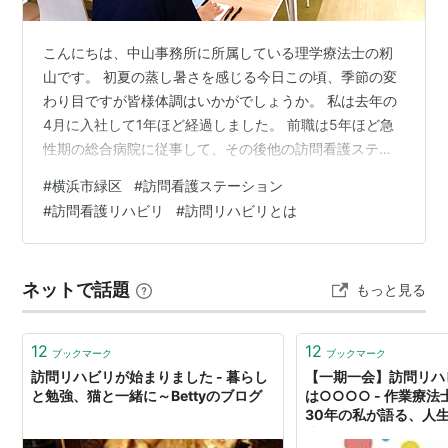
こんにちは、中山事務所に所属している理学療法士の籾
山です。 初夏の蒸し暑さを感じる今日この頃、季節の変
わり目ですが皆様体調はいかがでしょうか。 私は去年の
4月に入社して1年ほど経過しました。 前職は5年ほど急
性期の総合病院に従事して、その後他の訪問看護ステー
ションで3年ほど働いたのちに入社しました。 訪問での
#
横浜市緑区
#
訪問看護ステーション
リハビリは従事したことがない方にとっては不安が強い
#
訪問看護リハビリ
#
訪問リハビリとは
と思います。1人で訪問して何かあった際にどうしたら良
いかは、入社したスタッフも共通して抱える不安になり
ます。 その点、弊社は連絡体制をしっかりマニュアル化
ネットで話題
もっと見る
しており、何かあった際も連絡相談ができる体制が整っ
ており、不安感なくお仕事に従事できる…
12
12
ブックマーク
ブックマーク
訪問リハビリが始まりました - 暮らし
【一期一会】訪問リハ
と勉強、猫と一緒に～Bettyのブログ
は○○○○ - 作業療
30年の私が語る、人
法。