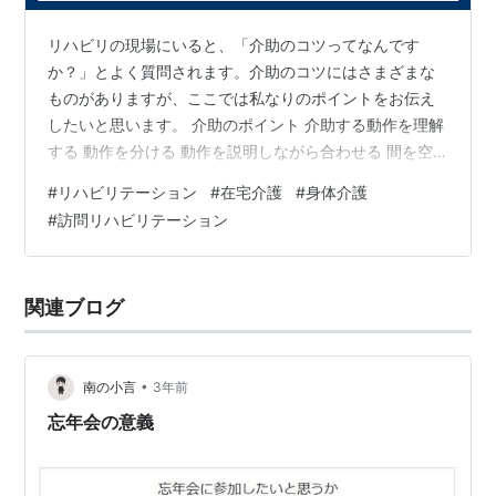
リハビリの現場にいると、「介助のコツってなんです
か？」とよく質問されます。介助のコツにはさまざまな
ものがありますが、ここでは私なりのポイントをお伝え
したいと思います。 介助のポイント 介助する動作を理解
する 動作を分ける 動作を説明しながら合わせる 間を空
ける 急がない 難しいと思ったらやり直す これらを順に
#
リハビリテーション
#
在宅介護
#
身体介護
説明しますね。 1. 介助する動作を理解する 介助で最も大
#
訪問リハビリテーション
事なことは、介助する動作を理解することです。突然
「どうやるんだっけ？」と焦ることもあるかもしれませ
んが、日常生活で無意識に行っている動作ばかりです。
関連ブログ
実際に介助を行うときには、健康なときの動きをイメー
ジするのではなく、熱が出てフラフラ…
•
南の小言
3年前
忘年会の意義