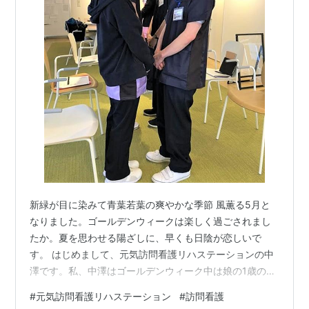
新緑が目に染みて青葉若葉の爽やかな季節 風薫る5月と
なりました。ゴールデンウィークは楽しく過ごされまし
たか。夏を思わせる陽ざしに、早くも日陰が恋しいで
す。 はじめまして、元気訪問看護リハステーションの中
澤です。私、中澤はゴールデンウィーク中は娘の1歳のお
誕生日お祝いをしました。やっと歩くようになりまし
#
元気訪問看護リハステーション
#
訪問看護
た。早く外で沢山遊ばせたいですが、日差しも強くな