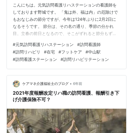
こんにちは。元気訪問看護リハステーションの看護師を
しております野城です。 「鬼は外、福は内」の厄除けで
もおなじみの節分ですが、今年は124年ぶりに2月2日に
なるそうです。 節分は、その名の通り、季節の分かれ
目。立春の前日となるので、そこがずれると節分もずれ
るそうです。ぜひ、今年の節分も豆まきをして、厄除け
#
元気訪問看護リハステーション
#
訪問看護師
をしていきましょう！！ さて、皆様はシャボンラッピン
#
訪問リハビリ
#
在宅
#
フットケア
#
中山駅
グをご存じでしょうか。 弊社では、在宅で生活されてい
#
訪問看護ステーション
#
訪問リハビリテーション
るご活用者様を対象に、フットケアの一環として、足の
汚れをたっぷりの泡で洗い、保湿材で保護をするシャボ
ンラッピングを取り入れております。 お湯でたっぷりの
泡を作っていきます。 （1月から仲間入…
•
ケアマネ介護福祉士のブログ
6年前
2021年度報酬改定リハ職の訪問看護、報酬引き下
げ介護保険不可？