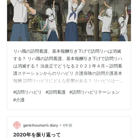
リハ職の訪問看護、基本報酬引き下げで訪問リハは消滅
する？ リハ職の訪問看護、基本報酬引き下げで訪問リハ
は消滅する？ 法改正でどうなる２０２１年４月～訪問看
護ステーションからのリハビリ 介護保険の訪問介護基本
報酬 訪問リハビリにどんな影響がある？ リハビリは一年
で終わりと強制終了させられる？ 訪問リハビリの頻回訪
#
訪問リハビリ
#
訪問看護
#
訪問リハビリテーション
問は絶対に許さない。 ステーションの看護職員比率は？
#
介護
長期的にリハビリを受けたい人はどうすればいいの？ 病
院リハビリを使う？ 通所リハビリを使う 自費での訪問リ
ハビリテーションを使えば問題はない ケアマネ介護福祉
士的に今回の訪問看護ステーションによる訪問リハビリ
•
genkihoumon’s diary
6年前
テーションの大幅減収入をど…
2020年を振り返って