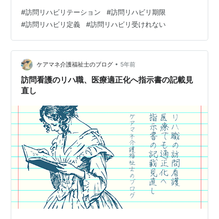
障がい者が自宅や施設で生活している環境に出向いて、
#
訪問リハビリテーション
#
訪問リハビリ期限
機能回復や生活の質の向上を目指すリハビリテーション
#
訪問リハビリ定義
#
訪問リハビリ受けれない
サービスです。 これは、要介護や要支援の状態にある
人々が、病院やリハビリ施設に通院することが困難な場
合や、自宅での生活継続を希望する場合に利用されま
す。訪問リハビリは、個々のニーズや状況に応じた適切
•
ケアマネ介護福祉士のブログ
5年前
なリハビリプログラムを提供し、身体機能の回復…
訪問看護のリハ職、医療適正化へ指示書の記載見
直し