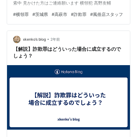
索中 見かけた方はご連絡願います 横領犯 高野友輔
#
横領罪
#
茨城県
#
高萩市
#
詐欺罪
#
風俗店スタッフ
•
xkenko’s blog
2年前
【解説】詐欺罪はどういった場合に成立するので
しょう？