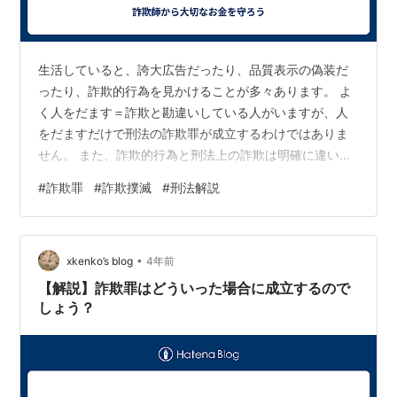
生活していると、誇大広告だったり、品質表示の偽装だ
ったり、詐欺的行為を見かけることが多々あります。 よ
く人をだます＝詐欺と勘違いしている人がいますが、人
をだますだけで刑法の詐欺罪が成立するわけではありま
せん。 また、詐欺的行為と刑法上の詐欺は明確に違いま
す。 刑法上の詐欺罪が適用できる範囲が狭いため、特商
#
詐欺罪
#
詐欺撲滅
#
刑法解説
法だったり出資法だったり、金商法だったりで詐欺的行
為を取り締まったりしているのです。 そこで、今日は刑
法上の詐欺罪について改めて勉強しましょう。 そもそ
•
も、詐欺罪とは？ 詐欺罪は、刑法第246条で規定されて
xkenko’s blog
4年前
います。 刑法第246条第1項 人を欺いて財物を交付させ
【解説】詐欺罪はどういった場合に成立するので
た者は、10年以下の懲役に処する…
しょう？