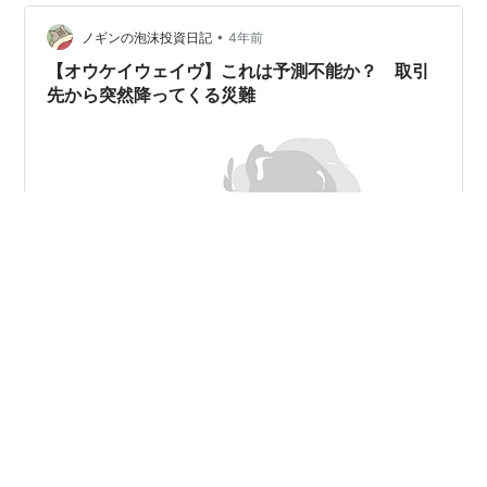
うこととなった。 誤送金はほかの自治体でも何度か発生
•
しており，近いところでは，2020年に大阪府寝屋川市で
ノギンの泡沫投資日記
4年前
「特別定額給付金」10万円を993世帯・2196人に2度振
【オウケイウェイヴ】これは予測不能か？ 取引
り込んだ。市は振…
先から突然降ってくる災難
株式会社オウケイウェイヴ（3808）は、Q&Aサイト
「OKWAVE」を運営する会社。上場していることを知り
ませんでしたが、適時開示にただごとならぬ件名が見え
て、つい見てみると。www.nikkei.com 事実関係を確認