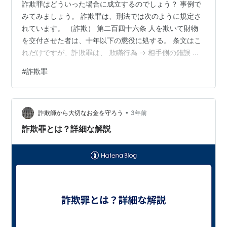
詐欺罪はどういった場合に成立するのでしょう？ 事例で
みてみましょう。 詐欺罪は、刑法では次のように規定さ
れています。 （詐欺） 第二百四十六条 人を欺いて財物
を交付させた者は、十年以下の懲役に処する。 条文はこ
れだけですが、詐欺罪は、 欺瞞行為 → 相手側の錯誤 →
財産的処分行為 → 財物の任意交付 が成立しないといけま
#
詐欺罪
せん。 実際に事例を見てみないとわかりませんよね。 そ
こで、次に具体例を挙げますので、考えてみてくださ
い。 １：Aさんは、Bさんから借りたカメラを自分のもの
•
にするため、そのカメラは盗まれたという嘘をついて、
詐欺師から大切なお金を守ろう
3年前
自分のものにしてしまった。 → Aさんは、既にカメラを
詐欺罪とは？詳細な解説
持っており、交付…