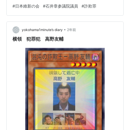
市）です。特捜部は資料を押収し、関係者から事情を聴
#
日本維新の会
#
石井章参議院議員
#
詐欺罪
取して事件の詳細を調べています。詐取されたとされる
金額は約800万円とみられています。 日本維新の会の吉
村洋文共同代表（大阪府知事）はこの件について陳謝
•
し、「厳しく対処する」と述べています。 石井議員は何
yokohama1minute’s diary
2年前
をした疑いがあるのか？ 石井議員は、実際には勤務して
横領 犯罪犯 高野友輔
いない人物を「公設秘書」として国に届…