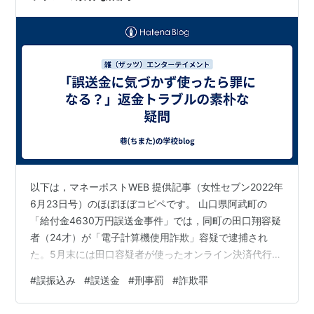
以下は，マネーポストWEB 提供記事（女性セブン2022年
6月23日号）のほぼほぼコピペです。 山口県阿武町の
「給付金4630万円誤送金事件」では，同町の田口翔容疑
者（24才）が「電子計算機使用詐欺」容疑で逮捕され
た。5月末には田口容疑者が使ったオンライン決済代行業
者3社から返還され，町は誤送金の約9割にあたる約
#
誤振込み
#
誤送金
#
刑事罰
#
詐欺罪
4300万円を確保したという。この騒動により町長は3か
月間50％の減給，副町長や出納室長にも減給の処分を行