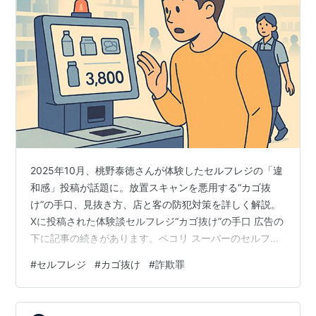
2025年10月、桃野泰徳さんが体験したセルフレジの「違
和感」投稿が話題に。放置スキャンを悪用する“カゴ抜
け”の手口、見抜き方、店と客の防犯対策を詳しく解説。
Xに投稿された体験談セルフレジ“カゴ抜け”の手口 広告の
下に記事の続きがあります。ペコリ スーパーのセルフレ
ジに並び、商品をスキャンしようとした瞬間、画面に映
#
セルフレジ
#
カゴ抜け
#
詐欺罪
った金額に違和感を覚えた――。2025年10月、X（旧
Twitter）に投稿された桃野泰徳さんの体験談が注目を集
めている。すでに他人の商品がスキャンされたまま放置