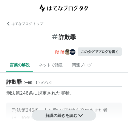
はてなブログ トップ
詐欺罪
このタグでブログを書く
言葉の解説
ネットで話題
関連ブログ
詐欺罪
(
一般
)
【
さぎざい
】
刑法第246条に規定された罪状。
刑法第246条 人を欺いて財物を交付させた者
解説の続きを読む
は、10年以下の懲役に処する。
2 前項の方法により、財産上不法の利益を得、又