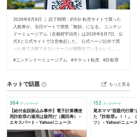
2026年8月8日 ｜ 読了時間：約5分 転売サイトで買った
入館券が、当日ゲートで突然「無効」になる。 ニンテン
ドーミュージアム（京都府宇治市）は2026年8月7日、公
式Xと公式サイトで注意喚起した。 公式ページ以外で買
った券で入館できないケースが複数出ているという。 開
館から約1年10か月で累計来館者は 100万人 を超え、抽
#
ニンテンドーミュージアム
#
チケット転売
#
詐欺罪
選でも入りにくい人気が続く。 転売を禁じる法律がある
のに、公式がちらつかせたのはなぜ「詐欺罪」だったの
か。 この記事でわかること ニンテンドーミュージアムの
ネットで話題
もっと見る
転売チケットは無効 転売券が入館ゲートで弾かれる仕組
み 転売禁止法ではなく詐欺罪が示された理由 正規チケッ
トは抽選…
364
152
ブックマーク
ブックマーク
【給付金誤振込み事件】電子計算機使
尾木ママ“宿題代行業
用詐欺罪の適用は疑問だ（園田寿） -
た『詐欺罪』！！」 
エキスパート - Yahoo!ニュース
ツ） - Yahoo!ニュー