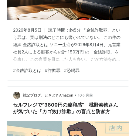
2026年8月5日 ｜ 読了時間：約5分 「金銭詐取罪」とい
う罪は、実は刑法のどこにも書かれていない。 この件の
経緯 金銭詐取とは ソニー生命が2026年8月4日、元営業
社員2人による顧客からの計 150万円 の「金銭詐取」を
公表し、この言葉を目にした人も多い。 だが六法をめく
っても、「金銭詐取罪」という条文は見つからない。 そ
#
金銭詐取とは
#
詐欺罪
#
恐喝罪
の正体は 詐欺罪 （刑法246条）か 恐喝罪 （刑法249
条）などで、もし詐取されたら、まず警察と振込先の金
融機関に連絡し、振り込め詐欺救済法で一部が戻る可能
•
性がある。 では、あなたがお金をだまし取られたとき、
雑記ブログ、ときどきAmazon
10ヶ月前
それは何罪で、お金は本当に戻るのか。 この記事でわか
セルフレジで“3800円の違和感” 桃野泰徳さん
ること …
が気づいた「カゴ抜け詐欺」の盲点と防ぎ方