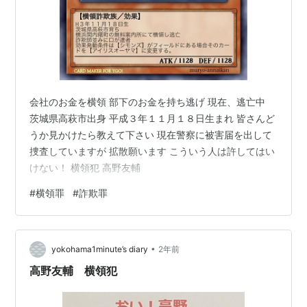
会社のお金を横領 部下のお金を持ち逃げ 現在、逃亡中
茨城県高萩市出身 平成３年１１月１８日生まれ 皆さんど
うか見かけたら教えて下さい 現在警察に被害届を出して
捜査していますが 拡散願います こういう人は許してはい
けない！ 横領犯 高野友輔
#
横領罪
#
詐欺罪
•
yokohama1minute’s diary
2年前
高野友輔 横領犯