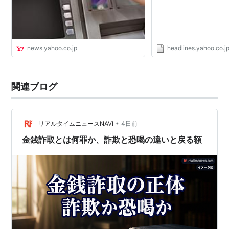
news.yahoo.co.jp
headlines.yahoo.co.j
関連ブログ
•
リアルタイムニュースNAVI
4日前
金銭詐取とは何罪か、詐欺と恐喝の違いと戻る額