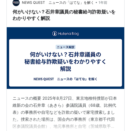
•
されたレジ画面。気づかず操作を続ければ、支払いをし
NEWS QUEST ニュースの「はてな」を解く
1年前
ていない他人の買い物分を抱えたまま退店してしまう可
何がいけない？石井章議員の秘書給与詐欺疑いを
能性がある。この投稿…
わかりやすく解説
ニュースの概要 2025年8月27日、東京地検特捜部が日本
維新の会の石井章（あきら）参議院議員（68歳、比例代
表）の事務所や自宅などを詐欺の疑いで家宅捜索しまし
た。捜索された場所は、国会内の事務所（東京都千代田
区参議院議員会館）、地元事務所と自宅（茨城県取手