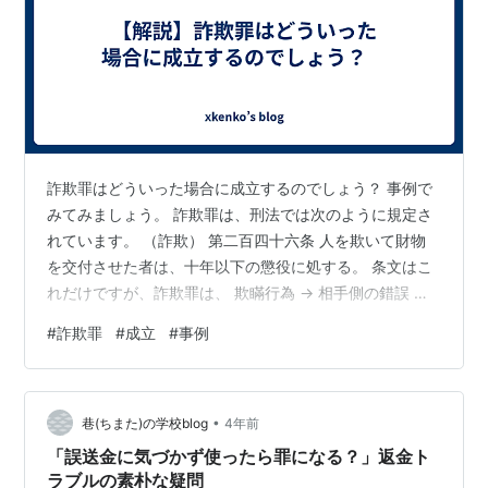
詐欺罪はどういった場合に成立するのでしょう？ 事例で
みてみましょう。 詐欺罪は、刑法では次のように規定さ
れています。 （詐欺） 第二百四十六条 人を欺いて財物
を交付させた者は、十年以下の懲役に処する。 条文はこ
れだけですが、詐欺罪は、 欺瞞行為 → 相手側の錯誤 →
財産的処分行為 → 財物の任意交付 が成立しないといけま
#
詐欺罪
#
成立
#
事例
せん。 実際に事例を見てみないとわかりませんよね。 そ
こで、次に具体例を挙げますので、考えてみてくださ
い。 １：Aさんは、Bさんから借りたカメラを自分のもの
•
にするため、そのカメラは盗まれたという嘘をついて、
巷(ちまた)の学校blog
4年前
自分のものにしてしまった。 → Aさんは、既にカメラを
「誤送金に気づかず使ったら罪になる？」返金ト
持っており、交付…
ラブルの素朴な疑問