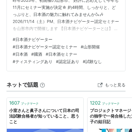
昨年2025年、初開催の山形市、 好評にお応えして今年も
11月にセミナー実施が決定☆ 約4時間、しっかりと、ど
っぷりと、日本酒の魅力に触れてみませんか🍶🎶
2026/11/14（土）PM、日本酒ナビゲーター認定セミナー
を山形市内で開催します 【日本酒ナビゲーターとは】 ■
セミナー概要 ■お申込みフォーム ■申込締切 ■キャンセ
#
日本酒ナビゲーター
ル規定 ■留意事項 ■セミナー開催履歴 ■問い合わせ先
#
日本酒ナビゲーター認定セミナー
#
山形開催
今後の開催日程決定の通知ご希望の方はこちら↓↓へご
#
日本酒
#
國酒
#
日本酒セミナー
登録ください。 ■お申込みフォーム 2026/11/14【日本酒
#
ティスティングあり
#
認定証あり
#
試験なし
ナビゲーター】認定セミナー申込フォーム＊山形県山形
市開催 docs.google.com 受講料のお支…
ネットで話題
もっと見る
1607
1202
ブックマーク
ブックマーク
小室さんと眞子さんについて日本の司
プロジェクトマネージ
法試験合格者が知っていること、思う
の独学で一発合格した方
こと
子の姑日記