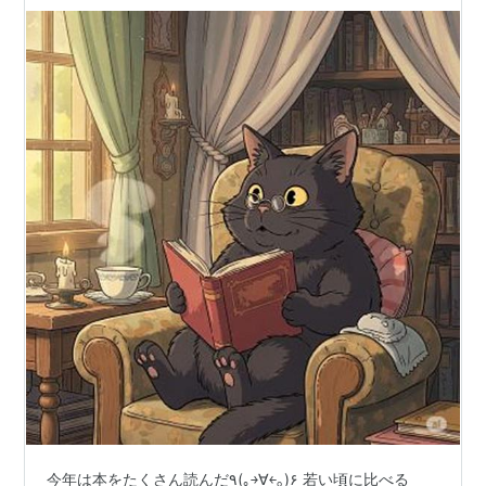
今年は本をたくさん読んだ٩(｡￫∀￩｡)۶ 若い頃に比べる