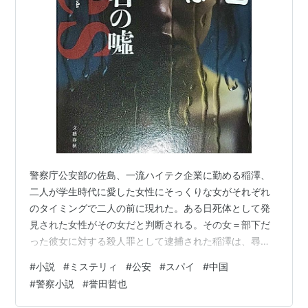
警察庁公安部の佐島、一流ハイテク企業に勤める稲澤、
二人が学生時代に愛した女性にそっくりな女がそれぞれ
のタイミングで二人の前に現れた。ある日死体として発
見された女性がその女だと判断される。その女＝部下だ
った彼女に対する殺人罪として逮捕された稲澤は、尋問
を公安に居る佐島にして欲しいと、彼以外には一切しゃ
#
小説
#
ミステリィ
#
公安
#
スパイ
#
中国
べらないと言う。稲澤は佐島に自分は犯人ではない、そ
#
警察小説
#
誉田哲也
してあの女は日本籍を装っていたが実は中国のスパイで
自分達が開発中のシステムを狙っていたと。加えて彼女