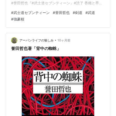
#誉田哲也『#武士道セブンティーン』#読了 香織と早苗
がそれぞれ別の場所で互いを思いながら困難に立ち向か
#
武士道セブンティーン
#
誉田哲也
#
剣道
#
武道
っていく姿に感動した。武道とスポーツの違い。武士道
#
強豪校
とはなんなのか。 前作に続き、剣道の世界の深さを知れ
る作品。 読書系グループ参加中！クリックしていただけ
るとあめ玉が喜びます( ´艸｀)ランキング参加中 医療ラン
キング参加中Think<書くことは考えること>ランキング参
•
アーバンライフの愉しみ
10ヶ月前
加…
誉田哲也著「背中の蜘蛛」