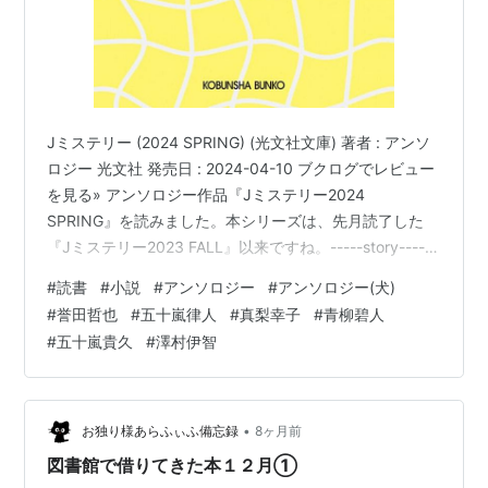
Jミステリー (2024 SPRING) (光文社文庫) 著者 : アンソ
ロジー 光文社 発売日 : 2024-04-10 ブクログでレビュー
を見る» アンソロジー作品『Jミステリー2024
SPRING』を読みました。本シリーズは、先月読了した
『Jミステリー2023 FALL』以来ですね。-----story------
-------ミステリー界の最前線で活躍する作家陣による、
#
読書
#
小説
#
アンソロジー
#
アンソロジー(犬)
全編書き下ろしの超豪華アンソロジー「Jミステリー」。
#
誉田哲也
#
五十嵐律人
#
真梨幸子
#
青柳碧人
第５弾も誰もがよく知るあの作家たちが競演！ これを読
#
五十嵐貴久
#
澤村伊智
まずして日本ミステリーを語ることなかれ。『Jミステリ
ー2024 SPRING』登場。 姫川玲子シリーズが圧倒的な
人…
•
お独り様あらふぃふ備忘録
8ヶ月前
図書館で借りてきた本１２月①