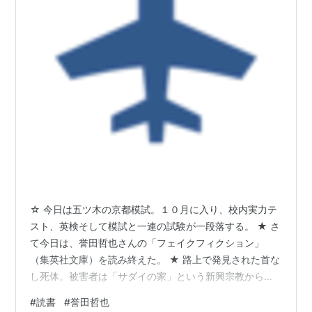
☆ 今日は五ツ木の京都模試。１０月に入り、校内実力テ
スト、英検そして模試と一連の試験が一段落する。 ★ さ
て今日は、誉田哲也さんの「フェイクフィクション」
（集英社文庫）を読み終えた。 ★ 路上で発見された首な
し死体。被害者は「サダイの家」という新興宗教からの
脱会を援助していた弁護士だった。 ★ 犯罪に宗教団体が
#
読書
#
誉田哲也
絡んでいるのか。教団の触手は警察組織にも。 ★ 一方、