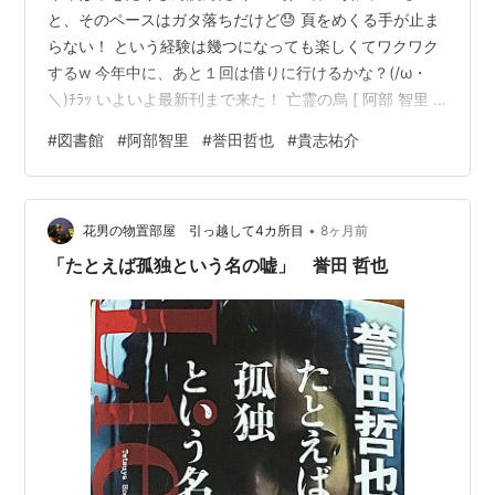
と、そのペースはガタ落ちだけど😓 頁をめくる手が止ま
らない！ という経験は幾つになっても楽しくてワクワク
するw 今年中に、あと１回は借りに行けるかな？(/ω・
＼)ﾁﾗｯ いよいよ最新刊まで来た！ 亡霊の烏 [ 阿部 智里 ]
楽天で購入 阿部智里さんの「八咫烏シリーズ」 既刊本が
#
図書館
#
阿部智里
#
誉田哲也
#
貴志祐介
１３冊もある😻 とワクワクしたのは最近だった気がする
のにっ 気付けば、最新刊まで辿り着いてしまいました。
それだけ面白くハマった証拠なんだけど 正直………何だ
•
か想像していたシリーズ展開と違ったわwww もっと治世
花男の物置部屋 引っ越して4カ所目
8ヶ月前
時代を濃く描いていくかと思いきや😓 あっという間に…
「たとえば孤独という名の嘘」 誉田 哲也