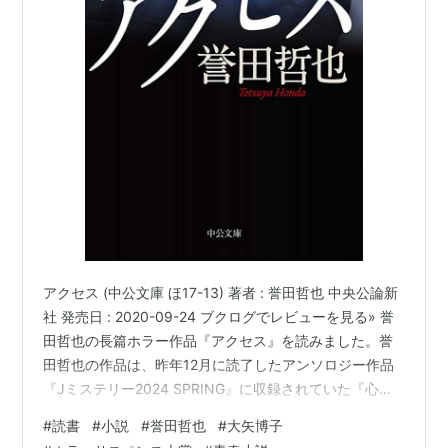
アクセス (中公文庫 ほ17-13) 著者 : 誉田哲也 中央公論新
社 発売日 : 2020-09-24 ブクログでレビューを見る» 誉
田哲也の長篇ホラー作品『アクセス』を読みました。誉
田哲也の作品は、昨年12月に読了したアンソロジー作品
『Jミステリー2024 SPRING』に収録されていた『心の
お話』以来ですね。-----story-------------高校生たちに
#
読書
#
小説
#
誉田哲也
#
大矢博子
襲いかかる殺人の連鎖。仮想現実を支配する「極限の悪