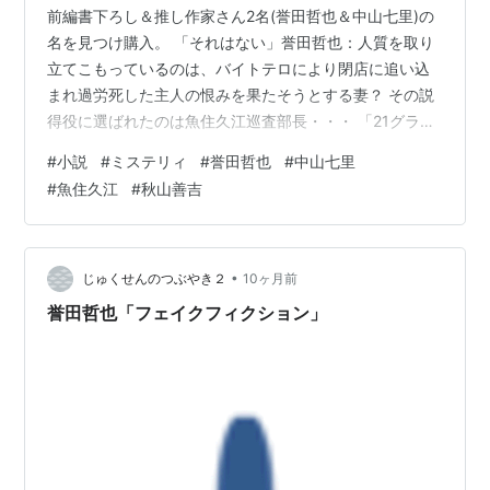
前編書下ろし＆推し作家さん2名(誉田哲也＆中山七里)の
名を見つけ購入。 「それはない」誉田哲也：人質を取り
立てこもっているのは、バイトテロにより閉店に追い込
まれ過労死した主人の恨みを果たそうとする妻？ その説
得役に選ばれたのは魚住久江巡査部長・・・ 「21グラ
ム」葉真中顕：アパートでの殺人の通報、犯人も被害者
#
小説
#
ミステリィ
#
誉田哲也
#
中山七里
も同じサークルのメンバー。何故それを知り通報できた
#
魚住久江
#
秋山善吉
のか？推理と言えば推理だが私には子供の頃から特殊な
能力があり・・・ 「キアッソスキーム」真梨幸子：次々
不幸に見舞われるご近所さん。原因たる定年後の初期高
齢者あたりをカモに定め、悪徳な不動産売買から未必の
•
じゅくせんのつぶやき２
10ヶ月前
保険金殺人まで手掛ける悪徳企業に復讐を…
誉田哲也「フェイクフィクション」