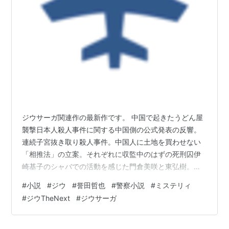
ジウサーガ関連作の最新作です。 中国で起きたうどん屋
襲撃日本人殺人事件に関する中国側の公式発表の反響。
連続子宮抜き取り殺人事件。中国人に土地を買わせない
「相推法」の立案。それぞれに収監中のはずの死刑囚伊
崎基子のシャバでの活動を感じた門倉美咲と東弘樹。そ
して何者かに荒らされた東の住処。粛々と活動を続ける
#
小説
#
ジウ
#
誉田哲也
#
警察小説
#
ミステリィ
NWOと基子に因縁を持つテン。今日本は有事であ
#
ジウTheNext
#
ジウサーガ
る・・・そんなですか？ マグマの様にぐつぐつと煮えた
ぎる状況を緻密に描いた先につながるシリーズ中間作と
言う位置づけでしょうか。単独作品としては成立してな