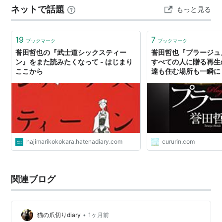
ネットで話題
もっと見る
いですねｗ いや途中で、残が減っていく過程で今回はつ
なぎかと認知しましたが、それでもワクワクドキドキ…
19
7
ブックマーク
ブックマーク
誉田哲也の『武士道シックスティー
誉田哲也『プラージュ
ン』をまた読みたくなって - はじまり
すべての人に贈る再生
ここから
達も住む場所も一瞬に
が見つけたのは、「家
交代制、仕切りはカー
し美味しい食事付き」
だった。住人達はなんだ
hajimarikokokara.hatenadiary.com
cururin.com
関連ブログ
•
猫の爪切りdiary
1ヶ月前