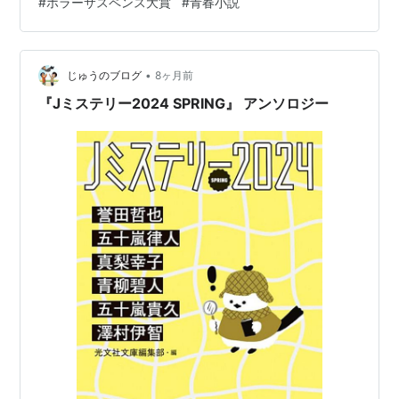
#
ホラーサスペンス大賞
#
青春小説
意」を相手に、壮絶な戦いが始まる！ 著者のダークサイ
ドの原点！親友の自殺は自分のせい。悲しみに暮れる可
奈子の携帯が着信した。悪意に満ちた声が言う、「お前
が殺したんだよ」と――。…
•
じゅうのブログ
8ヶ月前
『Jミステリー2024 SPRING』 アンソロジー