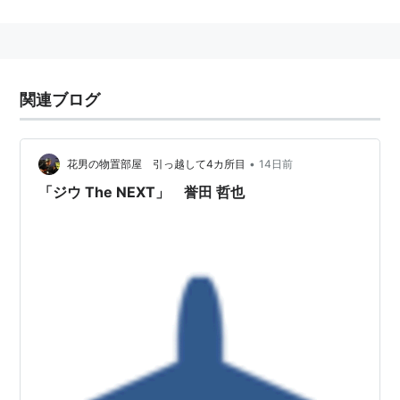
関連ブログ
•
花男の物置部屋 引っ越して4カ所目
14日前
「ジウ The NEXT」 誉田 哲也