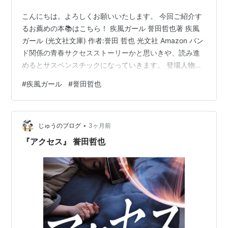
こんにちは。よろしくお願いいたします。 今回ご紹介す
るお薦めの本📚はこちら！ 疾風ガール 誉田哲也著 疾風
ガール (光文社文庫) 作者:誉田 哲也 光文社 Amazon バン
ド関係の青春サクセスストーリーかと思いきや、読み進
めるとサスペンスチックになっていきます。 登場人物が
魅力的。イメージが湧きやすいキャラクターが多かっ
#
疾風ガール
#
誉田哲也
た。 自由奔放なロック少女の柏木夏美。ほとんどの人が
認める、とんでもない才能の持ち主のようです。 バンド
内で起こってしまうある事件の真相を追います。 夏美の
•
才能に惚れ込み、所属もしていないのにマネージャーの
じゅうのブログ
3ヶ月前
ようになってしまった芸能事務所に勤めている宮原さん
『アクセス』 誉田哲也
もいいキャラ。 まさ…