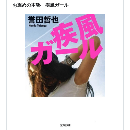
お薦めの本📚 疾風ガール