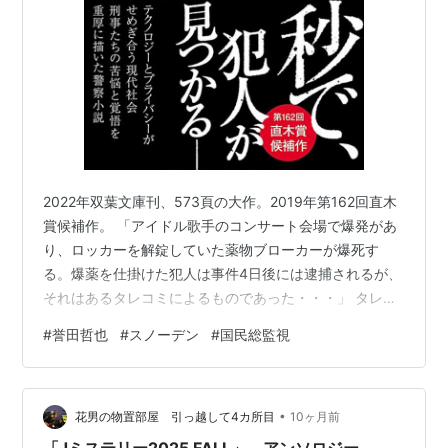
2022年双葉文庫刊、573頁の大作。2019年第162回直木
賞候補作。 「アイドル歌手のコンサート会場で爆発があ
り、ロッカーを解錠していた薬物ブローカーが爆死す
る。爆薬を仕掛けた犯人は事件4日後には逮捕されるが、
それはあるタレコミによるものであった・・・」 タレコ
ミは、その性格から米国発国民総監視ネットワークを操
#
誉田哲也
#
スノーデン
#
国民総監視
作している警察組織の従事者（警察官）によるものと推
認され、爆発犯を追う捜査一課が（別の）警察組織を疑
うというジレンマに陥る。 何とも奇妙な話だが、この憲
•
法違反の「国民総監視」に従事する警察官に心身を病む
花男の物置部屋 引っ越して4カ所目
10ヶ月前
ものが出ても不思議ではない。 表題の「蜘蛛」というの
「Jミステリー2025 FALL」 アンソロジー