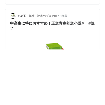
今は製餡所に勤める元キックボクサーの男性が、同じ職
場の女性に惚れる。ところがその女性は「サダイの家」
•
の信者らしい。 ★ 話を聞くと、その教団は詐欺や少女に
あめ玉 福祉・読書のブログ🍬
1年前
わいせつを繰り返す邪淫教団らしい。教祖に服従すべく
中高生に特におすすめ！王道青春剣道小説⚔ #読
違法な薬物も使っているようだ。…
了
ブログを訪問いただきありがとうございます。あめ玉で
す🍬 毎週火曜日は読書や映画。それ以外は医療福祉系の