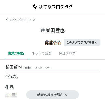
はてなブログ トップ
誉田哲也
このタグでブログを書く
言葉の解説
ネットで話題
関連ブログ
誉田哲也
(
読書
)
【
ほんだてつや
】
小説家。
作品
解説の続きを読む