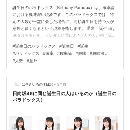
誕生日のパラドックス（Birthday Paradox）は、確率論
における興味深い現象です。このパラドックスでは、特
定の人数が一堂に会した場合に、同じ誕生日を持つ人が
意外と多くなるという現象を指します。 通常、誕生日は
365日あるため、ランダムに選ばれた2人の人が同じ誕生
日を持つ確率は低いと思われるかもしれません。しか
#
誕生日のパラドックス
#
誕生日
#
誕生
し、誕生日のパラドックスでは、比較的小さな人数でも
#
パラドックス
#
確率
#
確率論
#
興味
#
興味深い
同じ誕生日を持つ人が予想以上に現れることがありま
#
人数
#
意外
す。 このパラドックスを説明するために、以下の要素を
考慮します： 確率の集中：人数が増えると、同じ誕生日
を持つ人が出現する確率が高まります。共通点の探索：
誕生日が異なる人同士の組み合…
•
ぱそきいろのIT日記
5年前
日向坂46に同じ誕生日の人はいるのか（誕生日の
パラドックス）