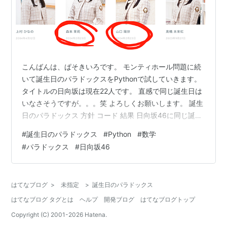
こんばんは、ぱそきいろです。 モンティホール問題に続
いて誕生日のパラドックスをPythonで試していきます。
タイトルの日向坂は現在22人です。 直感で同じ誕生日は
いなさそうですが。。。笑 よろしくお願いします。 誕生
日のパラドックス 方針 コード 結果 日向坂46に同じ誕生
日の人はいるのか まとめ 誕生日のパラドックス 何人集
#
誕生日のパラドックス
#
Python
#
数学
まれば、その中に誕生日が同一の2人（以上）がいる確率
#
パラドックス
#
日向坂46
が、50%を超えるか？ 誕生日のパラドックス -
Wikipedia直感でどれくらいだと思いますか？ 最初聞い
たときは直感で100人くらいと思った気がします。 正解
はてなブログ
>
未指定
>
誕生日のパラドックス
は23人です。 （解説はwikipediaを見てくださ…
はてなブログ タグとは
ヘルプ
開発ブログ
はてなブログトップ
Copyright (C) 2001-
2026
Hatena.