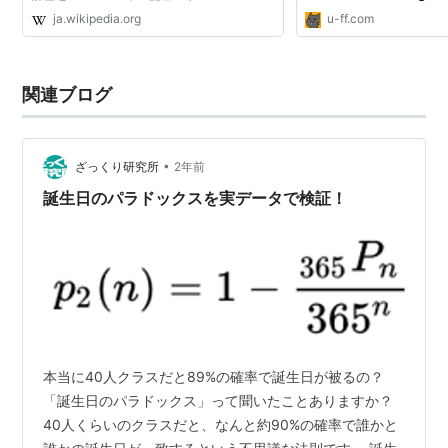
巣原理より、366人（閏日も考えるなら367
ja.wikipedia.org
u-ff.com
人）が集まれば確率は100%となるが、その5
分の1に満たない70人で...
関連ブログ
•
ざっくり研究所
2年前
誕生日のパラドックスを実データで検証！
本当に40人クラスだと89%の確率で誕生日が被るの？
「誕生日のパラドックス」って聞いたことありますか？
40人くらいのクラスだと、なんと約90%の確率で誰かと