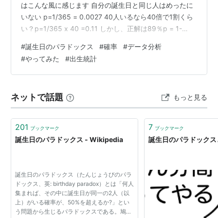
はこんな風に感じます 自分の誕生日と同じ人はめったに
いない p=1/365 = 0.0027 40人いるなら40倍で1割くら
い？p=1/365 x 40 =0.11 しかし、正解は89％p = 1-
PERMUT(365,40)/(36540) 詳しくはこちら ⇒ 誕生日の
#
誕生日のパラドックス
#
確率
#
データ分析
パラドックス - Wikipedia しかし、誕生日は均等ではな
#
やってみた
#
出生統計
いので、この計算は正しくはありません 誕生日の分布
が、季節変動もなく、土日祝日年末年始も変わらず、う
るう年もなく、365日均等に分布しているという同質性
ネットで話題
もっと見る
の仮…
201
7
ブックマーク
ブックマーク
誕生日のパラドックス - Wikipedia
誕生日のパラドックス
誕生日のパラドックス（たんじょうびのパラ
ドックス、英: birthday paradox）とは「何人
集まれば、その中に誕生日が同一の2人（以
上）がいる確率が、50%を超えるか?」とい
う問題から生じるパラドックスである。鳩の