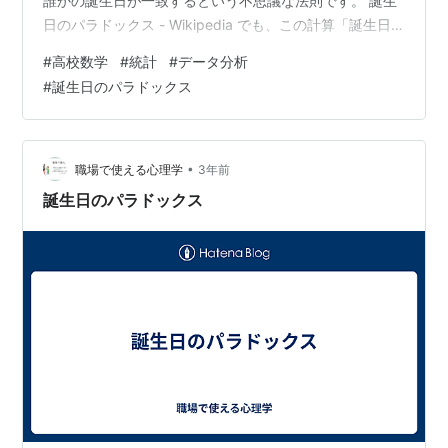
誰かの誕生日が一致するという不思議な法則です。 誕生
日のパラドックス - Wikipedia でも、この計算「誕生日
が1年中均等に分布している」という仮定のもとで行われ
#
高校数学
#
統計
#
データ分析
ているんです。 実際には夏に生まれる赤ちゃんが多かっ
#
誕生日のパラドックス
たり、うるう年があったりしますよね。そこで今回は、
厚生労働省の実際の出生データを使って、本当に理論通
りの確率になるのか検証してみました！ やってみたこと
以下の4つのパターンで誕生日が被る確率をシミュレート
•
職場で使える心理学
3年前
してみました： …
誕生日のパラドックス