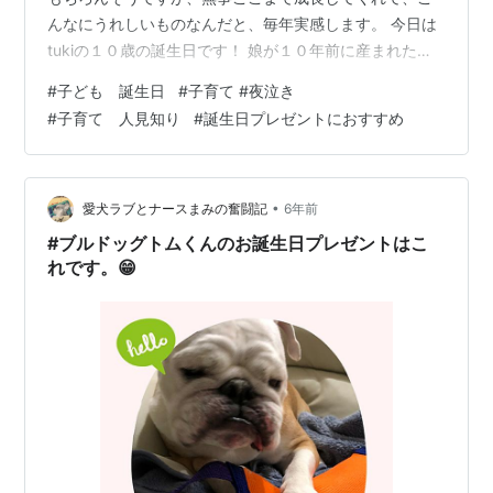
んなにうれしいものなんだと、毎年実感します。 今日は
tukiの１０歳の誕生日です！ 娘が１０年前に産まれた
日、私がお母さんになった日。 何だか泣けてきます。 夜
#
子ども 誕生日
#
子育て #夜泣き
泣き 人見知り 愛情 クイズの答え まとめ 夜泣き 産後退院
#
子育て 人見知り
#
誕生日プレゼントにおすすめ
してから、実家に１か月間世話になっていた間、そのあ
と自分の家に帰ってからも３歳頃まで夜泣きが続きまし
た。 ３０分毎に起きる日がよくあり、夜９時頃から寝か
しつけ、朝５時まで泣いていた日もありました。 母乳よ
•
愛犬ラブとナースまみの奮闘記
6年前
りもミルクの方が腹…
#ブルドッグトムくんのお誕生日プレゼントはこ
れです。😁