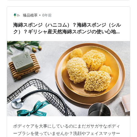
ゃを発見したんです。 同じようなおもちゃを探しまし
た！これです。 中におやつや、タオルなどを入れて遊べ
るらしい・・・。 しかも、間違えて破片を食べてしまっ
•
臻品植萃
6年前
ても💩として排泄されるとのこと。🤔…
海綿スポンジ（ハニコム）？海綿スポンジ（シル
ク）？ギリシャ産天然海綿スポンジの使い心地は
断然に違う！＠FINEHEBRS植物エキス、手作り、
ハーブティー
ボディケアを大事にしているのにまだガサガサなボディ
ーブラシを使っていませんか？洗顔やフェイスマッサー