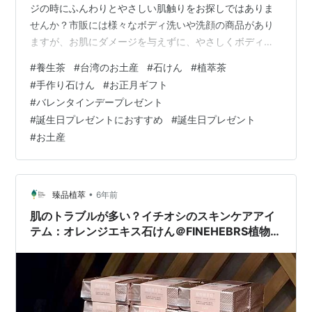
ジの時にふんわりとやさしい肌触りをお探しではありま
せんか？市販には様々なボディ洗いや洗顔の商品があり
ますが、お肌にダメージを与えずに、やさしくボディケ
アしながら入浴されたいのであれば、是非「海綿スポン
#
養生茶
#
台湾のお土産
#
石けん
#
植萃茶
ジ（ハニコム）」をお試し下さい。また、滑らかな肌触
#
手作り石けん
#
お正月ギフト
りで刺激ゼロの洗顔スポンジをお探しの方は、「海綿ス
#
バレンタインデープレゼント
ポンジ（シルク）」がおススメです。ダブルドクターが
#
誕生日プレゼントにおすすめ
#
誕生日プレゼント
立ち上げたブランド「FINEHEBRS」は「植物エキス石け
#
お土産
ん」と「ハーブティー」の2大シリーズを発売する以外に
も、さらに心を込めて慎重に厳選した「ギリ…
•
臻品植萃
6年前
肌のトラブルが多い？イチオシのスキンケアアイ
テム：オレンジエキス石けん＠FINEHEBRS植物エ
キス、手作り、ハーブティー