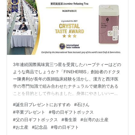
3年連続国際風味賞三つ星を受賞したハーブティーはどの
ような商品でしょうか？「FINEHERBS」創始者のドクタ
ー陳勇利が長年の医師臨床経験を活かし、漢方と西洋医
学の専門知識で組み合わせたナチュラルで健康的である
ことを目的として作られました。身体にやさしいハーブ
や薬草をブレンドしております。ラベンダーハーブティ
#
誕生日プレゼントにおすすめ
#
石けん
ー、体内循環促進ジャスミンティー、植物エキスドクタ
#
卒業プレゼント
#
母の日ギフトボックス
ーティー、両目はっきりクコの実の茶とアメリカニンジ
#
父の日ギフトボックス
#
養生茶
#
台湾のお土産
ンティーなどそれぞれ様々な効能があります。特に「体
#
お土産
#
記念品
#
母の日ギフト
内循環促進ジャスミンティー」は2019年から3年連続で