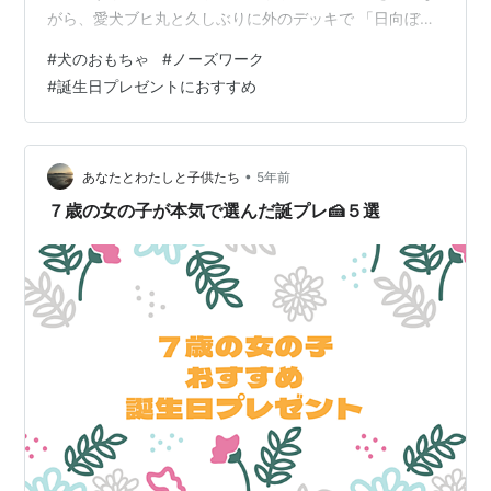
がら、愛犬ブヒ丸と久しぶりに外のデッキで 「日向ぼっ
こ」 をしました。 気温もちょうど良く、風もない今日み
#
犬のおもちゃ
#
ノーズワーク
たいな日は ただゴロゴロするだけで、とっても気持ちが
#
誕生日プレゼントにおすすめ
いい！ コロナになって余計お日さまの有り難さを感じま
した〜。 ゲームや韓国ドラマを見るのも楽しいけど、 隔
離期間が終わって自由になれたら、 今日みたいなお日さ
まの下で釣りやブヒ丸の散歩に行きたいなぁ。 ブヒ丸と
•
あなたとわたしと子供たち
5年前
いえば、4月17日に無事…
７歳の女の子が本気で選んだ誕プレ🍰５選