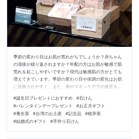
季節の変わり目はお肌が荒れがちでしょうか？赤ちゃん
の湿疹が繰り返されますか？年配の方はお肌が敏感で肌
荒れを起こしやすいですか？現代は敏感肌の方がとても
増えてきています。季節の変わり目や体調の変化はお肌
に反映されやすく、また、薬やスキンケアでの炎症を鎮
める効果は限られています。そこで、外側と内側からの
#
誕生日プレゼントにおすすめ
#
石けん
根本的なケアでお肌を健康に保ちます。 FINEHEBRSの創
#
バレンタインデープレゼント
#
お正月ギフト
始者ドクター陳は医学界で長年活躍しており、漢方薬の
#
養生茶
#
台湾のお土産
#
記念品
#
植萃茶
力で皆の体質を改善したいという思いで、FINEHEBRSを
#
結婚式のギフト
#
手作り石けん
立ち上げ、「ハーブティー」と「植物エキス石けん」の2
大シリーズを発売しました。植物エキス石けんシリーズ
は：植物エキス石けん、パールエ…