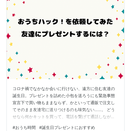
コロナ禍でなかなか会いに行けない、遠方に住む友達の
誕生日。プレゼントを詰めた小包を送ろうにも緊急事態
宣言下で買い物もままならず、かといって通販で注文し
てそのまま友達宅に送りつけるのも味気ない……。 どう
せなら何かキットを買って、電話を繋げて通話しながら
一緒に楽しむのはどうだろう？と「おうち キット」で検
#
おうち時間
#
誕生日プレゼントにおすすめ
索をしている時に見つけたのが、今回紹介する「おうち