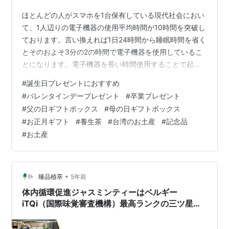
ほとんどの人がスマホを1台保有している現代社会におい
て、1人辺りの電子機器の使用平均時間が10時間を突破し
ております。言い換えれば1日24時間から睡眠時間を省く
とそのおよそ3分の2の時間で電子機器を使用しているこ
とになります。電子機器を長い時間使用することで起き
る疲れ目、またウェブ上の動画が若者や年配者にドライ
#
誕生日プレゼントにおすすめ
アイをもたらす主な原因かもしれません。 現代人がよく
#
バレンタインデープレゼント
#
卒業プレゼント
使用しているスマホやタブレットは、その利便性から小
#
父の日ギフトボックス
#
母の日ギフトボックス
さいモニターを長時間且つ近距離で使いがちです。同じ
#
お正月ギフト
#
養生茶
#
台湾のお土産
#
記念品
ところをずっと見ていると、目の周囲の筋肉が常にピン
#
お土産
トを合わせるため筋肉の緊張状態が続き、目の疲れから
ドライアイなどの症状になります。 今…
•
臻品植萃
5年前
体内循環促進ジャスミンティーはベルギー
iTQi（国際味覚審査機構）最高ランクの三ツ星を
三年連続で受賞@FINEHERBS植物エキス、ハーブ
ティー、風味絶好賞