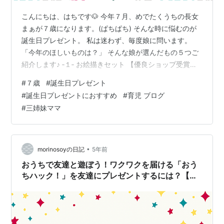
こんにちは、はちです🐶 今年７月、めでたくうちの長女
まぁが７歳になります。(ぱちぱち) そんな時に悩むのが
誕生日プレゼント。 私は迷わず、毎度娘に問います。
「今年のほしいものは？」 そんな娘が選んだもの５つご
紹介します♪ ‐１‐ お絵描きセット 【優良ショップ受賞】
文房具 色鉛筆 クレヨン お絵かきセット 知育玩具 お絵描
#
７歳
#
誕生日プレゼント
きセット お絵描き お絵かき アートセット セット 24色
#
誕生日プレゼントにおすすめ
#
育児 ブログ
誕生日 プレゼント 誕生日プレゼント ギフト 3歳 4歳 5歳
#
三姉妹ママ
6歳 男の子 女の子 子供 キッズ 小学生 入学祝い 入園祝い
卒園 記念 卒園祝い価格：3980円（税込、送料無料)
(2021/7/17時点) …
•
morinosoyの日記
5年前
おうちで友達と遊ぼう！ワクワクを届ける「おう
ちハック！」を友達にプレゼントするには？【口
コミ】