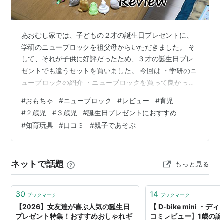
あおむし家では、子どもの２才の誕生日プレゼントに、
学研のニューブロックを祖父母からいただきました。 そ
して、それが子供に好評だったため、３才の誕生日プレ
ゼントでも違うセットを買いました。 今回は ・学研のニ
ューブロックの紹介 ・ニューブロックを買って良かった
理由 ・ニューブロックのイマイチな点 ・ニューブロック
#
おもちゃ
#
ニューブロック
#
レビュー
#
育児
の楽しい遊び方３選 を紹介します。 学研のニューブロッ
#
２歳児
#
３歳児
#
誕生日プレゼントにおすすめ
クとは ニューブロックを買って良かった理由 １．創造力
#
知育玩具
#
口コミ
#
親子であそぶ
をはぐくみ、何でも作れる ２．幼児～小学校まで永く遊
べる ３．小さな子どもが遊んでも危なくない ４．子ども
と一緒に大人も熱中できる ニューブロックのイマイチな
ネットで話題
もっと見る
点 １．散らかる ２．…
30
14
ブックマーク
ブックマーク
【2026】女友達が喜ぶ人気の誕生日
【 D-bike mini 
プレゼント特集！おすすめおしゃれギ
コミレビュー】1歳の