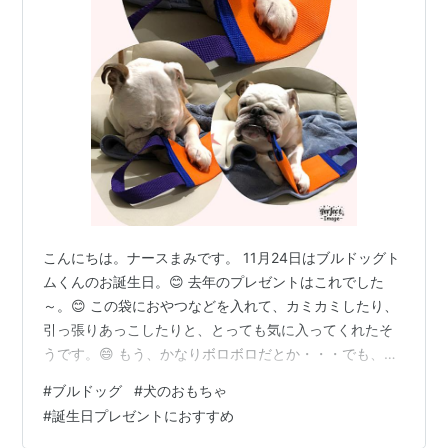
こんにちは。ナースまみです。 11月24日はブルドッグト
ムくんのお誕生日。😊 去年のプレゼントはこれでした
～。😊 この袋におやつなどを入れて、カミカミしたり、
引っ張りあっこしたりと、とっても気に入ってくれたそ
うです。😄 もう、かなりボロボロだとか・・・でも、嬉
しい限りですよ～。😂 そんでもって、今年のプレゼント
#
ブルドッグ
#
犬のおもちゃ
は何にしようかと考えてた所、偶然インスタグラムでフ
#
誕生日プレゼントにおすすめ
ォローしていたブルドッグの女の子が遊んでいるおもち