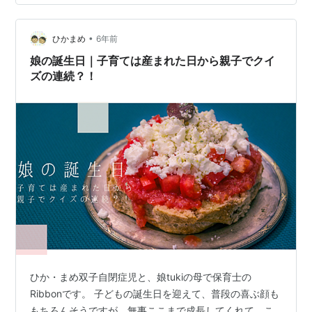
ベルギーiTQi（国際味覚審査機構）最高ランク三つ星を
獲得し、Crystal Tast…
•
ひかまめ
6年前
娘の誕生日｜子育ては産まれた日から親子でクイ
ズの連続？！
ひか・まめ双子自閉症児と、娘tukiの母で保育士の
Ribbonです。 子どもの誕生日を迎えて、普段の喜ぶ顔も
もちろんそうですが、無事ここまで成長してくれて、こ