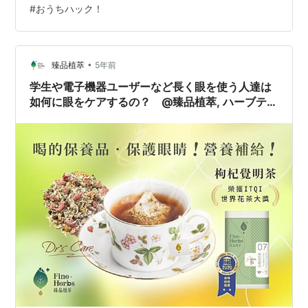
#
おうちハック！
ハック！」という体験キットをサプライズでおうちに届
けてくれるサービス。 ouchihack.com この記事では、
「おうちハック！」サービスを友達にプレゼントする方
法と、実際に届いたキットを紹介しようと思います。
•
臻品植萃
5年前
「おうちハック！」とは？ 友達に…
学生や電子機器ユーザーなど長く眼を使う人達は
如何に眼をケアするの？ @臻品植萃, ハーブティ
ー, 養生茶