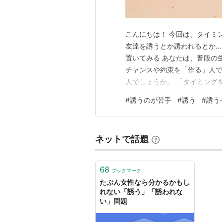
こんにちは！ 今回は、タイミ
友達を誘うとか誘われるとか…
置いてみる あなたは、普段の
チャンスや約束を「作る」人で
人でしょうか。 「タイミング
ことです。 誰かと飲みに行き
#
誘うのが苦手
#
誘う
#
誘う
かける。 大げさかもしれませ
ね。 一方で、「タイミングを
ネットで話題
68
ブックマーク
たぶん女性なら分かるかもし
れない「誘う」「誘われな
い」問題