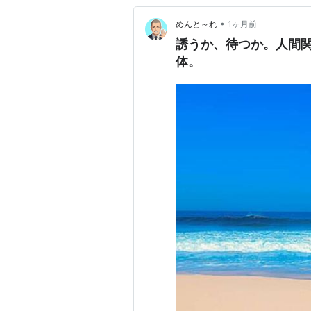
•
めんと～れ
1ヶ月前
誘うか、待つか。人間
体。