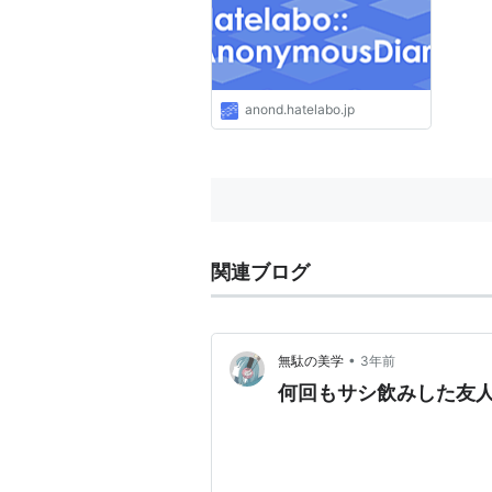
anond.hatelabo.jp
関連ブログ
•
無駄の美学
3年前
何回もサシ飲みした友人