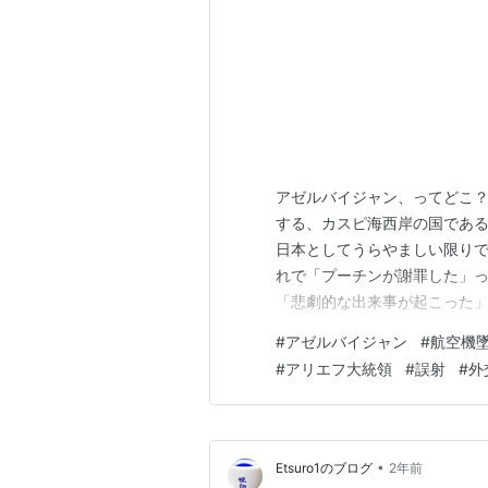
アゼルバイジャン、ってどこ
する、カスピ海西岸の国であ
日本としてうらやましい限りで
れで「プーチンが謝罪した」
「悲劇的な出来事が起こった
だ。しかし、「謝罪した」とい
#
アゼルバイジャン
#
航空機
人もの犠牲者を出してしまっ
#
アリエフ大統領
#
誤射
#
外
でも言ったか？ この新聞記事
•
Etsuro1のブログ
2年前