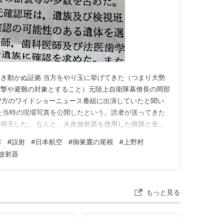
き動かぬ証拠 当方をやり玉に挙げてきた（つまり大勢
攻撃や避難の対象とすること）元陸上自衛隊幕僚長の岡部
夕方のワイドショーニュース番組に出演していたと聞い
た当時の現場写真を公開したという。読者が送ってきた
仰天した。 なんと、火炎放射器を使用した痕跡と全く
や燃料の専門家や研究者たちも同様にびっくりして連絡を
隊
#
誤射
#
日本航空
#
御巣鷹の尾根
#
上野村
を説明する。 自衛隊撮影の現場写真には、真っ暗闇の中
放射器
ている炎がくっきりと映っ…
もっと見る