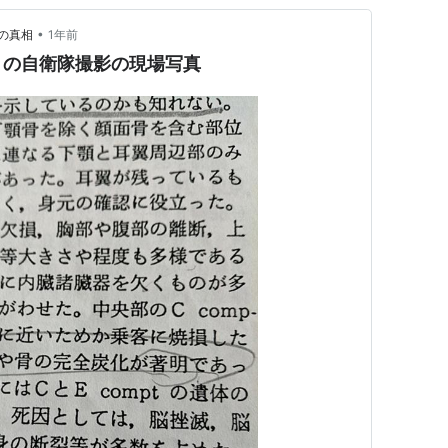
•
落の真相
1年前
きの自衛隊撮影の現場写真