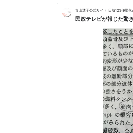
青山透子公式サイト 日航123便墜
民放テレビが報じた驚