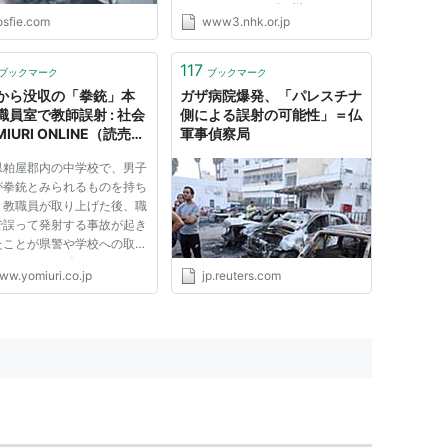
しました。 アイダホ州ヘイデン
osfie.com
www3.nhk.or.jp
にあるスーパーで３０日午前、シ
ョッピングカートに乗っていた２
歳の男の子が隣に置いてあった母
117
ブックマーク
ブックマーク
親のハンドバッグの中に入って...
から没収の「拳銃」本
ガザ病院爆発、「パレスチナ
職員室で教師誤射 : 社会
側による誤射の可能性」＝仏
OMIURI ONLINE（読売新
軍事偵察局
県粕屋郡内の中学校で、男子
が拳銃とみられるものを持ち
、教職員が取り上げた後、職
で誤って発射する事故が起き
たことが県警や学校への取材
かった。 けが人はいなかっ
ww.yomiuri.co.jp
jp.reuters.com
、生徒は「自宅から持ってき
偽物だと思っていた」と話し
り、県警は銃刀法違反の疑い
とみて、生徒の家族らか...