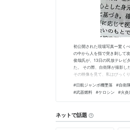
初公開された現場写真ー驚くべ
の中から人を指で突き刺して
俊哉氏が、13日の民放テレビ
た。 その際、自衛隊が撮影し
その映像を見て、私はびっくり
同様の現場ではないか。燃焼
#
日航ジャンボ機墜落
#
自衛
してきたのである。 その理由
#
武器燃料
#
ケロシン
#
火炎
で、点々と数箇所が同時に燃え
ネットで話題