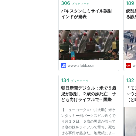
306
189
ブックマーク
パキスタンにミサイル誤射
銃乱
インドが発表
る誤
www.afpbb.com
w
134
132
ブックマーク
朝日新聞デジタル：米で５歳
「モ
児が誤射、２歳の妹死亡 子
～ウ
ども向けライフルで - 国際
（と
の蓋
【ニューヨーク＝中井大助】米ケ
れる
ンタッキー州バークスビル近くで
４月３０日、５歳の男児が誤って
２歳の妹をライフルで撃ち、死な
せる事件が起きた。地元紙による