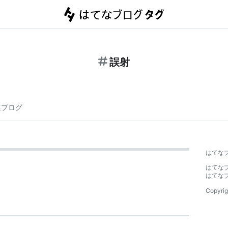
誤射
連ブログ
はてな
はてな
はてな
Copyrig