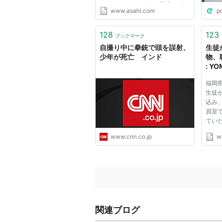
と、ライフルは昨年、男児にプレ
www.asahi.com
p
ゼントされたものという。 米
国の農村部では、狩猟などのため
に小学生も銃を持つことが珍しく
128
123
ブックマーク
ない。男児が持っていたのは「...
自撮り中に拳銃で頭を誤射、
生徒
少年が死亡 インド
物、
: Y
聞）
福岡
生徒
込み
員室
てい
でわ
www.cnn.co.jp
w
たが
た。
てお
もある
関連ブログ