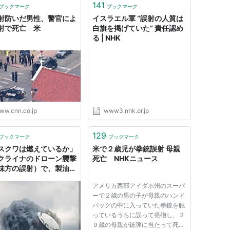
141
ブックマーク
ブックマーク
射防いだ男性、警官によ
イスラエル軍 “誤射の人質は
射で死亡 米
白旗を掲げていた” 責任認め
る | NHK
ww.cnn.co.jp
www3.nhk.or.jp
129
ブックマーク
ブックマーク
スクワは燃えているか」
米で２歳児が拳銃誤射 母親
クライナのドローン襲撃
死亡 NHKニュース
味方の誤射）で、製油所
が吹っ飛び、黒煙に包ま
アメリカ西部アイダホ州のスーパ
。画像はネットミームに
ーで２歳の男の子が母親のハンド
バッグの中に入っていた拳銃を触
っているうちに誤って発砲し、２
９歳の母親が銃弾に当たって死亡