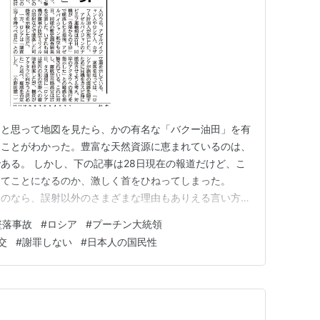
？と思って地図を見たら、かの有名な「バクー油田」を有
ることがわかった。豊富な天然資源に恵まれているのは、
ある。 しかし、下の記事は28日現在の報道だけど、こ
ってことになるのか、激しく首をひねってしまった。
」のなら、誤射以外のさまざまな理由もありえる言い方
うのなら、プーチンが「我が国の国防が誤射をして38
墜落事故
#
ロシア
#
プーチン大統領
た。心から申し訳ないと思うし、罪を認め、賠償する」と
交
#
謝罪しない
#
日本人の国民性
でなぜ「謝罪した」ことが成立…