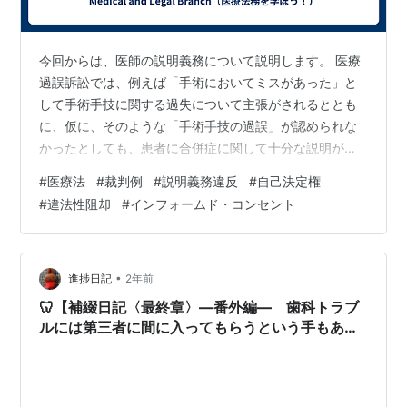
今回からは、医師の説明義務について説明します。 医療
過誤訴訟では、例えば「手術においてミスがあった」と
して手術手技に関する過失について主張がされるととも
に、仮に、そのような「手術手技の過誤」が認められな
かったとしても、患者に合併症に関して十分な説明がさ
れておらず、説明がされていたら手術は受けなかったは
#
医療法
#
裁判例
#
説明義務違反
#
自己決定権
ずだなどとして、予備的に説明義務違反が主張されるこ
#
違法性阻却
#
インフォームド・コンセント
とがほとんどです。 そのため、多くの医療過誤訴訟にお
いて説明義務違反は主張されることとなることから、医
療過誤訴訟において極めて重要な義務違反と位置付けら
れています。 その重要性に加え、説明義務違反の論点は
•
進捗日記
2年前
多数に及びますので、複数回に分けて掲載したい…
🦷【補綴日記〈最終章〉―番外編― 歯科トラブ
ルには第三者に間に入ってもらうという手もある
らしい：国民生活によるADR（裁判外紛争解決手
続） 】