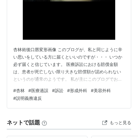
杏林術後口唇変形画像 このブログが、私と同じように辛
い思いをしている方に届くといいのですが・・・ いつか
必ず届くと信じています。 医療訴訟における賠償金額
は、患者が死亡しない限り大きな賠償額が認められない
というのが通常のようです。 私が主にこのブログでお話
しするのは、形成外科（美容含む）の賠償金についてに
#
杏林
#
医療過誤
#
訴訟
#
形成外科
#
美容外科
なります。 形成外科（美容外科）は特殊なフィールドの
#
説明義務違反
ようで、他の診療科の医療訴訟と比較しても、 ”どうとで
も言い逃れができる”要素が強いため、医療弁護士と名乗
る方々が、受任をお断りするというケースが多いように
ネットで話題
もっと見る
思います。 また、美容外科系手術の場合は、死亡または
身体に重度の後遺症が残った、などの…