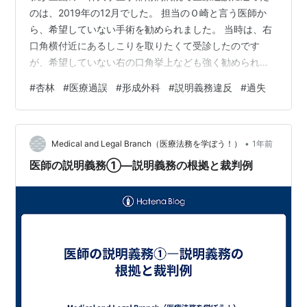
のは、2019年の12月でした。 担当のＯ崎と言う医師か
ら、希望していない手術を勧められました。 当時は、右
口角横付近にあるしこりを取りたくて受診したのです
が、希望していない右の口角挙上なども強く勧められ、
それを断ると、「ここでは手術をしない」などと言われ
#
杏林
#
医療過誤
#
形成外科
#
説明義務違反
#
過失
ました。 他に掛かる病院がなかったので、考えた末、や
むなくその手術を受け入れました。 結局、杏林でおかし
な口唇になり、それを修正するために杏林で手術を受け
•
るなど負のスパイラルに陥ってしまったわけですが、今
Medical and Legal Branch（医療法務を学ぼう！）
1年前
思うと、なぜ病院をかえなかったのかと悔やまれてなり
医師の説明義務①―説明義務の根拠と裁判例
ません。（というよりも、Ｋ林になど行かな…