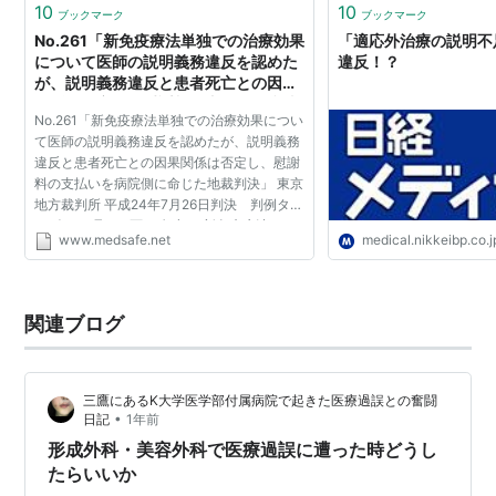
10
10
ブックマーク
ブックマーク
No.261「新免疫療法単独での治療効果
「適応外治療の説明不
について医師の説明義務違反を認めた
違反！？
が、説明義務違反と患者死亡との因果
関係は否定し、慰謝料の支払いを病院
No.261「新免疫療法単独での治療効果につい
側に命じた地裁判決」 - 医療安全推進
て医師の説明義務違反を認めたが、説明義務
者ネットワーク
違反と患者死亡との因果関係は否定し、慰謝
料の支払いを病院側に命じた地裁判決」 東京
地方裁判所 平成24年7月26日判決 判例タイ
ムズ1395号246頁 （争点） 新免疫療法につ
www.medsafe.net
medical.nikkeibp.co.j
いてのY医師の説明義務違反の有無 Y医師の
説明義務違反と死亡...
関連ブログ
三鷹にあるK大学医学部付属病院で起きた医療過誤との奮闘
•
日記
1年前
形成外科・美容外科で医療過誤に遭った時どうし
たらいいか