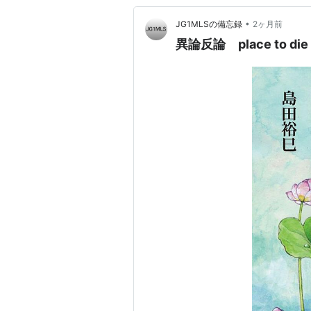
•
JG1MLSの備忘録
2ヶ月前
異論反論 place to die