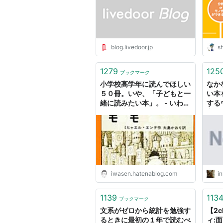
blog.livedoor.jp
s
1279
125
ブックマーク
小学校高学年に読んでほしい
なか
５０冊。いや、「子どもと一
い本
緒に読みたい本」。 - いわせ
する
んの仕事部屋
心揺
iwasen.hatenablog.com
i
1139
113
ブックマーク
文系がゼロから統計を勉強す
【2
るときに最初の１年で読むべ
ィ: