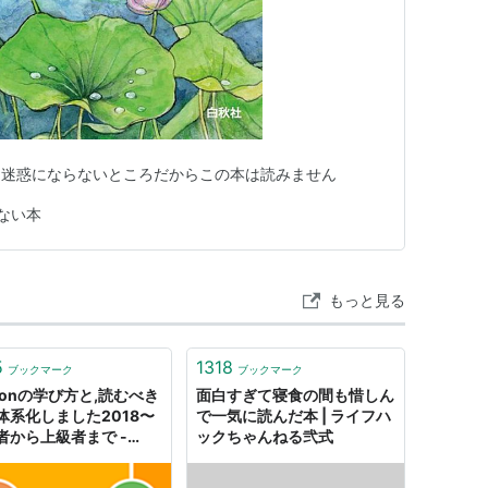
く迷惑にならないところだからこの本は読みません
ない本
もっと見る
5
1318
ブックマーク
ブックマーク
thonの学び方と,読むべき
面白すぎて寝食の間も惜しん
体系化しました2018〜
で一気に読んだ本 | ライフハ
者から上級者まで -
ックちゃんねる弐式
 Baseball