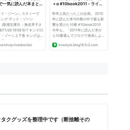
で一気に読んだ本まと
＋α #10book2011 - ライフ
その1
ハックブログKo's Style
ッド・ゾーン』スティーヴ
昨年人気だったこの企画。 2010
キング デッド・ゾーン
年に読んだ本100冊の中で最も影
 (新潮文庫)5 ：無名草子さ
響を受けた10冊 #10book2010
/11/26 19:58 ID:? キングの
今年も、「2011年に読んだ本か
ド・ゾーン上下巻 キングは
ら10冊選んでブログで発表しよ
が受け付けないから食わず嫌
う！」という@stiloくんの呼びか
ews4vip.livedoor.biz
kosstyle.blog16.fc2.com
てたけど これは何気なく読
けに乗って、私コウスケが2011
ら上の後半から止まらなくな
年に読んだ150冊の中から最も影
眠とらずに会社に行った 覚
響を受けた10冊をあげてみます。
。Amazon.co.jp で詳細
順位は付けられなかったので、紹
介してい...
オタクグッズを整理中です（断捨離その