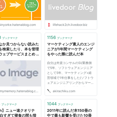
hinyorke.hatenablog.com
lifehack2ch.livedoor.biz
0
1156
ブックマーク
ブックマーク
なか見つからない読みた
マーケティング素人のエンジ
を検索したり、本を管理
ニアが1年間マーケティング
ウェブサービスまとめ -
をやった際に読んだ本
々として戸惑ひ易く
自分は外資コンサルのSI/業務側
で5年、ソフトウェアエンジニア
として5年、マーケティング+経
営領域で1年仕事をした(ソフトウ
ェアエンジニアリングからマーケ
ティングに移った経緯)。特にこ
nmymemory.hatenablog.com
akirachiku.com
こ一年、今まで体系的に学習した
ことがないマーケティング領域で
仕事をしており、とにかくわから
4
1044
ブックマーク
ブックマーク
ない事だらけだった。バンドルカ
ch】ニュー速クオリテ
2011年に読んだ本150冊の
ー...
面白すぎて寝食の間も惜
中で最も影響を受けた10冊