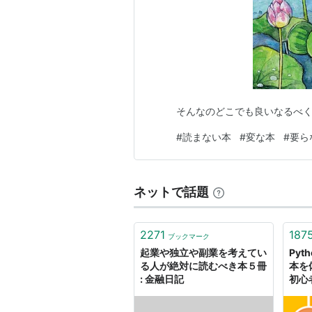
そんなのどこでも良いなるべ
#
読まない本
#
変な本
#
要ら
ネットで話題
2271
187
ブックマーク
起業や独立や副業を考えてい
Py
る人が絶対に読むべき本５冊
本を
: 金融日記
初心
Lean