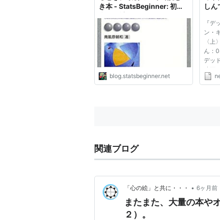
き本 - StatsBeginner: 初学
しん
者の統計学習ノート
め 
『デ
ン・
〈上〉
ん：08
デッ
映画
blog.statsbeginner.net
n
いし
んだ
り睡
えがある
を見...
関連ブログ
•
「心の絵」と共に・・・
6ヶ月前
またまた、大量の本や
２）。