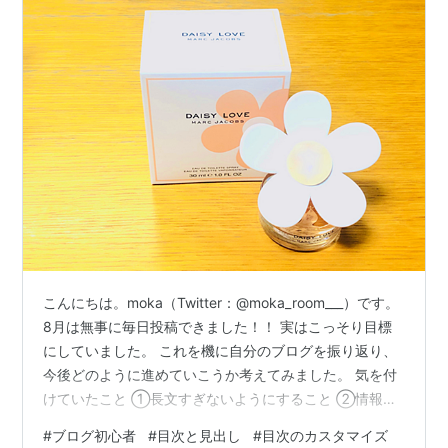
こんにちは。moka（Twitter：@moka_room___）です。
8月は無事に毎日投稿できました！！ 実はこっそり目標
にしていました。 これを機に自分のブログを振り返り、
今後どのように進めていこうか考えてみました。 気を付
けていたこと ①長文すぎないようにすること ②情報源
を書くこと ③毎日発信すること 読みにくいと思ったこ
#
ブログ初心者
#
目次と見出し
#
目次のカスタマイズ
と ①１文が長い ②漢字や専門用語の羅列 ③メリハリ