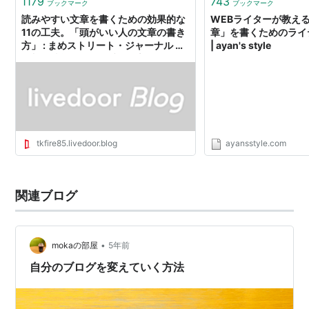
1179
743
ブックマーク
ブックマーク
読みやすい文章を書くための効果的な
WEBライターが教え
11の工夫。「頭がいい人の文章の書き
章」を書くためのライ
方」 : まめストリート・ジャーナル 〜
| ayan's style
無料で情報が買える唯一の新聞〜
tkfire85.livedoor.blog
ayansstyle.com
関連ブログ
•
mokaの部屋
5年前
自分のブログを変えていく方法