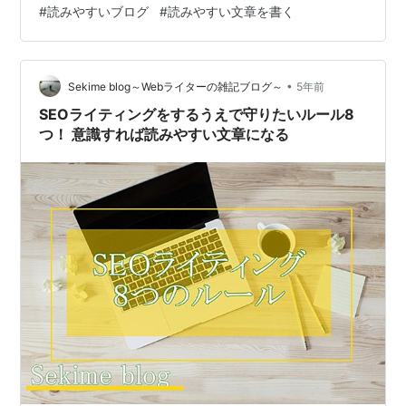
#
読みやすいブログ
#
読みやすい文章を書く
のない文章 今後の対策 ①目次を付ける ②キーワードを
選定する ③いろいろなブログを読む 気を付けていたこ
と ①長文すぎないようにすること 自分が文章を読むこ
とが得意ではないので1つ1つの記事を長くしすぎないよ
•
Sekime blog～Webライターの雑記ブログ～
5年前
うに…
SEOライティングをするうえで守りたいルール8
つ！ 意識すれば読みやすい文章になる