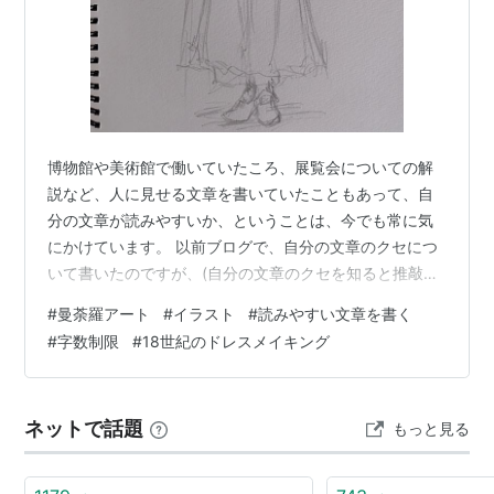
博物館や美術館で働いていたころ、展覧会についての解
説など、人に見せる文章を書いていたこともあって、自
分の文章が読みやすいか、ということは、今でも常に気
にかけています。 以前ブログで、自分の文章のクセにつ
いて書いたのですが、(自分の文章のクセを知ると推敲し
やすくなる。)、このクセも踏まえつつ、私が読みやすい
#
曼荼羅アート
#
イラスト
#
読みやすい文章を書く
文章を書くために、心がけていることがいくつかありま
#
字数制限
#
18世紀のドレスメイキング
す。 単純に、文章の技術（？）としては、一文を長くし
すぎない、という点は、一番気をつけています。自分で
は分かりにくくない、と思ったときでも、文章が長いと
ネットで話題
もっと見る
きは、2つの文章に分けることは、よくあります。具体的
には、一文が150字を越えるような時は、…