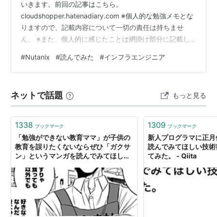
いきます。前回の記事はこちら。
cloudshopper.hatenadiary.com ※個人的な勉強メモとな
りますので、記載内容について一切の責任は持ちませ
ん。 ※また、個人的に感じたことは網掛け部分に記載し
ています。 今日のトピックス ・Nutanix Cloud バイブル
#
Nutanix
#
読んでみた
#
インフラエンジニア
(日本語版)を読んで内容をまとめてみる。 ・本記事の対
象は、「Prism」-「16.2 ナビゲーション」。 Prismへの
アクセスとログイン Prism ElementとPrism Centralは以
ネットで話題
もっと見る
下の宛先にアクセスしログインする。 Prism Central…
1338
1309
ブックマーク
ブックマーク
「勉強ができない教育ママ」が子供の
新人プログラマに正月
教育を誤りたくないならぜひ「ガクサ
読んでみてほしい技術
ン」というマンガを読んでみてほしい
てみた。 - Qiita
- 頭の上にミカンをのせる