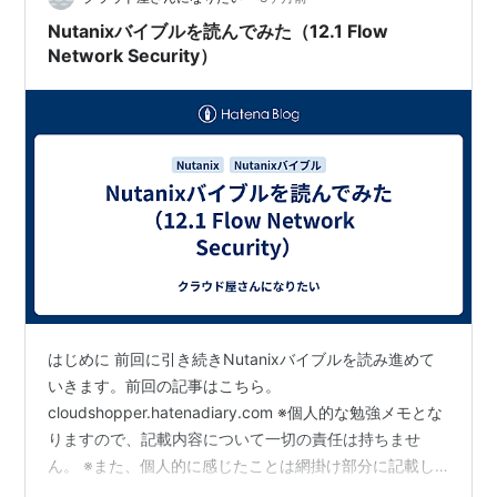
つ…
Nutanixバイブルを読んでみた（12.1 Flow
Network Security）
はじめに 前回に引き続きNutanixバイブルを読み進めて
いきます。前回の記事はこちら。
cloudshopper.hatenadiary.com ※個人的な勉強メモとな
りますので、記載内容について一切の責任は持ちませ
ん。 ※また、個人的に感じたことは網掛け部分に記載し
ています。 今日のトピックス ・Nutanix Cloud バイブル