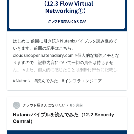
はじめに 前回に引き続きNutanixバイブルを読み進めて
いきます。前回の記事はこちら。
cloudshopper.hatenadiary.com ※個人的な勉強メモとな
りますので、記載内容について一切の責任は持ちませ
ん。 ※また、個人的に感じたことは網掛け部分に記載し
ています。 今日のトピックス ・Nutanix Cloud バイブル
#
Nutanix
#
読んでみた
#
インフラエンジニア
(日本語版)を読んで内容をまとめてみる。 ・本記事の対
象は、「Network Services」-「12.3 Flow Virtual
Networking」の前半部分。 Flow Virtual Networkingの概
•
要 概要： 物理ネットワークから切り離さ…
クラウド屋さんになりたい
8ヶ月前
Nutanixバイブルを読んでみた（12.2 Security
Central）