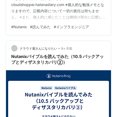
cloudshopper.hatenadiary.com ※個人的な勉強メモとな
りますので、記載内容について一切の責任は持ちませ
ん。 ※また、個人的に感じたことは網掛け部分に記載し
ています。 今日のトピックス ・Nutanix Cloud バイブル
#
Nutanix
#
読んでみた
#
インフラエンジニア
(日本語版)を読んで内容をまとめてみる。 ・本記事の対
象は、「AOS (Storage for Compute VMs)」-「10.6
AOSのアドミニストレーション」の下記1項目。 ・
•
「10.6.1 AOSの重要なページ」 ・なお以降の「10.6.2 ク
クラウド屋さんになりたい
9ヶ月前
ラスタ…
Nutanixバイブルを読んでみた（10.5 バックアッ
プとディザスタリカバリ②）