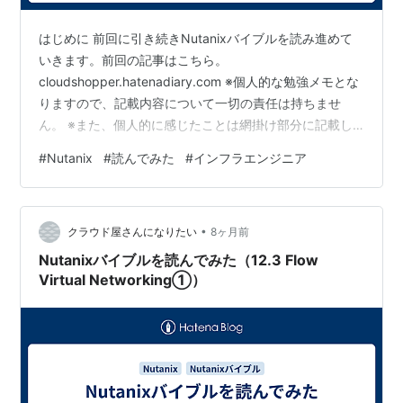
はじめに 前回に引き続きNutanixバイブルを読み進めて
いきます。前回の記事はこちら。
cloudshopper.hatenadiary.com ※個人的な勉強メモとな
りますので、記載内容について一切の責任は持ちませ
ん。 ※また、個人的に感じたことは網掛け部分に記載し
ています。 今日のトピックス ・Nutanix Cloud バイブル
#
Nutanix
#
読んでみた
#
インフラエンジニア
(日本語版)を読んで内容をまとめてみる。 ・本記事の対
象は、「Network Services」-「12.3 Flow Virtual
Networking」の後半部分。 外部ネットワーク（External
•
Networks） 概要 VPCと外部ネットワークを接…
クラウド屋さんになりたい
8ヶ月前
Nutanixバイブルを読んでみた（12.3 Flow
Virtual Networking①）