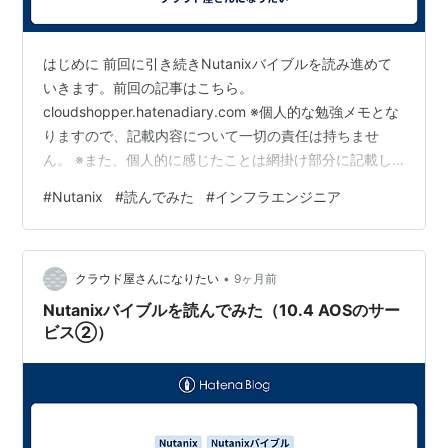
はじめに 前回に引き続きNutanixバイブルを読み進めて
いきます。前回の記事はこちら。
cloudshopper.hatenadiary.com ※個人的な勉強メモとな
りますので、記載内容について一切の責任は持ちませ
ん。 ※また、個人的に感じたことは網掛け部分に記載し
ています。 今日のトピックス ・Nutanix Cloud バイブル
#
Nutanix
#
読んでみた
#
インフラエンジニア
(日本語版)を読んで内容をまとめてみる。 ・本記事の対
象は、「AOS (Storage for Compute VMs)」-「10.5 バ
ックアップとディザスタリカバリ」の下記3項目。 ・
•
「10.5.4 レプリケーションとDR」 ・「10.5.5
クラウド屋さんになりたい
9ヶ月前
NearSyn…
Nutanixバイブルを読んでみた（10.4 AOSのサー
ビス②）