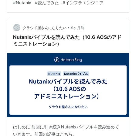
#
Nutanix
#
読んでみた
#
インフラエンジニア
(日本語版)を読んで内容をまとめてみる。 ・本記事の対
象は、「Network Services」-「12.1 Flow Network
Security」。 Flow Network Securityの概要 役割：
•
Nutanix AHV上で稼働する分散型・ステー…
クラウド屋さんになりたい
9ヶ月前
Nutanixバイブルを読んでみた（10.6 AOSのアド
ミニストレーション）
はじめに 前回に引き続きNutanixバイブルを読み進めて
いきます。前回の記事はこちら。