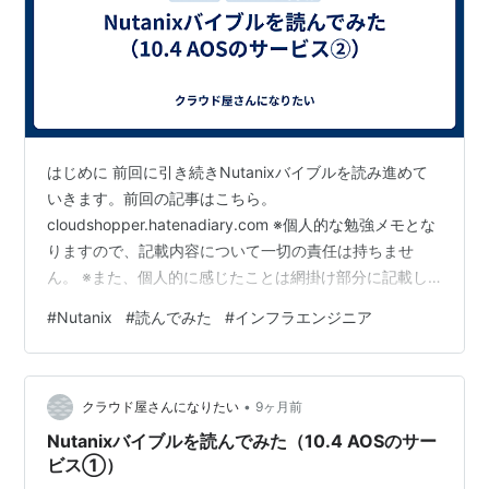
はじめに 前回に引き続きNutanixバイブルを読み進めて
いきます。前回の記事はこちら。
cloudshopper.hatenadiary.com ※個人的な勉強メモとな
りますので、記載内容について一切の責任は持ちませ
ん。 ※また、個人的に感じたことは網掛け部分に記載し
ています。 今日のトピックス ・Nutanix Cloud バイブル
#
Nutanix
#
読んでみた
#
インフラエンジニア
(日本語版)を読んで内容をまとめてみる。 ・本記事の対
象は、「AOS (Storage for Compute VMs)」-「10.4
AOSのサービス」の下記1項目。 ・「10.4.3 Nutanix
•
Kubernetes Engine（コンテナサービス）」 …
クラウド屋さんになりたい
9ヶ月前
Nutanixバイブルを読んでみた（10.4 AOSのサー
ビス①）