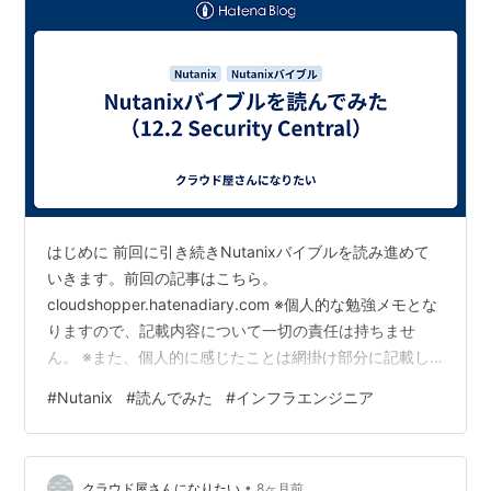
はじめに 前回に引き続きNutanixバイブルを読み進めて
いきます。前回の記事はこちら。
cloudshopper.hatenadiary.com ※個人的な勉強メモとな
りますので、記載内容について一切の責任は持ちませ
ん。 ※また、個人的に感じたことは網掛け部分に記載し
ています。 今日のトピックス ・Nutanix Cloud バイブル
#
Nutanix
#
読んでみた
#
インフラエンジニア
(日本語版)を読んで内容をまとめてみる。 ・本記事の対
象は、「Network Services」-「12.2 Security
Central」。 Security Centralの概要 高度なセキュリティ
•
機能を提供するSaaS型の製品。主な機能として以下の3
クラウド屋さんになりたい
8ヶ月前