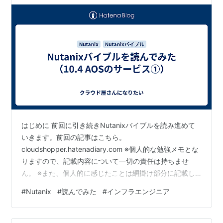
はじめに 前回に引き続きNutanixバイブルを読み進めて
いきます。前回の記事はこちら。
cloudshopper.hatenadiary.com ※個人的な勉強メモとな
りますので、記載内容について一切の責任は持ちませ
ん。 ※また、個人的に感じたことは網掛け部分に記載し
ています。 今日のトピックス ・Nutanix Cloud バイブル
#
Nutanix
#
読んでみた
#
インフラエンジニア
(日本語版)を読んで内容をまとめてみる。 ・本記事の対
象は、「AOS (Storage for Compute VMs)」-「10.4
AOSのサービス」の下記2項目。 ・「10.4.1 Nutanix