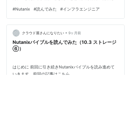
ています。 今日のトピックス ・Nutanix Cloud バイブル
#
Nutanix
#
読んでみた
#
インフラエンジニア
(日本語版)を読んで内容をまとめてみる。 ・本記事の対
象は、「AOS (Storage for Compute VMs)」-「10.3 ス
トレージ」の下記2項目。 ・「10.3.12 データローカリテ
•
ィ」 ・「10.3.13 シャドウクローン」 ・「10.3.1…
クラウド屋さんになりたい
9ヶ月前
Nutanixバイブルを読んでみた（10.3 ストレージ
⑥）
はじめに 前回に引き続きNutanixバイブルを読み進めて