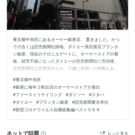
東京都中央区にあるオーケー銀座店。 驚きました。かつ
ての古くは読売新聞社跡地、ダイエー系百貨店プランタ
ン銀座、現在のマロニエゲートに、オーケーストアの看
板。経営不振になったダイエーが読売新聞社に売却後、
読売新聞社は百貨店ゆえか、三越に売却した時期もあっ
たが、現在は、まわりまわって読売新聞東京本社の所有
#
東京都中央区
のようである。 いわゆる場所代だからと都心価格にせ
#
銀座に毎年２桁出店のオーケーストアが進出
ず、一等地でも２９９円のかつ重を販売するディスカウ
#
ファーストリテイリング
#
ダイソー
#
スタバ
ントストアがオープンする時代。まだまだ銀座では、オ
#
ダイエー
#
プランタン銀座
#
読売新聞東京本社
ネストカードやオーケーを知らないひとも多く、私がい
#
新型コロナウイルス自粛総集編ベスト５６８
ったときは、本部らしきひとがたくさんいて、夕方前で
これからでてくるのか、お弁当やお惣菜売場が空っぽ…
ネットで話題
もっと見る