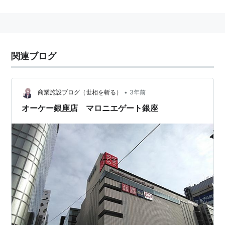
2002年7月1日に株式会社読売新聞社がグループ持株会
社として株式会社読売新聞グループ本社と読売新聞社の
継承会社として株式会社
読売新聞東京本社
の2社に会社
分割されて誕生した。
関連ブログ
2010年から2013年末までの約4年間は大手町の本社ビ
ル建て替えのため、銀座にある日産自動車旧本社ビルを
•
商業施設ブログ（世相を斬る）
3年前
仮社屋としていた。
オーケー銀座店 マロニエゲート銀座
2014年1月6日から大手町の本社にて業務を再開。