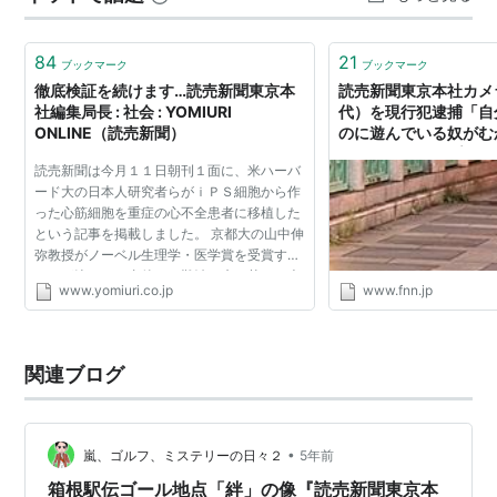
84
21
ブックマーク
ブックマーク
徹底検証を続けます…読売新聞東京本
読売新聞東京本社カメ
社編集局長 : 社会 : YOMIURI
代）を現行犯逮捕「自
ONLINE（読売新聞）
のに遊んでいる奴がむ
け暴行か｜FNNプラ
読売新聞は今月１１日朝刊１面に、米ハーバ
ード大の日本人研究者らがｉＰＳ細胞から作
った心筋細胞を重症の心不全患者に移植した
という記事を掲載しました。 京都大の山中伸
弥教授がノーベル生理学・医学賞を受賞する
ことが決まった直後で、難治の病に苦しむ患
www.yomiuri.co.jp
www.fnn.jp
者さんにとって「夢の治療」を身近に感じら
れる記事だったに...
関連ブログ
•
嵐、ゴルフ、ミステリーの日々２
5年前
箱根駅伝ゴール地点「絆」の像『読売新聞東京本