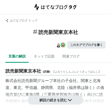
はてなブログ トップ
読売新聞東京本社
このタグでブログを書く
言葉の解説
ネットで話題
関連ブログ
読売新聞東京本社
(
読書
)
【
よみうりしんぶんとうきょうほんし
】
株式会社読売新聞グループ本社の子会社。関東と北海
道、東北、甲信越、静岡県、北陸（福井県は除く）の各
地方並びに東海3県（三重県伊賀地方は除く）向けに読
解説の続きを読む
売新聞を発行する読売新聞の地域本社。東京都千代田区
大手町に本社がある。