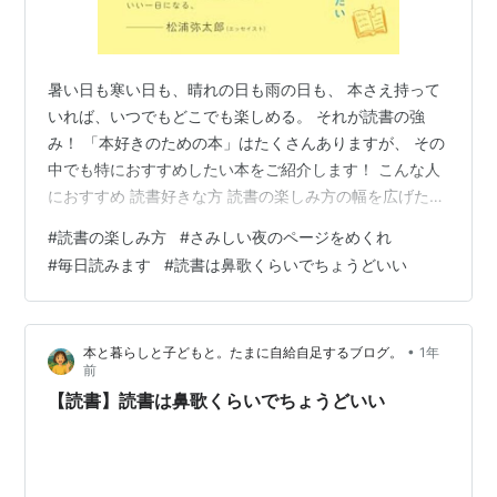
暑い日も寒い日も、晴れの日も雨の日も、 本さえ持って
いれば、いつでもどこでも楽しめる。 それが読書の強
み！ 「本好きのための本」はたくさんありますが、 その
中でも特におすすめしたい本をご紹介します！ こんな人
におすすめ 読書好きな方 読書の楽しみ方の幅を広げたい
方 本好きあるあるを楽しみたい方 さみしい夜のページを
#
読書の楽しみ方
#
さみしい夜のページをめくれ
めくれ（古賀史健) あらすじ おすすめポイント 毎日読み
#
毎日読みます
#
読書は鼻歌くらいでちょうどいい
ます (ファン・ボルム) 内容紹介 おすすめポイント 読書
は鼻歌くらいでちょうどいい (大島梢絵) 内容紹介 おすす
めポイント まとめ さみしい夜のページをめくれ（古賀史
•
本と暮らしと子どもと。たまに自給自足するブログ。
1年
健) リンク あらすじ うみのなか中学校３年生のタコジロ
前
ー…
【読書】読書は鼻歌くらいでちょうどいい