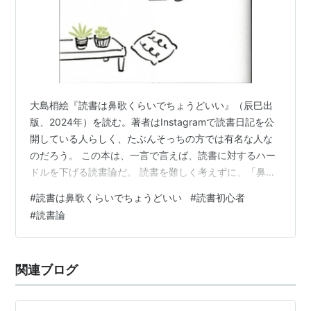
大島梢絵『読書は鼻歌くらいでちょうどいい』（辰巳出
版、2024年）を読む。著者はInstagramで読書日記を公
開している人らしく、たぶんそっちの方では有名な人な
のだろう。 この本は、一言で言えば、読書に対するハー
ドルを下げる読書論だ。 読書を難しく考えずに、「鼻歌
を歌っちゃうくらいの何気なさで」本を楽しもう、とい
#
読書は鼻歌くらいでちょうどいい
#
読書初心者
う感じ。なんといってもタイトルがすばらしい。 本を読
#
読書論
んでみたいけど、読書はちょっと苦手という人に向けて
書かれているようだが、すでに読書が習慣になっている
人でもおもしろく読めると思う。私はこういう読書初心
関連ブログ
者（？）向けに書かれた本を読むのがけっこう好きだ。
書かれている内容はそう目新しいこ…