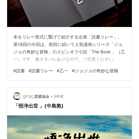
本をリレー形式に繋げて紹介する企画「読書リレー」。
第18回の今回は、前回に続いて人気漫画シリーズ「ジョ
ジョの奇妙な冒険」のスピンオフ小説「The Book 」（乙
一）です。微ネタバレありなので、ご注意ください。
#
読書
#
読書リレー
#
乙一
#
ジョジョの奇妙な冒険
•
ひつじ図書協会
5年前
「悟浄出世 」(中島敦)