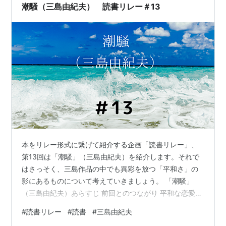
ほかには誰もいない。 戦乱で荒みきった京の都。荒れ果
潮騒（三島由紀夫） 読書リレー＃13
てた夕暮れの羅生門で雨宿りをしてい…
本をリレー形式に繋げて紹介する企画「読書リレー」、
第13回は「潮騒」（三島由紀夫）を紹介します。それで
はさっそく、三島作品の中でも異彩を放つ「平和さ」の
影にあるものについて考えていきましょう。 「潮騒」
（三島由紀夫）あらすじ 前回とのつながり 平和な恋愛劇
「灯台」と醜い少女 次回予告 「潮騒」（三島由紀夫）あ
#
読書リレー
#
読書
#
三島由紀夫
らすじ 人口1400人、俗世間から隔離され清涼な雰囲気を