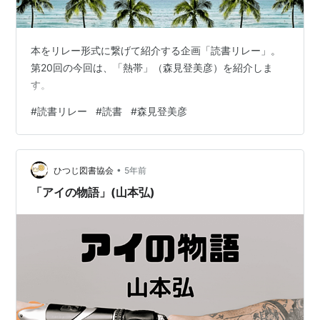
本をリレー形式に繋げて紹介する企画「読書リレー」。
第20回の今回は、「熱帯」（森見登美彦）を紹介しま
す。
#
読書リレー
#
読書
#
森見登美彦
•
ひつじ図書協会
5年前
「アイの物語」(山本弘)