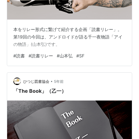
本をリレー形式に繋げて紹介する企画「読書リレー」。
第19回の今回は、アンドロイドが語る千一夜物語「アイ
の物語」(山本弘)です。
#
読書
#
読書リレー
#
山本弘
#
SF
•
ひつじ図書協会
5年前
「The Book」（乙一）