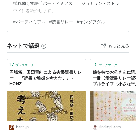
揺れ動く物語「バーティミアス」（ジョナサン・ストラ
ウド）を紹介します。
#
バーティミアス
#
読書リレー
#
ヤングアダルト
ネットで話題
もっと見る
17
15
ブックマーク
ブックマーク
円城塔、田辺青蛙による夫婦読書リレ
娘を持つお母さんに読
ー──『読書で離婚を考えた。』 -
一冊【愛読書リレー記事】
HONZ
プルライフ〈小さな平
honz.jp
rinsimpl.com