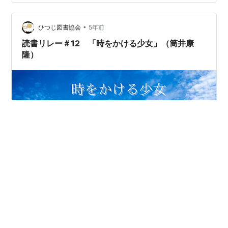
保つ島「歌島」。この島で漁師として身を立てる青年新
治は、ある日島の名士の娘初江に恋をする。二人は両想
•
いになるが、その仲をやっかむ青年会の支部長安夫や、
ひつじ図書協会
5年前
新治に横恋慕する千代子の差し金で二人は引き離されて
読書リレー＃12 「時をかける少女」（筒井康
しまう。 初江の父、照吉は持ち船…
隆）
「時をかける少女」あらすじ 放課後の理科実験室に現れ
た謎の人影。芳山和子はその正体を突き止めようとした
が、割れた実験器具から漂うラベンダーの香りを嗅いで