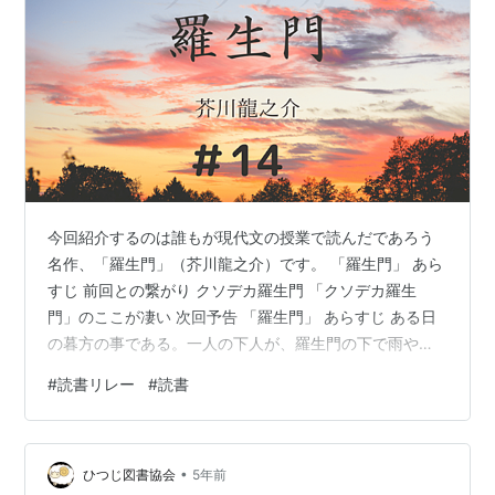
今回紹介するのは誰もが現代文の授業で読んだであろう
名作、「羅生門」（芥川龍之介）です。 「羅生門」 あら
すじ 前回との繋がり クソデカ羅生門 「クソデカ羅生
門」のここが凄い 次回予告 「羅生門」 あらすじ ある日
の暮方の事である。一人の下人が、羅生門の下で雨やみ
を待っていた。 広い門の下には、この男のほかに誰もい
#
読書リレー
#
読書
ない。ただ、所々丹塗の剥げた、大きな円柱に、蟋蟀が
一匹とまっている。羅生門が、朱雀大路にある以上は、
この男のほかにも、雨やみをする市女笠や揉烏帽子が、
•
もう二三人はありそうなものである。それが、この男の
ひつじ図書協会
5年前