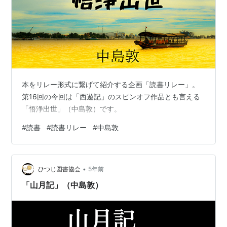
本をリレー形式に繋げて紹介する企画「読書リレー」。
第16回の今回は「西遊記」のスピンオフ作品とも言える
「悟浄出世」（中島敦）です。
#
読書
#
読書リレー
#
中島敦
•
ひつじ図書協会
5年前
「山月記」（中島敦）