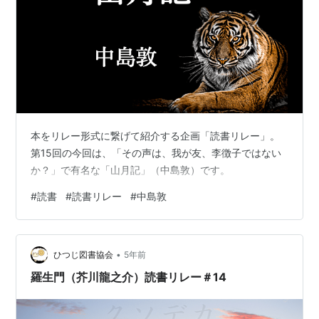
本をリレー形式に繋げて紹介する企画「読書リレー」。
第15回の今回は、「その声は、我が友、李徴子ではない
か？」で有名な「山月記」（中島敦）です。
#
読書
#
読書リレー
#
中島敦
•
ひつじ図書協会
5年前
羅生門（芥川龍之介）読書リレー＃14