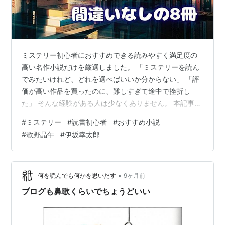
ミステリー初心者におすすめできる読みやすく満足度の
高い名作小説だけを厳選しました。 「ミステリーを読ん
でみたいけれど、どれを選べばいいか分からない」 「評
価が高い作品を買ったのに、難しすぎて途中で挫折し
た」 そんな経験がある人は少なくありません。 本記事で
は、ミステリー初心者でも最後まで一気読みできて、読
#
ミステリー
#
読書初心者
#
おすすめ小説
後に「当たりだった」と確信できる珠玉のラインナップ
#
歌野晶午
#
伊坂幸太郎
を揃えています。 「ミステリーってこんなに面白いん
だ！」と思える最初の一冊が、必ず見つかるはずです。
※この記事で紹介している小説の一部はAudible対応で
「耳で読書」できます 読みやすい構成の作品が多く、耳
•
何を読んでも何かを思いだす
9ヶ月前
で聴くことでストーリーの流れを追い…
ブログも鼻歌くらいでちょうどいい