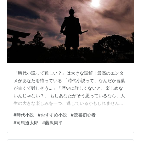
「時代小説って難しい？」は大きな誤解！最高のエンタ
メがあなたを待っている 「時代小説って、なんだか言葉
が古くて難しそう…」「歴史に詳しくないと、楽しめな
いんじゃない？」 もしあなたがそう思っているなら、人
生の大きな楽しみを一つ、逃しているかもしれません。
それくらい、もったいないことなんです。なぜなら、実
#
時代小説
#
おすすめ小説
#
読書初心者
は時代小説こそ、現代人が忘れかけている熱い情熱や、
#
司馬遼太郎
#
藤沢周平
胸を打つ人情、そしてページをめくる手が止まらなくな
るほどの興奮が詰まった、最高のエンターテイメントだ
からです。 少し想像してみてください。私たちが生きる