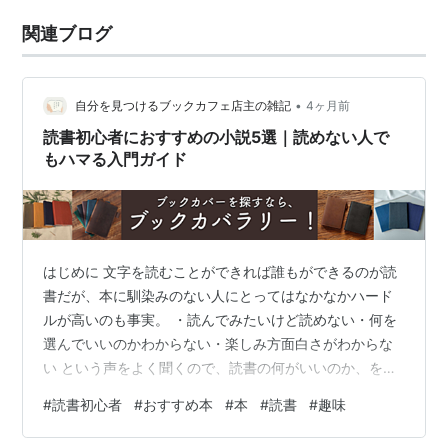
関連ブログ
•
自分を見つけるブックカフェ店主の雑記
4ヶ月前
読書初心者におすすめの小説5選｜読めない人で
もハマる入門ガイド
はじめに 文字を読むことができれば誰もができるのが読
書だが、本に馴染みのない人にとってはなかなかハード
ルが高いのも事実。 ・読んでみたいけど読めない・何を
選んでいいのかわからない・楽しみ方面白さがわからな
い という声をよく聞くので、読書の何がいいのか、を読
書初心者向けに解説してから、読書初心者にお勧めの読
#
読書初心者
#
おすすめ本
#
本
#
読書
#
趣味
みやすい現代小説を紹介したいと思う。 読書の効果とか
どうでもいいや、って人は目次から後半へと飛んでくだ