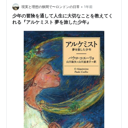
現代と同じように、江戸時代や戦国時代の人々も、恋に
•
現実と理想の狭間で〜ロンドンの日常
1年前
悩み、仕事に奮闘し、理不尽な社会や運命に立ち…
少年の冒険を通して人生に大切なことを教えてく
れる『アルケミスト 夢を旅した少年』