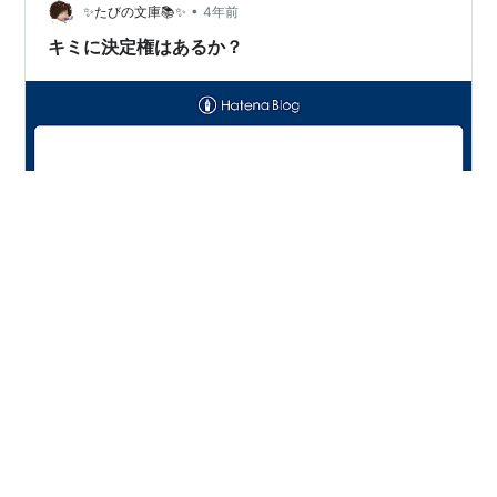
•
✨たびの文庫📚✨
4年前
キミに決定権はあるか？
ー作品情報ー クラウドファンディングで国内歴代最高と
なる総額１億円を個人で調達し、絵本「えんとつ町のプ
ペル」を作り、３０万部突破のメガヒットへと導いた天
才クリエイターが語る”現代のお金の作り方と使い方”と最
強の広告戦略、そしてこれからの時代の働き方。
（ebookjapanより） ＊革命のファンファーレ＊ 著者：