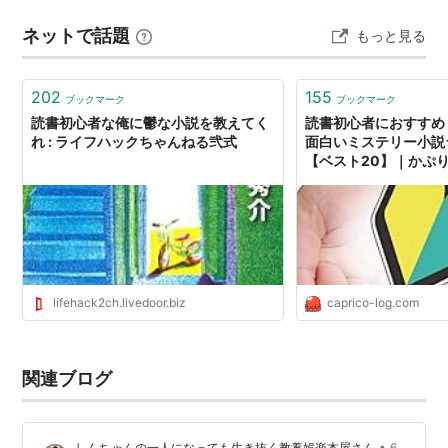
さい。 本のリンクにはアフィリエイトを含みます。 実は
ネットで話題
もっと見る
「本を読むだけでストレスを減らせる」という効果があ
る イギリスの大学の研究で、「何がストレス軽減に効果
があるのか」という実験があった。被験…
202
155
ブックマーク
ブックマーク
読書初心者な俺に鬱な小説を教えてく
読書初心者におすすめ
れ : ライフハックちゃんねる弐式
面白いミステリー小説
【ベスト20】｜かぷ
lifehack2ch.livedoor.biz
caprico-log.com
関連ブログ
•
しんちゃんの一人になっても生き抜く教養娯楽本屋さん
6