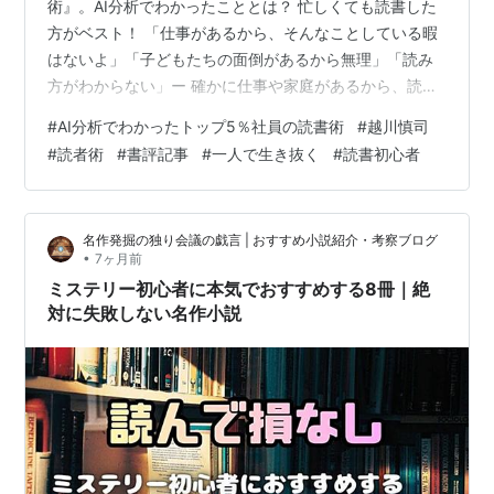
術』。AI分析でわかったこととは？ 忙しくても読書した
方がベスト！ 「仕事があるから、そんなことしている暇
はないよ」「子どもたちの面倒があるから無理」「読み
方がわからない」ー 確かに仕事や家庭があるから、読書
している暇はない。だから、読書は後回しになってしま
#
AI分析でわかったトップ5％社員の読書術
#
越川慎司
うんだ。 しかし、本当にそうなんでしょうか。忙しくて
#
読者術
#
書評記事
#
一人で生き抜く
#
読書初心者
も時間を作ればできるはず。 たとえば、なんとなくSNS
やテレビ、ゲームなどしたりしていませんか。 この時間
を少しでもいいから、削れば読書することができるは
名作発掘の独り会議の戯言 | おすすめ小説紹介・考察ブログ
ず。いつまでもそんなことをしたら、読書ができませ
•
7ヶ月前
ん。 私は本書を読んで、あらためてそ…
ミステリー初心者に本気でおすすめする8冊｜絶
対に失敗しない名作小説