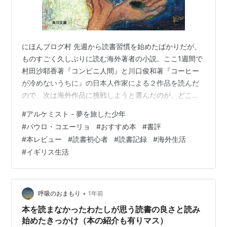
にほんブログ村 先週から読書習慣を始めたばかりだが、
ものすごく久しぶりに読む海外著者の小説。ここ1週間で
村田沙耶香著『コンビニ人間』と川口俊和著『コーヒー
が冷めないうちに』の日本人作家による２作品を読んだ
ので、次は海外作品に挑戦しようと選んだのが、どこか
のおすすめに出てきたブラジル人作家パウロ・コエーリ
#
アルケミスト - 夢を旅した少年
ョ著・山川鉱矢＋山川亜希子訳『アルケミスト 夢を旅し
#
パウロ・コエーリョ
#
おすすめ本
#
書評
た少年』。単行本で200ページほどと、あまりボリュー
#
本レビュー
#
読書初心者
#
読書記録
#
海外生活
ムがないのも読者初心者の自分にとって挑戦しやすいと
#
イギリス生活
思った。アマゾンによるとベストセラー＃1でノーベル平
和賞受賞者のマララ・ユスフザイさんが大絶賛している
本だということだ。 「希望に満ちていて、…
•
呼吸のおまもり
1年前
本を読まなかったわたしが思う読書の良さと読み
始めたきっかけ（本の紹介も有りマス）