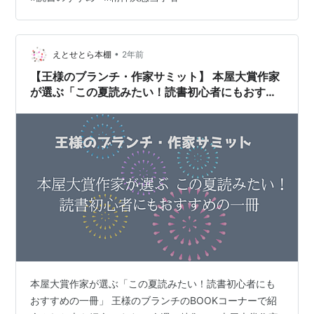
も読書と言ってもいいと思いますが、がっつり文章読ん
でいる玄人（？）さんには足元にも及ばない＾＾； で
も、昔は全然読まなかったから（1回も読まない年も当た
り前にあった）、成長したなと思います😊 …
•
えとせとら本棚
2年前
【王様のブランチ・作家サミット】 本屋大賞作家
が選ぶ「この夏読みたい！読書初心者にもおすす
めの一冊」（2024年8月3日 ）
本屋大賞作家が選ぶ「この夏読みたい！読書初心者にも
おすすめの一冊」 王様のブランチのBOOKコーナーで紹