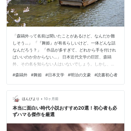
「森鷗外って名前は聞いたことがあるけど、なんだか難
しそう…」 「『舞姫』が有名らしいけど、一体どんな話
なんだろう？」 「作品が多すぎて、どれから手を付けれ
ばいいのか分からない…」 日本近代文学の巨匠、森鷗
外。その名を知らない人はいないでしょう。しかし、教
科書で名前を知っていても、実際に作品を手に取るには
#
森鷗外
#
舞姫
#
日本文学
#
明治の文豪
#
読書初心者
少し勇気がいる、と感じている方も少なくないかもしれ
ません。 ですが、その一歩を踏み出せずにいるのは、あ
まりにもったいないことです。森鷗外の作品世界は、一
•
度足を踏み入れると、その知的な深みと物語の面白さに
ほんびより
10ヶ月前
誰もが引き込まれてしまう、抗いがたい魅力に満ちてい
本当に面白い時代小説おすすめ20選！初心者も必
ます。彼の描く人間ドラマや歴史の奔流は、10…
ずハマる傑作を厳選