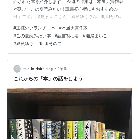
介された本を紹介します。 今週の特集は、本屋大賞作家
が選ぶ「この夏読みたい！読書初心者にもおすすめの一
冊」です。 瀬尾まいこさん、凪良ゆうさん、町田そのこ
さんが、おすすめの本を紹介してくださいます。 瀬尾ま
#
王様のブランチ 本
#
本屋大賞作家
いこさんのおすすめ ぼっこちゃん：星新一 凪良ゆうさん
#
この夏読みたい本
#
読書初心者
#
瀬尾まいこ
のおすすめ オールアラウンドユー：木下龍也 町田そのこ
#
凪良ゆう
#
町田そのこ
さんのおすすめ 西の善き魔女：荻原規子（全８巻） 感想
瀬尾まいこさんのおすすめ ぼっこちゃん：星新一 ボッコ
ちゃん（新潮文庫） 作者:星 新一 新潮社 Amazon 瀬尾さ
ん： 星…
•
this_is_rick’s blog
2年前
これからの「本」の話をしよう