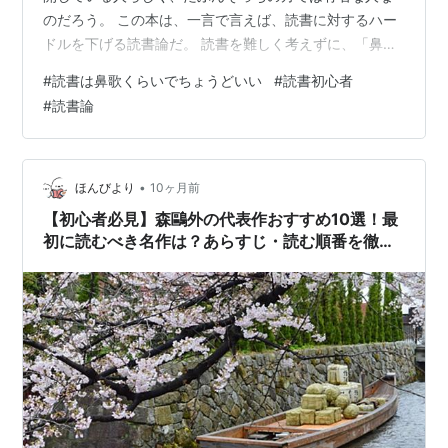
のだろう。 この本は、一言で言えば、読書に対するハー
ドルを下げる読書論だ。 読書を難しく考えずに、「鼻歌
を歌っちゃうくらいの何気なさで」本を楽しもう、とい
#
読書は鼻歌くらいでちょうどいい
#
読書初心者
う感じ。なんといってもタイトルがすばらしい。 本を読
#
読書論
んでみたいけど、読書はちょっと苦手という人に向けて
書かれているようだが、すでに読書が習慣になっている
人でもおもしろく読めると思う。私はこういう読書初心
者（？）向けに書かれた本を読むのがけっこう好きだ。
•
ほんびより
10ヶ月前
書かれている内容はそう目新しいこ…
【初心者必見】森鷗外の代表作おすすめ10選！最
初に読むべき名作は？あらすじ・読む順番を徹底
解説