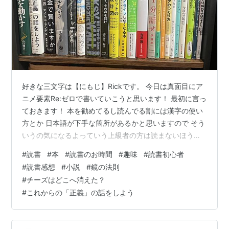
好きな三文字は【にもじ】Rickです。 今日は真面目にア
ニメ要素Re:ゼロで書いていこうと思います！ 最初に言っ
ておきます！ 本を勧めてるし読んでる割には漢字の使い
方とか 日本語が下手な箇所があるかと思いますので そう
いうの気になるよっていう上級者の方は読まないほうが
いいです笑 僕はあくまでお楽しみ勢なだけですので( ˊ̱˂˃ˋ̱
#
読書
#
本
#
読書のお時間
#
趣味
#
読書初心者
) 本題です。 突然ですが皆さんは【本】読みますか？ 僕
#
読書感想
#
小説
#
鏡の法則
は本好きで少しですが読むんですよ。 と言ってもまだ大
#
チーズはどこへ消えた？
人になってから 自分で買って読んだ本は50冊位なものな
#
これからの「正義」の話をしよう
ので偉そうなことは何も言えません笑 なので一緒にこれ
から読もうぜ位のノリでこの記事を書いております。
ま…