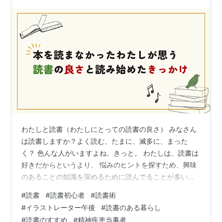
わたしと読書（わたしにとっての読書の良さ） みなさん
は読書しますか？よく読む、たまに、滅多に、まった
く？ 色んな人がいますよね、きっと。 わたしは、読書は
好きだからというより、 悩みのヒントを探すため、興味
のあることの知識を深めるために読んでることが多いで
す。 気分転換や楽しみとしては、おススメとして借りた
#
読書
#
読書初心者
#
読書術
漫画や、絵本、雑誌・読み物系の冊子だったりするの
#
イラストレーター午後
#
読書のある暮らし
で、趣味として本を開く割合は低いんです。 絵本や漫画
#
読書のすすめ
#
精神疾患当事者