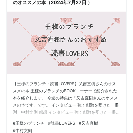
のオススメの本（2024年7月27日 ）
【王様のブランチ・読書LOVERS】又吉直樹さんのオス
スメの本 王様のブランチのBOOKコーナーで紹介された
本を紹介します。 今週の特集は「又吉直樹さんのオスス
メの本です」です。 インタビュー 強く刺激を受けた一冊
列：中村文則 感想 インタビュー 強く刺激を受けた一冊
列：中村文則 列 作者:中村 文則 講談社 Amazon 又吉さ
#
王様のブランチ
#
読書LOVERS
#
又吉直樹
ん： 気が付いたらすごい長い列に並んでいて、その列が
#
中村文則