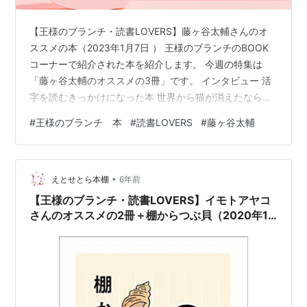
【王様のブランチ・読書LOVERS】藤ヶ谷太輔さんのオ
ススメの本（2023年1月7日 ） 王様のブランチのBOOK
コーナーで紹介された本を紹介します。 今週の特集は
「藤ヶ谷太輔のオススメの3冊」です。 インタビュー 活
字を読むきっかけになった本 世界から猫が消えたなら：
川村元気 究極の恋愛本 傲慢と善良：辻村深月 「普通」
#
王様のブランチ 本
#
読書LOVERS
#
藤ヶ谷太輔
ってなに？って考えさせられた1冊 正欲：朝井リョウ 感
想 インタビュー ―――1か月に何冊本を読む？ 藤ヶ谷さ
ん： 多い時は月に3～4冊。楽屋とか空き時間とか、嬉し
•
いですね。本読めるっていう。書店に行って買います。1
えとせとら本棚
6年前
ついいですか？本を検索する機械、あれ、めっちゃ分か
【王様のブランチ・読書LOVERS】イモトアヤコ
りづらくな…
さんのオススメの2冊＋棚からつぶ貝（2020年11
月21日 ）