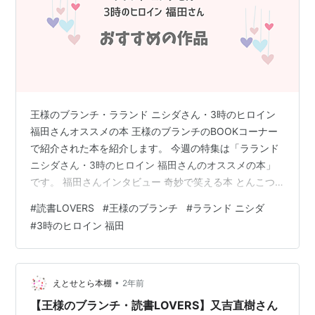
王様のブランチ・ラランド ニシダさん・3時のヒロイン
福田さんオススメの本 王様のブランチのBOOKコーナー
で紹介された本を紹介します。 今週の特集は「ラランド
ニシダさん・3時のヒロイン 福田さんのオススメの本」
です。 福田さんインタビュー 奇妙で笑える本 とんこつ
Q&A：今村夏子 ニシダさんインタビュー 衝撃が走った本
#
読書LOVERS
#
王様のブランチ
#
ラランド ニシダ
妊娠カレンダー：小川洋子 感想 合わせておすすめ 福田
#
3時のヒロイン 福田
さんインタビュー 奇妙で笑える本 とんこつQ&A：今村夏
子 とんこつＱ＆Ａ 作者:今村夏子 講談社 Amazon 福田さ
ん： 接客の受け答えをすべてメモする主人公。「全部お
いしいのでなんとも言えないですけど、まぁいちばん…
•
えとせとら本棚
2年前
【王様のブランチ・読書LOVERS】又吉直樹さん