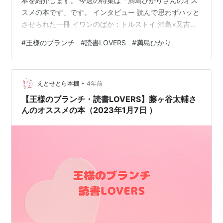
本を紹介します。 今週の特集は「満島ひかりさんのオス
スメの本です」です。 インタビュー 読んで思わずハッと
させられた一冊 イワンのばか：トルストイ 満島×又吉に
よる一冊 軽いノリノリのイルカ 感想 インタビュー 読ん
#
王様のブランチ
#
読書LOVERS
#
満島ひかり
で思わずハッとさせられた一冊 イワンのばか：トルスト
イ イワンのばか 他八篇(民話集) (岩波文庫 赤 619-2) 作
者:トルストイ,L.N. 岩波書店 Amazon 満島さん： 頭のい
•
い人がたくさん出て来る。ばかと呼ばれているイワン
えとせとら本棚
4年前
は、頭は良くないけど、よく手を動かしてよ…
【王様のブランチ・読書LOVERS】藤ヶ谷太輔さ
んのオススメの本（2023年1月7日 ）