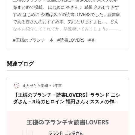
をまとめて掲載。 はじめに 杏さん： 感想 合わせておす
すめ はじめに 今週は久々の読書LOVERSでした。読書家
である杏さんのおすすめ本、気になりますよね～。どん
な本を紹介してくれてか、早速覗いてみましょう♪ ―――
部屋には何冊の本がありますか？ 杏さん： （２０歳）当
#
王様のブランチ 本
#
読書LOVERS
#
杏
時は和室の部屋にいたんですけど、本棚の重みで畳に本
棚が吸い込まれていくような....ちょっと焦ったのを思い
出します。 ―――好みのジャンルは？ 杏さん： 時代も
関連ブログ
の、起源本が好き。人生の転機でってことで、まずはこ
ちら。中学校３年生くらいの時、漫画や時代劇を見て、
幕末に興味が出…
•
えとせとら本棚
2年前
【王様のブランチ・読書LOVERS】ラランド ニシ
ダさん・3時のヒロイン 福田さんオススメの作品
（2025年1月11日 ）