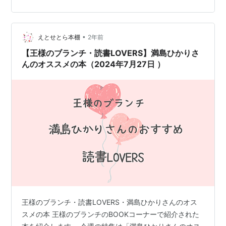
一体何なのか？が分からなかったり、すごく不思議な世
界から始まる小説なんです。 又吉さん： 「誰かより自分
の方が幸せか？」とか、「あの人が羨ましい」とか、そ
ういう比較されるしんどさってあるじゃないですか。そ
•
えとせとら本棚
2年前
ういうも…
【王様のブランチ・読書LOVERS】満島ひかりさ
んのオススメの本（2024年7月27日 ）
王様のブランチ・読書LOVERS・満島ひかりさんのオス
スメの本 王様のブランチのBOOKコーナーで紹介された