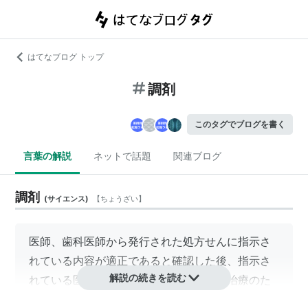
はてなブログ トップ
調剤
このタグでブログを書く
言葉の解説
ネットで話題
関連ブログ
調剤
(
サイエンス
)
【
ちょうざい
】
医師、歯科医師から発行された処方せんに指示さ
れている内容が適正であると確認した後、指示さ
解説の続きを読む
れている医薬品を使用して患者の疾患の治療のた
めの薬剤を指示された使用法に適合するように調