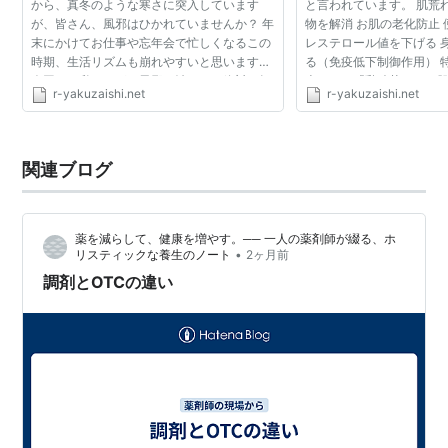
から、真冬のような寒さに突入しています
と言われています。 肌荒
が、皆さん、風邪はひかれていませんか？ 年
物を解消 お肌の老化防止 
末にかけてお仕事や忘年会で忙しくなるこの
レステロール値を下げる 
時期、生活リズムも崩れやすいと思います。
る（免疫低下制御作用） 
今回は、私マキが、風邪を治すなら絶対に知
含まれる「乳酸菌」はお
r-yakuzaishi.net
r-yakuzaishi.net
っておきたい、風邪薬の3つの豆知識をご紹
れるため、美肌に効果的
介します！ 薬剤師...
す。 このヨーグ...
関連ブログ
薬を減らして、健康を増やす。── 一人の薬剤師が綴る、ホ
•
リスティックな養生のノート
2ヶ月前
調剤とOTCの違い