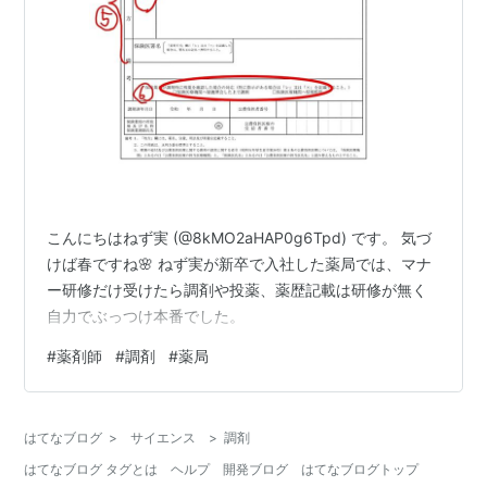
こんにちはねず実 (@8kMO2aHAP0g6Tpd) です。 気づ
けば春ですね🌸 ねず実が新卒で入社した薬局では、マナ
ー研修だけ受けたら調剤や投薬、薬歴記載は研修が無く
自力でぶっつけ本番でした。
#
薬剤師
#
調剤
#
薬局
はてなブログ
>
サイエンス
>
調剤
はてなブログ タグとは
ヘルプ
開発ブログ
はてなブログトップ