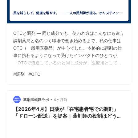
OTCと調剤 ― 同じ成分でも、使われ方はこんなにも違う
調剤薬局と名のつく職場で働き始めるまで、私の仕事は
OTC（一般用医薬品）が中心でした。本格的に調剤の仕
事に携わるようになって受けたインパクトのひとつが、
「OTCで流通しているのと同じ成分が、医療用としても
処方されている」という事実でした。 OTCと「OTC類似
#
調剤
#
OTC
薬」、使われ方の決定的な違い OTCであれば、購入する
方ご自身の判断、あるいはおすすめする側の判断によっ
て服用に至り、症状が改善すればもう必要ではなくなり
•
ます。 ところが調剤の現場では、OTC類似薬が慢性的な
薬剤師転職ラボ
4ヶ月前
症状を抱えた方へ処方され続けています。OTCなら自己
【2026年4月】日薬が「在宅患者宅での調剤」
負担は100%、調剤な…
「ドローン配送」を提案｜薬剤師の役割はどう変
わる？