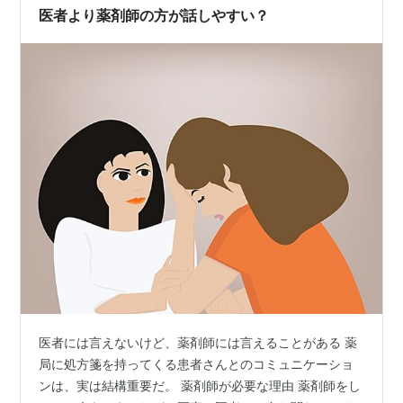
の流れは 処方箋を受け取る ↓ 在庫があるか確認（なけれ
医者より薬剤師の方が話しやすい？
ば発注して入荷…
医者には言えないけど、薬剤師には言えることがある 薬
局に処方箋を持ってくる患者さんとのコミュニケーショ
ンは、実は結構重要だ。 薬剤師が必要な理由 薬剤師をし