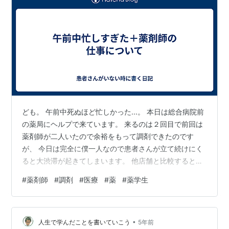
ども。 午前中死ぬほど忙しかった...。 本日は総合病院前
の薬局にヘルプで来ています。 来るのは２回目で前回は
薬剤師が二人いたので余裕をもって調剤できたのです
が、 今日は完全に僕一人なので患者さんが立て続けにく
ると大渋滞が起きてしまいます。 他店舗と比較すると今
のところ薬剤師２人・事務１人で回している薬局と同等
#
薬剤師
#
調剤
#
医療
#
薬
#
薬学生
の 患者さんが来てます......。 めちゃ待たせてしまった患
者さんもいて申し訳なさでいっぱいです汗 でも、午前を
乗り切れば午後は暇になりがちな薬局なので今はまった
•
りと ブログを書いています。 一応一人薬剤師の調剤業務
人生で学んだことを書いていこう
5年前