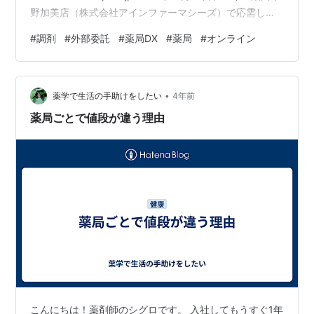
野加美店（株式会社アインファーマシーズ）で応需した
処方箋における調剤業務の一部（一包化）をハザマ薬局
#
調剤
#
外部委託
#
薬局DX
#
薬局
#
オンライン
平野センター（ファルメディコ株式会社）に委託し
た。」 薬局DX 現在の診療の一般的な流れでは、患者さ
んは医師の診察を受けた後、処方箋を受け取り、クリニ
•
ックの近くや近所にある薬局（院外処方の場合）で服薬
薬学で生活の手助けをしたい
4年前
指導を受け、調剤された医薬品を受け取ります。患者さ
薬局ごとで値段が違う理由
んの多くは、診察…
こんにちは！薬剤師のシグロです。 入社してもうすぐ1年