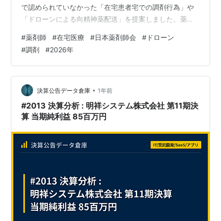
で認められていなかった「在宅患者宅での調剤行為」や
「ドローンによる向精神薬配送」を提案しました。薬剤
師の在宅業務はどう変わるのか、転職への影響とあわせ
#
薬剤師
#
在宅医療
#
日本薬剤師会
#
ドローン
て解説します。 ✅ 日薬が提案した3つの新施策 ✅ 在宅薬
#
調剤
#
2026年
剤師の役割の変化 ✅ ドローン配送とは？ ✅ 転職・キャ
リアへの影響 📋 この記事の目次 今回のニュースの概要
日薬が提案した3つの新施策 なぜ今この提案が出たのか
薬剤師の業務・役割への影響 転職・キャリアへの影響 ま
•
決算公告データ倉庫
1年前
とめ 1. …
#2013 決算分析 : 明祥システム株式会社 第11期決
算 当期純利益 85百万円