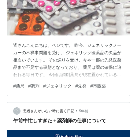
皆さんこんにちは、ベジです。 昨今、ジェネリックメー
カーの不祥事問題を受け、 ジェネリック医薬品の欠品が
相次いでいます。 その煽りを受け、今や一部の先発医薬
品まで不足する事態となっており、 薬局は薬の確保に追
われる毎日です。 今回は調剤薬局が現在置かれている状
況と、 実際にお薬がない時の対応策についてまとめまし
#
薬局
#
調剤
#
ジェネリック
#
先発
#
市販薬
たので、 是非参考にしてみて下さい！ 調剤薬局の現状
お薬がない時の対応６選 ①別のメーカーのお薬への変更
②別規格、別剤形への変更 ③他薬局からお取り寄せ
•
（分譲）する ④代替薬への変更 ⑤他薬局へ行って貰う
患者さんがいない時に書く日記
5年前
⑥市販薬で対応する まとめ 調剤薬局の現状 薬局では、
午前中忙しすぎた＋薬剤師の仕事について
いつも通りのお薬を出せる…