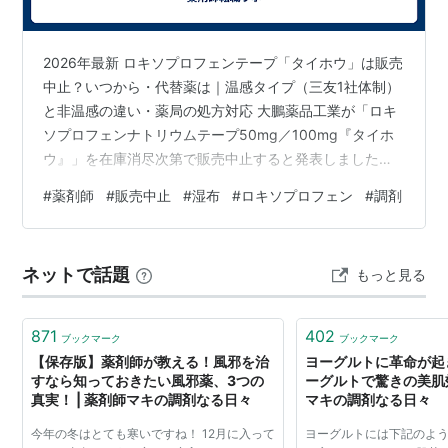
2026年最新 ロキソプロフェンテープ「タイホウ」は販売
中止？いつから・代替薬は｜温感タイプ（三友1社体制）
と非温感の違い・薬局の処方対応 大鵬薬品工業が「ロキ
ソプロフェンナトリウムテープ50mg／100mg『タイホ
ウ』」を在庫消尽次第で販売中止すると発表しました
（2025年9月告知）。ただし「ロキソプロフェンテープ
#
薬剤師
#
販売中止
#
湿布
#
ロキソプロフェン
#
調剤
が全部なくなる」は誤解です。温感タイプ・非温感タイ
プの違いと、いつから・代替薬・薬局の処方対応を整理
します。 中止対象は大鵬「タイホウ」の50mg・
ネットで話題
もっと見る
100mg（在庫消尽次第） 温感タイプは三友が残り「1社
体制」へ 非温感タイプは他社後発・先発ロキソニンテー
プが継続 結論：中止は「タ…
871
402
ブックマーク
ブックマーク
【保存版】薬剤師が教える！風邪を治
ヨーグルトに革命が起
すなら知っておきたい風邪薬、3つの
ーグルトで驚きの美肌効
真実！ | 薬剤師マキの調剤なる日々
マキの調剤なる日々
今年の冬はとても寒いですね！ 12月に入って
ヨーグルトには下記のよ