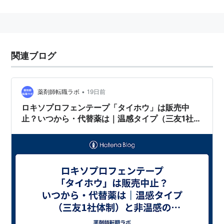
製し、患者に医師の指示どおり正しく使用するよ
うに指導しながら交付するとともに、服用後の有
効性と安全性を観察して医師と連絡を取りながら
処方の修正など適切な措置を行うこと
関連ブログ
日本薬剤師会編 調剤指針 第十改訂より
•
薬剤師転職ラボ
19日前
ロキソプロフェンテープ「タイホウ」は販売中
調剤指針では処方薬の確認、薬剤の調製、患者さんへの
止？いつから・代替薬は｜温感タイプ（三友1社体
説明までを「調剤」と呼ぶとしているが、処方薬の確
制）と非温感の違い・薬局の処方対応【2026年
最新】
認、薬剤の調製までを「調剤」と呼ぶ場合が多いと考え
られる。
患者さんへの説明は「服薬指導」とされる場合が多い。