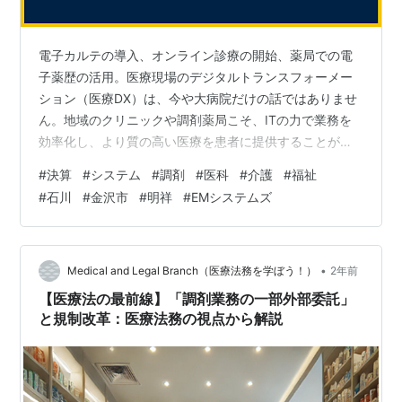
電子カルテの導入、オンライン診療の開始、薬局での電
子薬歴の活用。医療現場のデジタルトランスフォーメー
ション（医療DX）は、今や大病院だけの話ではありませ
ん。地域のクリニックや調剤薬局こそ、ITの力で業務を
効率化し、より質の高い医療を患者に提供することが求
められています。しかし、多忙な医療従事者が、無数に
#
決算
#
システム
#
調剤
#
医科
#
介護
#
福祉
あるシステムの中から最適なものを選び、導入・運用す
#
石川
#
金沢市
#
明祥
#
EMシステムズ
るのは至難の業です。 今回は、北陸の地で、まさにその
課題解決に挑む「地域医療のITパートナー」、明祥シス
テム株式会社の決算を読み解きます。設立から11年、地
域密着で成長を続ける企業の、傑出した収益性と強さの
•
Medical and Legal Branch（医療法務を学ぼう！）
2年前
秘密に迫ります。 【決算ハイライト（第1…
【医療法の最前線】「調剤業務の一部外部委託」
と規制改革：医療法務の視点から解説