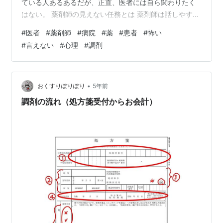
ている人あるあるだが、正直、医者には自ら関わりたく
はない。 薬剤師の見えない任務とは 薬剤師は話しやす
い？ 医者には言えないけど、薬剤師には言えることがあ
#
医者
#
薬剤師
#
病院
#
薬
#
患者
#
怖い
る こんにちは、薬剤師は必要なのか？という疑問の答え
#
言えない
#
心理
#
調剤
の一つを最近やっと見つけたよすきーです。 薬局に処方
箋を持ってくる患者さんとのコミュニケーションは、実
は結構重要だ。 最近、薬剤師は薬局の奥で薬の準備をし
ているだけだと思っている人がいるということを知って
•
おくすりぽりぽり
5年前
衝撃を受けた。 薬剤師は調剤ももち…
調剤の流れ（処方箋受付からお会計）