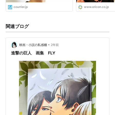
courrier.jp
www.oricon.co.jp
関連ブログ
•
映画・小説の私感棚
2年前
進撃の巨人 画集 FLY