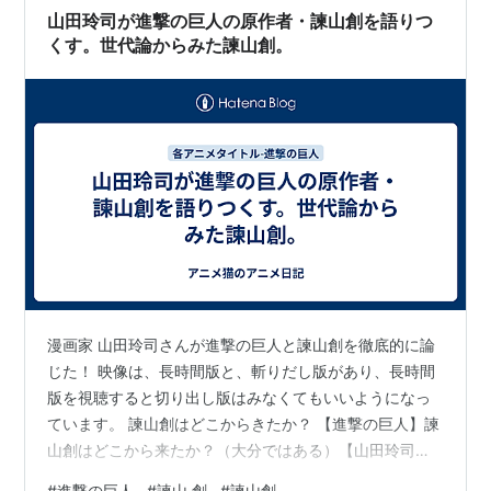
枚イラストにもその躍動感はあった。 下からの構図で手
山田玲司が進撃の巨人の原作者・諫山創を語りつ
前に人間、奥に巨人、という…
くす。世代論からみた諫山創。
漫画家 山田玲司さんが進撃の巨人と諫山創を徹底的に論
じた！ 映像は、長時間版と、斬りだし版があり、長時間
版を視聴すると切り出し版はみなくてもいいようになっ
ています。 諫山創はどこからきたか？ 【進撃の巨人】諫
山創はどこから来たか？（大分ではある）【山田玲司の
ヤングサンデー 切り抜き】 - YouTube 世代的には1986
#
進撃の巨人
#
諫山 創
#
諫山創