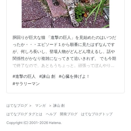
胴回りが巨大な猫 「進撃の巨人」を見始めたのはいつだ
ったか・・・エピソード１から順番に見たはずなんです
が、何しろ長いし、登場人物がどんどん増えるし、話や
関係性がかなり複雑になってきて追いきれず。 でも今期
で終了なので、あともうちょっと。頑張ってぼんやり見
ているのですが、なんか結局、救いようのない話なのか
#
進撃の巨人
#
諫山 創
#
心臓を捧げよ！
なあという印象。 巨人退治の調査兵団の合言葉は「心臓
#
サラリーマン
を捧げよ！」（＝滅私奉公）だし、登場人物がみんなモ
ーレツサラリーマンみたいなんですよね。「自分」がな
いんです。国のために、誰かのために身を差し出すのだ
はてなブログ
>
マンガ
>
諫山 創
が、それがことごとく裏目に出ているし、誰も幸せでな
はてなブログ タグとは
ヘルプ
開発ブログ
はてなブログトップ
い。 アニメおたくの知人は「この作者（諌山創…
Copyright (C) 2001-
2026
Hatena.