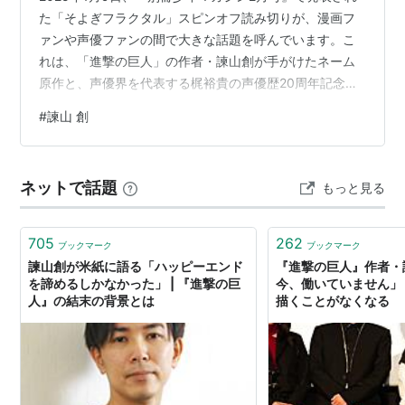
た「そよぎフラクタル」スピンオフ読み切りが、漫画フ
ァンや声優ファンの間で大きな話題を呼んでいます。こ
れは、「進撃の巨人」の作者・諫山創が手がけたネーム
原作と、声優界を代表する梶裕貴の声優歴20周年記念プ
ロジェクトが融合した特別な作品です。 「どんな物語が
#
諫山 創
展開されるのか？」と心躍らせるファンも多いはず。本
記事では、その深みある内容や制作背景、プロジェクト
の意義を、共感を持ってわかりやすく解説していきま
ネットで話題
もっと見る
す。 諫山創×梶裕貴そよぎフラクタル 広告の下に記事の
続きがあります。ペコリ AmazonPR 別冊少年マガジン
2025年2月号 [2025…
705
262
ブックマーク
ブックマーク
諫山創が米紙に語る「ハッピーエンド
『進撃の巨人』作者・
を諦めるしかなかった」 | 『進撃の巨
今、働いていません」
人』の結末の背景とは
描くことがなくなる