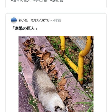
年代。九州の大分県の日田（ひた）市。日田市の観光用
の夕焼け写真がそのまま進撃の景色だった。大嫌いだけ
ど大好きな故郷。盆地。サッカー部で挫折して落ちこぼ
•
れ。田舎町のロック少年じゃないか。立体起動装置はゲ
神の島 琉球RYUKYU
4年前
ームのゼルダのフック装置そのままじゃない？エロゲ
「進撃の巨人」
（マブラブオルタネイティブ）…