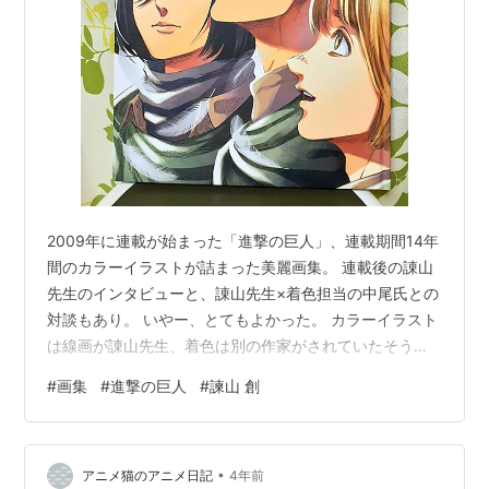
2009年に連載が始まった「進撃の巨人」、連載期間14年
間のカラーイラストが詰まった美麗画集。 連載後の諌山
先生のインタビューと、諌山先生×着色担当の中尾氏との
対談もあり。 いやー、とてもよかった。 カラーイラスト
は線画が諌山先生、着色は別の作家がされていたそう。
画集が大きいので小さい単行本で見れていなかったとこ
#
画集
#
進撃の巨人
#
諫山 創
ろや、タイトルロゴが入っていたところを、「こうなっ
てたんだ」って発見するのが面白かった。 知らないイラ
ストもたくさんあって、見ごたえがあった。 わたしは本
•
編のアクションシーンが躍動感があって大好きだけど、1
アニメ猫のアニメ日記
4年前