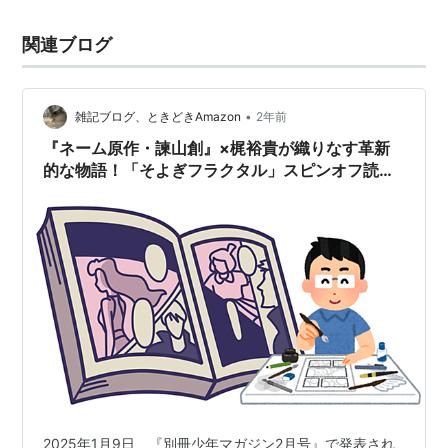
関連ブログ
•
雑記ブログ、ときどきAmazon
2年前
『ネーム原作・諫山創』×梶裕貴が織りなす革新
的な物語！「そよぎフラクタル」スピンオフ読み
切り
2025年1月9日、『別冊少年マガジン2月号』で発表され