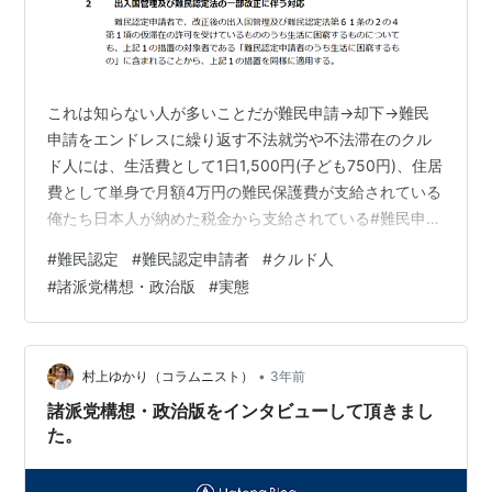
これは知らない人が多いことだが難民申請→却下→難民
申請をエンドレスに繰り返す不法就労や不法滞在のクル
ド人には、生活費として1日1,500円(子ども750円)、住居
費として単身で月額4万円の難民保護費が支給されている
俺たち日本人が納めた税金から支給されている#難民申請
#不法滞在 #クルド人 pic.twitter.com/MWsSZX0uvr —
#
難民認定
#
難民認定申請者
#
クルド人
相談に乗っている桜井🌺(相互) (@sakurai7750) 2023年6
#
諸派党構想・政治版
#
実態
月30日 上記投稿を拝見し、難民認定の申請中の方（難民
認定申請者）について、「諸派党構想・政治版」を活用
し、参議院調査室へ調査依頼をいたしました。 参考 難民
認定申請者への支援…
•
村上ゆかり（コラムニスト）
3年前
諸派党構想・政治版をインタビューして頂きまし
た。