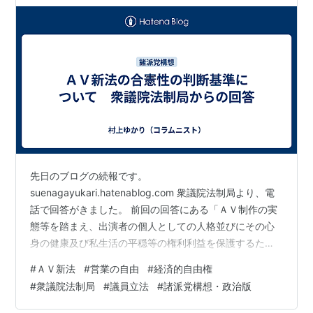
先日のブログの続報です。
suenagayukari.hatenablog.com 衆議院法制局より、電
話で回答がきました。 前回の回答にある「ＡＶ制作の実
態等を踏まえ、出演者の個人としての人格並びにその心
身の健康及び私生活の平穏等の権利利益を保護するため
に、どこまでであれば、制作公表者の営業の自由等を制
#
ＡＶ新法
#
営業の自由
#
経済的自由権
約することが許容されるのか、この両者のバランスを比
#
衆議院法制局
#
議員立法
#
諸派党構想・政治版
例原則の観点から慎重に検討した上で、必要かつ合理的
な規制手段を定めることとされた」の【比例原則の観