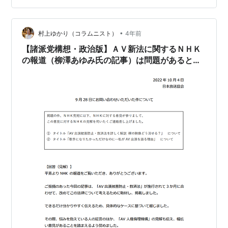
れを受けて、まず参議院調査室へ問い合わせてみまし
た。 その回答が下記です。 【一般高圧ガス保安規則】
高圧ガス製造等については、都道府県知事の許可事務
•
村上ゆかり（コラムニスト）
4年前
（一部は政令指定都市に委譲）となってお…
【諸派党構想・政治版】ＡＶ新法に関するＮＨＫ
の報道（柳澤あゆみ氏の記事）は問題があるとの
相談がありました