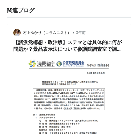
関連ブログ
•
村上ゆかり（コラムニスト）
3年前
【諸派党構想・政治版】ステマとは具体的に何が
問題か？景品表示法について参議院調査室で調査
して頂きました。