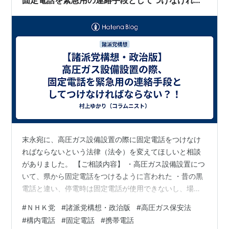
ならない？！
末永宛に、高圧ガス設備設置の際に固定電話をつけなけ
ればならないという法律（法令）を変えてほしいと相談
がありました。 【ご相談内容】 ・高圧ガス設備設置につ
いて、県から固定電話をつけるように言われた ・昔の黒
電話と違い、停電時は固定電話が使用できないし、場外
アンテナが問題なければ携帯電話は通話可能 ・パトロー
#
ＮＨＫ党
#
諸派党構想・政治版
#
高圧ガス保安法
ルなどもある中で緊急時の連絡手法として、電話の目の
#
構内電話
#
固定電話
#
携帯電話
前にいないとうt買えない固定電話は馴染まないのでは こ