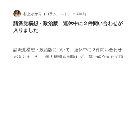
点】が合憲性の判断基準になるが、この詳細について
は、回答ができないとの事でした。 なぜ回答できないか
•
村上ゆかり（コラムニスト）
4年前
という理由について、例えば 合理的な規制手段で…
諸派党構想・政治版 連休中に２件問い合わせが
入りました
諸派党構想・政治版について、連休中に２件問い合わせ
が入りました。 個人情報を削除して一部ご紹介させて頂
きます。 １件目 ≪国公立大学の学費及び奨学金と少子化
について≫ 国公立大学の学費は4年間で数百万円かかり
ます。そのため多くの学生が奨学金を借りています。奨
学金制度について、利息は少なく学費をそのまま出世払
#
国際観光旅客税
#
法案骨子作成
いするというものである認識があります。 出世払いです
#
諸派党構想・政治版
#
浜田聡
#
ＮＨＫ党
から、当然20~30代の時に学費が負担となります。企業
の給料形態の多くが年功序列であることから、この負担
は若者の生活をいっそう圧迫します。 若者に金銭的余裕
はてなブログ
>
未指定
>
諸派党構想・政治版
のない事が、晩婚化及び初産の遅れつまり少子化を招い
はてなブログ タグとは
ヘルプ
開発ブログ
はてなブログトップ
ている、と考えます。 若者の経済的…