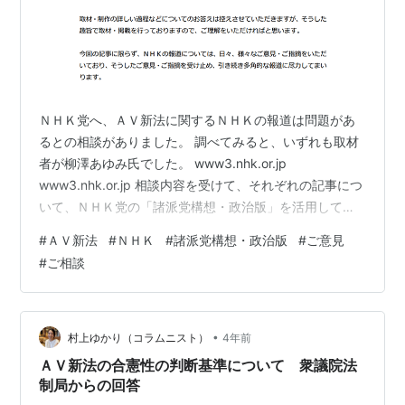
ＮＨＫ党へ、ＡＶ新法に関するＮＨＫの報道は問題があ
るとの相談がありました。 調べてみると、いずれも取材
者が柳澤あゆみ氏でした。 www3.nhk.or.jp
www3.nhk.or.jp 相談内容を受けて、それぞれの記事につ
いて、ＮＨＫ党の「諸派党構想・政治版」を活用してＮ
ＨＫ経営企画局へ以下質問をいたしました。 【質問内
#
ＡＶ新法
#
ＮＨＫ
#
諸派党構想・政治版
#
ご意見
容】 以下についてＮＨＫの見解をお聞かせください。 １
#
ご相談
「AV出演被害防止・救済法を詳しく解説 裸の映像どう消
せる？」 について ネットに拡散する性的動画AV、リベン
ジ、パパ活… →性的動画AVと明らかな犯罪であるリベン
ジポルノ、パパ活を同列に持ってくること。リベンジポ
•
村上ゆかり（コラムニスト）
4年前
ルノは他…
ＡＶ新法の合憲性の判断基準について 衆議院法
制局からの回答