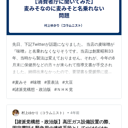
先日、下記Twitterが話題になりました。 当店の麦味噌が
『味噌』と名乗れなくなりそうです。当店は創業昭和33
年、当時から製法は変えておりません。それが、今年の8
月末に保健所などの方々が来られて指導文書が手交され
ました。納得出来なかったので、要望書を愛媛県に提出
しました。もしよかったら、拡散していだけると幸いで
#
麦みそ
#
味噌
#
景表法
#
大豆
す。 pic.twitter.com/I5wgcaeQdO — 井伊商店
#
諸派党構想・政治版
#
ＮＨＫ党
(@uwajima_iimiso) 2022年10月26日 この問題は大きく取
り上げられました。 www.yomiuri.co.jp 国民民主党の玉
木代表もツイートされています。 井伊様、要望書を拝見
しました。大…
•
村上ゆかり（コラムニスト）
4年前
【諸派党構想・政治版】高圧ガス設備設置の際、
固定電話を緊急用の連絡手段としてつけなければ