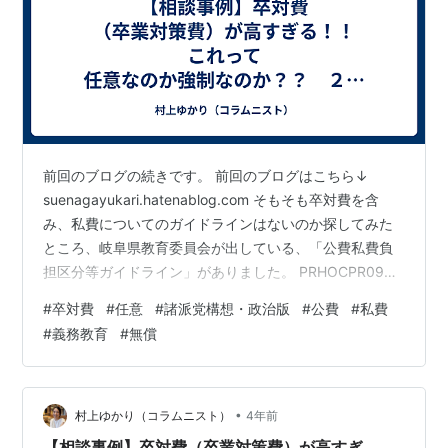
前回のブログの続きです。 前回のブログはこちら↓
suenagayukari.hatenablog.com そもそも卒対費を含
み、私費についてのガイドラインはないのか探してみた
ところ、岐阜県教育委員会が出している、「公費私費負
担区分等ガイドライン」がありました。 PRHOCPR096-
20160328101201 (gifu.lg.jp) 義務教育（小学校・中学
#
卒対費
#
任意
#
諸派党構想・政治版
#
公費
#
私費
校）とは直接関係ありませんが、参考にできると思い、
#
義務教育
#
無償
東京都も調べてみました。 東京都にもありました。 ま
ず、卒業記念品についての通知がありました。相談者が
見つけてくださいました。 卒業記念品の取り扱いについ
て (tokyo.lg.jp) …
•
村上ゆかり（コラムニスト）
4年前
【相談事例】卒対費（卒業対策費）が高すぎ