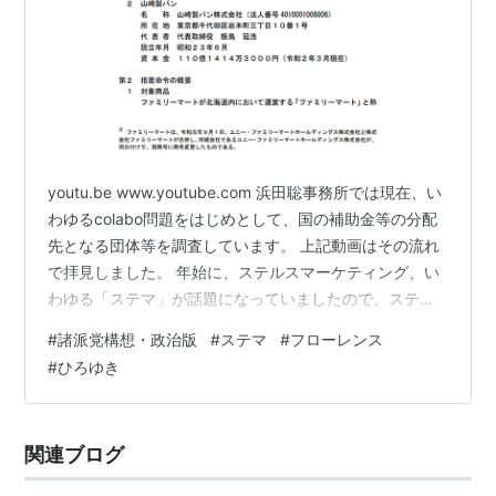
youtu.be www.youtube.com 浜田聡事務所では現在、い
わゆるcolabo問題をはじめとして、国の補助金等の分配
先となる団体等を調査しています。 上記動画はその流れ
で拝見しました。 年始に、ステルスマーケティング、い
わゆる「ステマ」が話題になっていましたので、ステマ
について参議院調査室で調べて頂きました。 【依頼内
#
諸派党構想・政治版
#
ステマ
#
フローレンス
容】 景品表示法について ①第5条「自己の供給する商品
#
ひろゆき
又は役務の取引」の定義詳細 （逐条解説があれば頂きた
いです。） ②ステルスマーケティングの対象要件（①
以外の要件） ※動画の内容と依頼内容は関連しません。
関連ブログ
【回答】 ①第5条「自己の供給する商品又は役務の取
引」の…