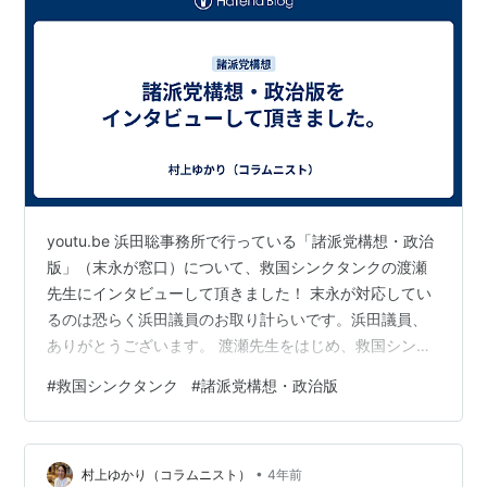
youtu.be 浜田聡事務所で行っている「諸派党構想・政治
版」（末永が窓口）について、救国シンクタンクの渡瀬
先生にインタビューして頂きました！ 末永が対応してい
るのは恐らく浜田議員のお取り計らいです。浜田議員、
ありがとうございます。 渡瀬先生をはじめ、救国シンク
タンクの皆様にはいつも本当にお世話になっておりま
#
救国シンクタンク
#
諸派党構想・政治版
す。勉強になる事が多すぎて大変ですが、とても貴重な
機会を日々頂いています。 よろしければ是非ご覧くださ
いませ。 諸派党構想・政治版のご活用ご希望の方は下記
•
リンクより、お問い合わせください。 www.syoha.jp
村上ゆかり（コラムニスト）
4年前