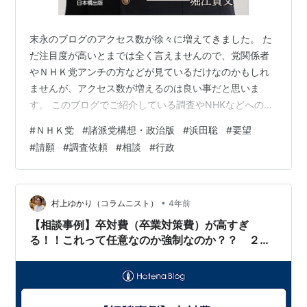
末永のブログのアクセス数が徐々に増えてきました。 た
だ注目度が高いとまでは全く言えませんので、党関係者
やＮＨＫ党アンチの方などが見ているだけなのかもしれ
ませんが、アクセス数が増えるのは良い事だと思いま
す。 このブログでご紹介している調査やNHKなどへの質
問の回答を載せることに対して、「個人に対する質問の
#
ＮＨＫ党
#
諸派党構想・政治版
#
浜田聡
#
要望
回答を紹介してよいのか？」と誤解を受けて疑問を持つ
#
請願
#
調査依頼
#
相談
#
行政
方もいらっしゃるようですが、末永のブログでご紹介し
ているものは全て政治活動の一環であり、ここにご紹介
している調査資料や質問等は全て、ＮＨＫ党の「諸派党
構想・政治版」という戦略に基づいて行われているもの
•
村上ゆかり（コラムニスト）
4年前
です。 （※一部、末永が個人で調べたものはあり…
【相談事例】卒対費（卒業対策費）が高すぎ
る！！これって任意なのか強制なのか？？ ２／
２