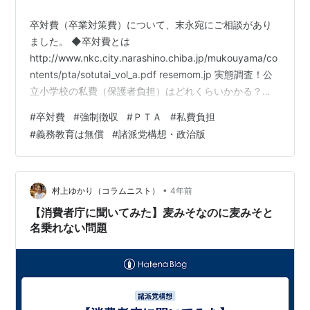
卒対費（卒業対策費）について、末永宛にご相談があり
ました。 ◆卒対費とは
http://www.nkc.city.narashino.chiba.jp/mukouyama/co
ntents/pta/sotutai_vol_a.pdf resemom.jp 実態調査！公
立小学校の私費（保護者負担）はどれくらいかかる？
【前編・小学校】 - ぽにろぐ (hatenablog.com) ざっく
#
卒対費
#
強制徴収
#
ＰＴＡ
#
私費負担
り言うと、子供が学校を卒業する際にかかる費用の事で
#
義務教育は無償
#
諸派党構想・政治版
す。 卒業記念品の購入など、「卒業対策委員」という任
意の委員を決めて準備を行うようです。ＰＴＡが関連し
ていることも多いようです。 この「卒対費」という名目
で、何の…
•
村上ゆかり（コラムニスト）
4年前
【消費者庁に聞いてみた】麦みそなのに麦みそと
名乗れない問題