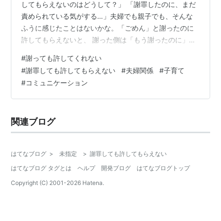
してもらえないのはどうして？」 「謝罪したのに、まだ
責められている気がする…」夫婦でも親子でも、そんな
ふうに感じたことはないかな。「ごめん」と謝ったのに
許してもらえないと、 謝った側は「もう謝ったのに」
「これ以上どうすればいいの？」と思ってしまうことも
#
謝っても許してくれない
あるよね。でも最近、娘や夫とのやり取りを通して強く
#
謝罪しても許してもらえない
#
夫婦関係
#
子育て
感じたのは、 謝るって「ごめんと言ったかどうか」では
#
コミュニケーション
なく、相手の気持ちや現実まで想像できているかで受け
取り方が大きく変わるということ。今朝、寝坊した高校
生の娘は 「ごめんって言ってるのに許してくれない」と
関連ブログ
言った。先日、夫もGoogleアカウントの…
はてなブログ
>
未指定
>
謝罪しても許してもらえない
はてなブログ タグとは
ヘルプ
開発ブログ
はてなブログトップ
Copyright (C) 2001-
2026
Hatena.