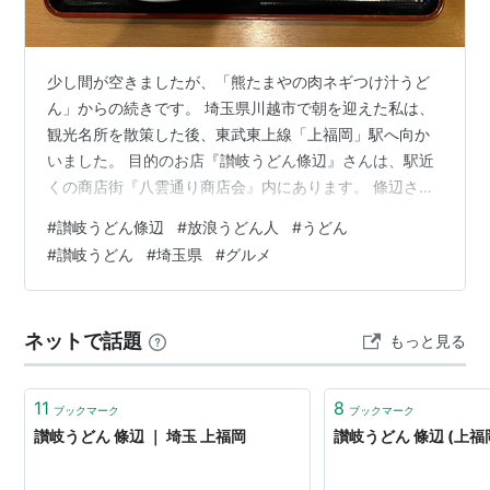
少し間が空きましたが、「熊たまやの肉ネギつけ汁うど
ん」からの続きです。 埼玉県川越市で朝を迎えた私は、
観光名所を散策した後、東武東上線「上福岡」駅へ向か
いました。 目的のお店『讃岐うどん條辺』さんは、駅近
くの商店街『八雲通り商店会』内にあります。 條辺さん
は食べログでも常に上位にランクインし、関東の讃岐う
#
讃岐うどん條辺
#
放浪うどん人
#
うどん
どん好きの間でも評判が高いお店です。 「埼玉へ行くな
#
讃岐うどん
#
埼玉県
#
グルメ
らぜひ條辺さんへ！」という声も多く、今回訪れること
にしました。 そして、このお店からFacebookグループ
『埼玉でうどんを食べよう！』の管理人、亀山さんとご
ネットで話題
もっと見る
一緒に食べ歩きを楽しみます。(^^) 開店前にお店へ到
着。 人気店なので行列ができて…
11
8
ブックマーク
ブックマーク
讃岐うどん 條辺 ｜ 埼玉 上福岡
讃岐うどん 條辺 (上福