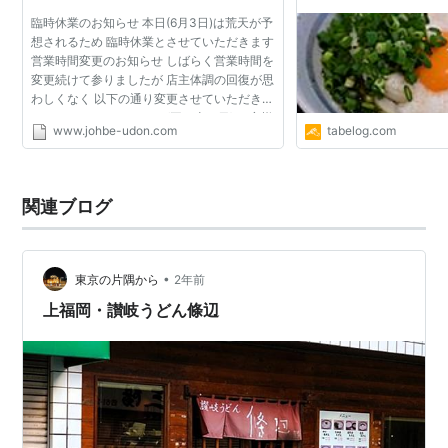
臨時休業のお知らせ 本日(6月3日)は荒天が予
想されるため 臨時休業とさせていただきます
営業時間変更のお知らせ しばらく営業時間を
変更続けて参りましたが 店主体調の回復が思
わしくなく 以下の通り変更させていただきま
す ９：００～１５：００(平・土・日) お客様
www.johbe-udon.com
tabelog.com
には大変ご迷惑をおかけしますが よろしくお
願い申し...
関連ブログ
•
東京の片隅から
2年前
上福岡・讃岐うどん條辺