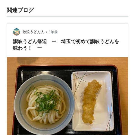
関連ブログ
•
放浪うどん人
1年前
讃岐うどん條辺 ー 埼玉で初めて讃岐うどんを
味わう！ ー