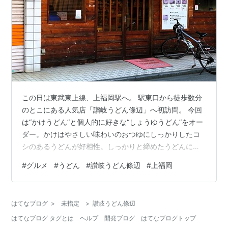
この日は東武東上線、上福岡駅へ。 駅東口から徒歩数分
のとこにある人気店「讃岐うどん條辺」へ初訪問。 今回
は“かけうどん”と個人的に好きな“しょうゆうどん”をオー
ダー。かけはやさしい味わいのおつゆにしっかりしたコ
シのあるうどんが好相性。しっかりと締めたうどんに大
根おろし、そこに醤油をかけていただくしょうゆもなか
#
グルメ
#
うどん
#
讃岐うどん條辺
#
上福岡
なかの美味しさ。 人気店だけあって朝からけっこうな賑
わい。でも回転がいいので、並ぶ時間は少ないかも…。
１人でも気軽に入れて手軽に美味しいうどんが味わえる
はてなブログ
>
未指定
>
讃岐うどん條辺
のもいいですね。
はてなブログ タグとは
ヘルプ
開発ブログ
はてなブログトップ