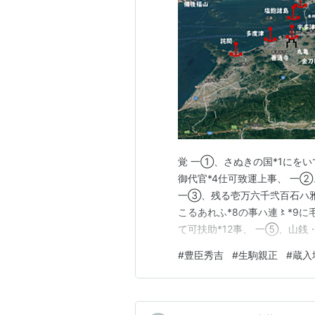
覚 一①、さぬきの国*1にをい
御代官*4仕可致運上事、 一
一③、残る壱万六千弐百石ハ雅
こるあれふ*8の事ハ連〻*9に
て可扶助*12事、 一⑤、山銭
拾五年十二月廿二日（朱印） 生
#
豊臣秀吉
#
生駒親正
#
蔵入
①、讃岐国において御蔵入とし
運上致すべきこ…