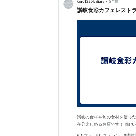
•
koro1220’s diary
5年前
讃岐食彩カフェレストラ
讃岐の食材や旬の食材を使っ
存分楽しめるお店です！ niaru-c
#
カフェ
#
レストラン
#
讃岐