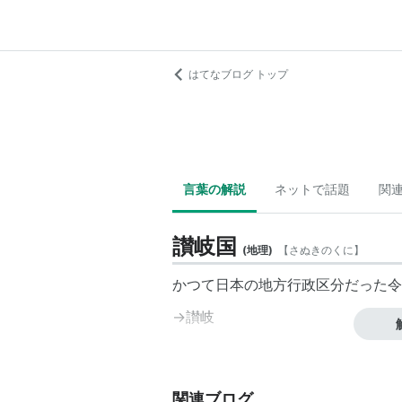
はてなブログ トップ
言葉の解説
ネットで話題
関
讃岐国
(
地理
)
【
さぬきのくに
】
かつて日本の地方行政区分だった令
→
讃岐
関連ブログ