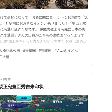
預けて身軽になって、お昼に間に合うように予讃線で「坂
。 ↑ 駅前におおきなイオンがありました！「坂出」駅
にも通り過ぎた駅です。 伊能忠敬よりも先に日本の実
「久米通賢」さんの出身がこちらの讃岐国だったようで
に塩田開発工事を行った方なんだそうです！ お昼は決めて
した！ 到着したことが直ぐに分かったのはその凄い列
大橋記念公園
#
香風園
#
讃岐国
#
さぬきうどん
間は11時40分位でしたが、既に長蛇の列でした。 ↑ こ
戸大橋
プンが11時…
•
5年前
駒親正宛豊臣秀吉朱印状