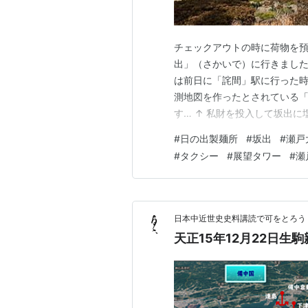
チェックアウトの時に荷物を
出」（さかいで）に行きました
は前日に「詫間」駅に行った時
測地図を作ったとされている
す… ↑ 私財を投入して坂出
いた「日の出製麺所」に行きま
#
日の出製麺所
#
坂出
#
瀬戸
を見たからです…。 到着した時
#
タクシー
#
展望タワー
#
瀬
の列ですぐにわかります！ オー
日本中近世史史料講読で可をとろう
天正15年12月22日生