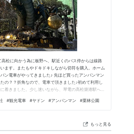
て高松に向かう為に板野へ、駅近くのバス停からは線路
かいます。またもやドキドキしながら切符を購入。ホーム
パン電車がやってきました♪ 先ほど買ったアンパンマン
たの？？折角なので、電車で頂きました♪初めて利用し
松に着きました。少し迷いながら、琴電の高松築港駅へす
車がやって来ました！シートもポケモンのヤドン柄でし
社
#
観光電車
#
ヤドン
#
アンパンマン
#
栗林公園
ですね💦最寄りの駅はその名の通り「一宮」でした。少
板が見えて来ました。公園で…
もっと見る