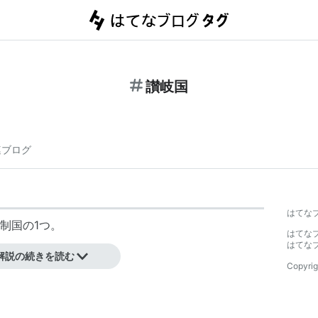
讃岐国
連ブログ
はてな
制国の1つ。
はてな
はてな
解説の続きを読む
Copyrig