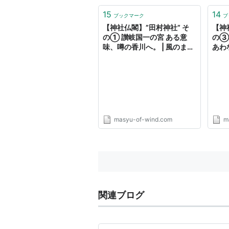
15
14
ブックマーク
ブ
【神社仏閣】”田村神社” そ
【神
の① 讃岐国一の宮 ある意
の③
味、噂の香川へ。 | 風のまし
あわ
ゅーBlog
ゅーB
masyu-of-wind.com
m
関連ブログ