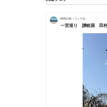
•
MINの目
5ヶ月前
一宮巡り 讃岐国 田村