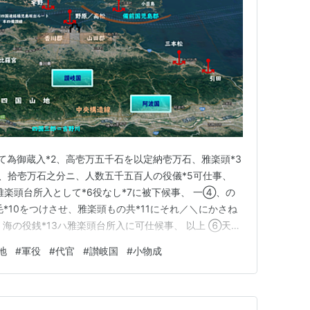
て為御蔵入*2、高壱万五千石を以定納壱万石、雅楽頭*3
②、拾壱万石之分ニ、人数五千五百人の役儀*5可仕事、
楽頭台所入として*6役なし*7に被下候事、 一④、の
毛*10をつけさせ、雅楽頭もの共*11にそれ／＼にかさね
・海の役銭*13ハ雅楽頭台所入に可仕候事、 以上 ⑥天正
駒雅楽頭とのへ （三、2403号） （書き下し文） 覚 一
地
#
軍役
#
代官
#
讃岐国
#
小物成
て、高1万5千石をもって定納1万石、雅楽頭御代官仕り