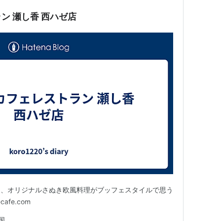
ン 瀬し香 西ハゼ店
た、オリジナルさぬき欧風料理がブッフェスタイルで思う
afe.com
国