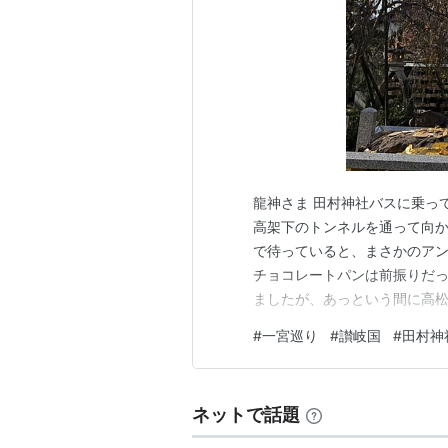
龍神さま 田村神社バスに乗っ
高架下のトンネルを通って向
で待っていると、まさかのアン
チョコレートパンは前振りだっ
ましたが、あっという間に高
ると、こちらでもポケモン電
#
一宮巡り
#
讃岐国
#
田村神
た。四国って面白い電車の宝庫
し線路際を進むと田村神社の看
ネットで話題