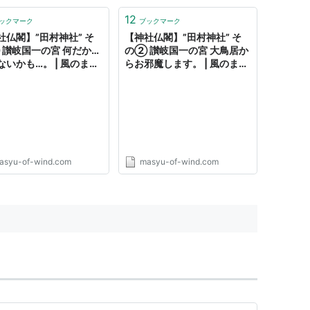
12
ックマーク
ブックマーク
社仏閣】”田村神社” そ
【神社仏閣】”田村神社” そ
 讃岐国一の宮 何だか…
の② 讃岐国一の宮 大鳥居か
ないかも…。 | 風のまし
らお邪魔します。 | 風のまし
log
ゅーBlog
asyu-of-wind.com
masyu-of-wind.com